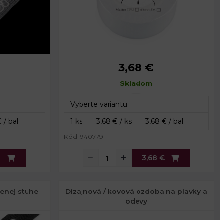
3,68 €
Dĺžka:
5 m
Šírka:
Skladom
2,5 cm
Kód: 940779
€
3,68 €
enej stuhe
Dizajnová / kovová ozdoba na plavky a
odevy