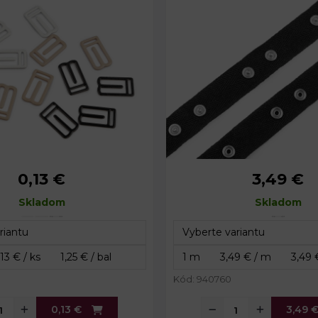
0,13 €
3,49 €
ievlak:
10 mm
Šírka:
Skladom
23 x 13 mm
Rozteč medzi drukmi:
Skladom
Návin:
Kód: 940760
0,13 €
3,49 