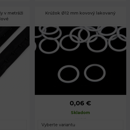
y v metráži
Krúžok Ø12 mm kovový lakovaný
dové
0,06 €
Vnútorný priemer:
12 mm
Vonkajší priemer:
Skladom
15 mm
Hrúbka:
1 mm