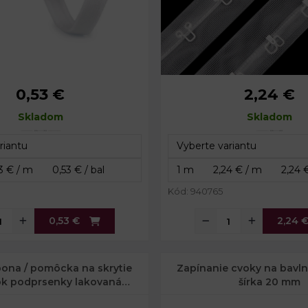
0,53 €
2,24 €
10 mm
Šírka:
25 mm
Skladom
8 mm
Skladom
Kód: 940765
0,53 €
2,24 
ona / pomôcka na skrytie
Zapínanie cvoky na bavln
k podprsenky lakovaná
šírka 20 mm
prievlak 10 mm