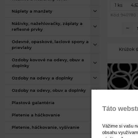
Náplety a manžety
Kód: 940780
Nášivky, nažehlovačky, záplaty a
reflexné prvky
Odevné, opaskové, laclové spony a
prievlaky
Krúžok 
Ozdoby kovové na odevy, obuv a
doplnky
Ozdoby na odevy a doplnky
Ozdoby na odevy, obuv a doplnky
Plastová galantéria
Táto webst
Pletenie a háčkovanie
Vážime si vašu n
Pletenie, háčkovanie, vyšívanie
obsahu využívam