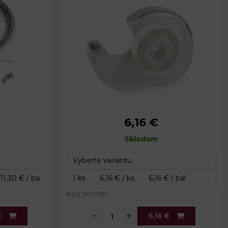
6,16 €
Šírka:
16 mm
Návin:
Skladom
5 m
Kód: 940787
€
6,16 €