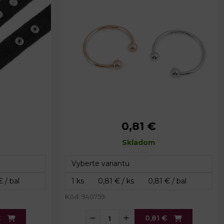
0,81 €
20 mm
Priemer:
41 mm
37 mm
Priemer drôtu:
Skladom
3 mm
42 m
Kód: 940759
€
0,81 €