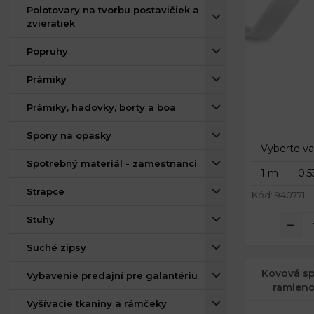
Polotovary na tvorbu postavičiek a
zvieratiek
Popruhy
Prámiky
Šírka:
Prámiky, hadovky, borty a boa
Prievlak:
Spony na opasky
Spotrebný materiál - zamestnanci
Strapce
Kód: 940771
Stuhy
Suché zipsy
Kovová sp
Vybavenie predajní pre galantériu
ramieno
Vyšívacie tkaniny a rámčeky