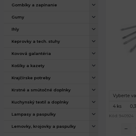
Gombíky a zapínanie
Gumy
Ihly
Keprovky a tech. stuhy
Kovová galantéria
Košíky a kazety
Šírka:
Krajčírske potreby
Dĺžka:
Krstné a smútočné doplnky
Kuchynský textil a doplnky
Lampasy a paspulky
Kód: 940924
Lemovky, krojovky a paspulky