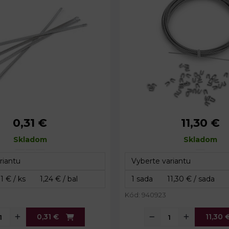
0,31 €
11,30 €
5 mm
Šírka:
5 mm
10; 16; 20 cm
Skladom
Dĺžka:
Skladom
5 m
Kód: 940923
0,31 €
11,30 