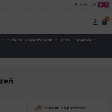
Blog
Kontakt
0
A
TVORENIE A ARANŽOVANIE
V TEPLE DOMOVA
izeň
zapínanie a predĺženie