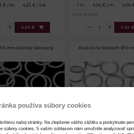
Kód: 940786
4,63 €
4,54 
Ø15 mm kovový lakovaný
Krúžok na bielizeň Ø10
ránka používa súbory cookies
ávštevu našej stránky. Na zlepšenie vášho zážitku a poskytnutie pe
e súbory cookies. S vaším súhlasom nám umožníte analyzovať spr