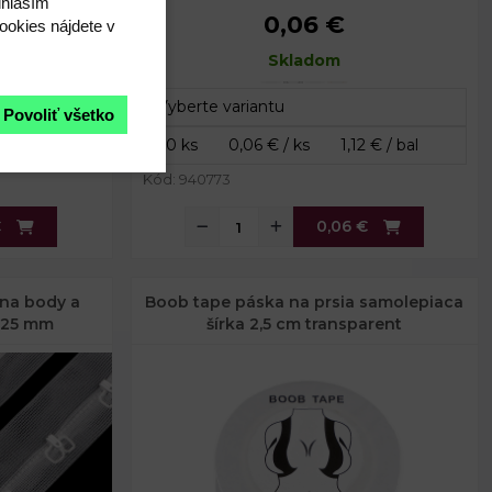
úhlasím"
0,06 €
ookies nájdete v
10 mm
Vnútorný prievlak:
10 mm
12 mm
Rozmery:
Skladom
11 x 13 mm
1 mm
Vnútorný priemer:
10 mm
Povoliť všetko
Vonkajší priemer:
13 mm
Kód: 940773
€
0,06 €
 na body a
Boob tape páska na prsia samolepiaca
a 25 mm
šírka 2,5 cm transparent