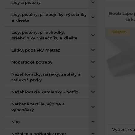
Lisy a pistony
Boob tape 
Lisy, pistóny, priebojníky, výsečníky
šírk
a kliešte
Lisy, pistóny, priechodky,
Skladom
priebojníky, výsečníky a kliešte
Látky, podšívky metráž
Modistické potreby
Nažehlovačky, nášivky, záplaty a
reflexné prvky
Nažehľovacie kamienky - hotfix
Netkané textílie, výplne a
Dĺžka:
vypchávky
Šírka:
Nite
Nožnice a nožiarsky tovar