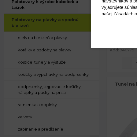
návštevníkov a pr
Polotovary k výrobe kabeliek a
vyjadrujete súhla
tašiek
Vnútorný pr
našej Zásadách o
Vonkajší pr
Polotovary na plavky a spodnú
Hrúbka:
bielizeň
diely na bielizeň a plavky
korálky a ozdoby na plavky
Kód: 940775
kostice, tunely a výstuže
košíčky a vypchávky na podprsenky
Tunel na 
podprsenky, tejpovacie košíčky,
nálepky a pásky na prsia
ramienka a doplnky
velvety
zapínanie a predĺženie