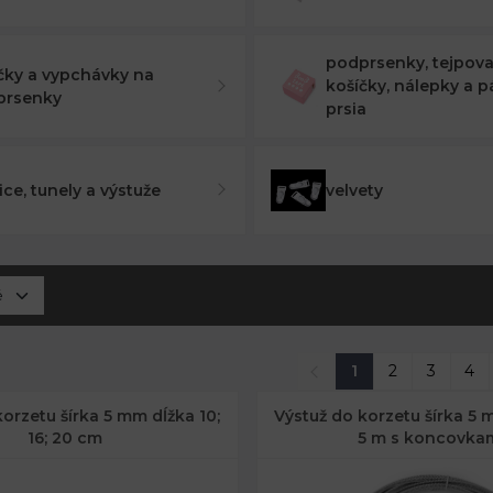
podprsenky, tejpova
čky a vypchávky na
košíčky, nálepky a p
prsenky
prsia
ice, tunely a výstuže
velvety
1
2
3
4
orzetu šírka 5 mm dĺžka 10;
Výstuž do korzetu šírka 5 
16; 20 cm
5 m s koncovka