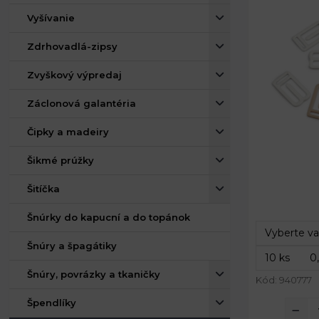
Vyšívanie
Zdrhovadlá-zipsy
Zvyškový výpredaj
Záclonová galantéria
Čipky a madeiry
Šikmé prúžky
Vnútorný pr
Šitíčka
Rozmery:
Šnúrky do kapucní a do topánok
Šnúry a špagátiky
Šnúry, povrázky a tkaničky
Kód: 940777
Špendlíky