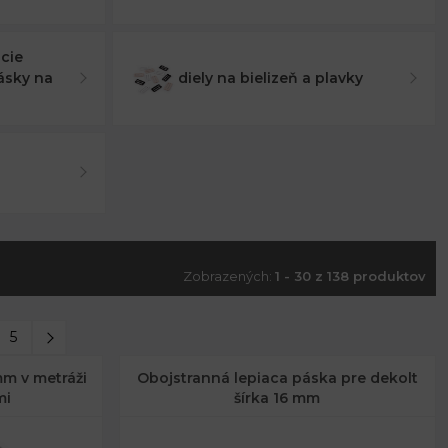
cie
ásky na
diely na bielizeň a plavky
Zobrazených:
1 - 30 z 138 produktov
5
mm v metráži
Obojstranná lepiaca páska pre dekolt
mi
šírka 16 mm