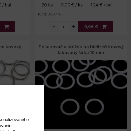
Kód: 940776
€
0,06 €
 mm kovový
Posunovač a krúžok na bielizeň kovový
lakovaný šírka 10 mm
rsonalizovaného
ávanie