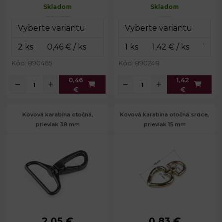
Skladom
Skladom
Šírka na
Rozmery
19 x 35
8 mm
prievlak:
karabinky:
mm
Priemer drôtu:
2 mm
Šírka na
26 mm
prievlak:
Hmotnosť:
3 g
Hmotnosť:
15 g
Kód: 890465
Kód: 890248
0,46
1,42
€
€
Kovová karabína otočná,
Kovová karabína otočná srdce,
prievlak 38 mm
prievlak 15 mm
2,05 €
0,83 €
Rozmery
46 x 62
Rozmery
27 x 45