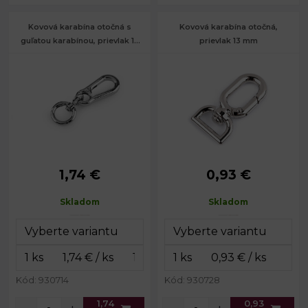
Kovová karabína otočná s
Kovová karabína otočná,
guľatou karabínou, prievlak 17
prievlak 13 mm
mm
1,74 €
0,93 €
Rozmery
25 x 80
Rozmery
19 x 37
celkom:
mm
celkom:
mm
Skladom
Skladom
Rozmery
23 x 48
Rozmery
16 x 24
karabinky:
mm
karabinky:
mm
Šírka na
Šírka na
17 mm
13 mm
prievlak:
prievlak:
Hmotnosť:
26 g
Hmotnosť:
8 g
Kód: 930714
Kód: 930728
1,74
0,93