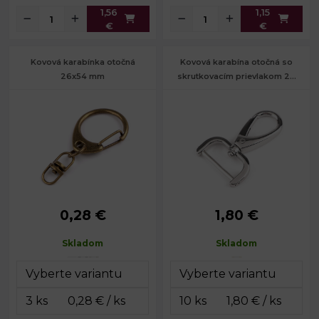
1,56
1,15
€
€
Kovová karabínka otočná
Kovová karabína otočná so
26x54 mm
skrutkovacím prievlakom 26
mm
0,28 €
1,80 €
Šírka:
26 mm
Rozmery
34 x 54
celkom:
mm
Dĺžka:
54 mm
Skladom
Skladom
Rozmery
20 x 34
Hmotnosť:
4,7 g
karabinky:
mm
Šírka na
26 mm
prievlak:
Hmotnosť:
16 g