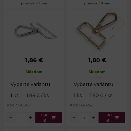
prievlak 50 mm
prievlak 38 mm
1,86 €
1,80 €
Rozmery
59 x 61
Rozmery
46 x 59
celkom:
mm
celkom:
mm
Skladom
Skladom
Rozmery
20 x 40
Rozmery
19 x 38
karabinky:
mm
karabinky:
cm
Šírka na
Šírka na
50 mm
38 mm
prievlak:
prievlak:
Hmotnosť:
19 g
Hmotnosť:
15 g
Kód: 940307
Kód: 940242
1,86
1,80
€
€