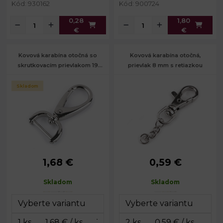
Kód: 930162
Kód: 900724
0,28
1,80
€
€
Kovová karabína otočná so
Kovová karabína otočná,
skrutkovacím prievlakom 19
prievlak 8 mm s retiazkou
mm
Skladom
1,68 €
0,59 €
Rozmery
27 x 49
Rozmery
17 x 64
celkom:
mm
celkom:
mm
Skladom
Skladom
Rozmery
19 x 32
Rozmery
17 x 32
karabinky:
mm
karabinky:
mm
Šírka na
Šírka na
19 mm
8 mm
prievlak:
prievlak: