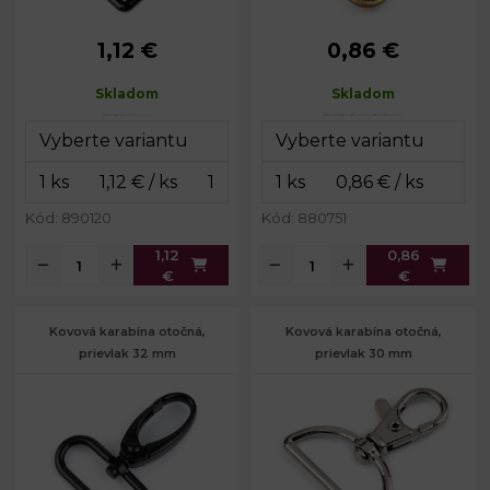
1,12 €
0,86 €
Rozmery
48 x 64
Rozmery
44 x 54
celkom:
mm
celkom:
mm
Skladom
Skladom
Rozmery
20 x 42
Rozmery
24 x 35
karabinky:
mm
karabinky:
mm
Šírka na
Šírka na
40 mm
38 mm
prievlak:
prievlak:
Hmotnosť:
21 g
Hmotnosť:
13 g
Kód: 890120
Kód: 880751
1,12
0,86
€
€
Kovová karabína otočná,
Kovová karabína otočná,
prievlak 32 mm
prievlak 30 mm