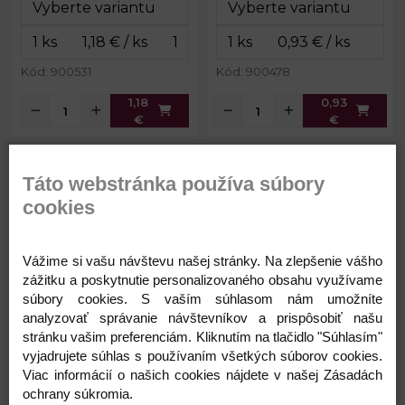
Šírka na
Šírka na
19 mm
32 mm
prievlak:
prievlak:
Hmotnosť:
11,6 mm
Hmotnosť:
13 g
Kód: 900531
Kód: 900478
1,18
0,93
€
€
Kovová karabína otočná,
Kovová karabína otočná,
Táto webstránka používa súbory
prievlak 32 mm
prievlak 37 mm
cookies
Skladom
Skladom
Vážime si vašu návštevu našej stránky. Na zlepšenie vášho
zážitku a poskytnutie personalizovaného obsahu využívame
súbory cookies. S vaším súhlasom nám umožníte
analyzovať správanie návštevníkov a prispôsobiť našu
stránku vašim preferenciám. Kliknutím na tlačidlo "Súhlasím"
vyjadrujete súhlas s používaním všetkých súborov cookies.
0,81 €
0,74 €
Rozmery
38 x 51
Rozmery
43 x 53
Viac informácií o našich cookies nájdete v našej Zásadách
celkom:
mm
celkom:
mm
ochrany súkromia.
Skladom
Skladom
Rozmery
15 x 32
Rozmery
15 x 32