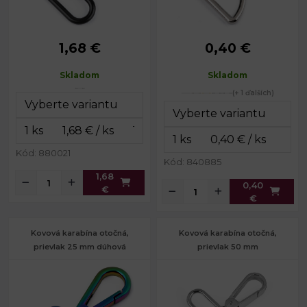
1,68 €
0,40 €
Rozmery
39 x 50
Rozmery
37 x 44
celkom:
mm
celkom:
mm
Skladom
Skladom
Rozmery
15 x 32
Rozmery
16 x 26
karabinky:
mm
karabinky:
mm
(+ 1 ďalších)
Šírka na
Šírka na
32 mm
30 mm
prievlak:
prievlak:
Hmotnosť:
13 g
Hmotnosť:
8 g
Kód: 880021
Kód: 840885
1,68
0,40
€
€
Kovová karabína otočná,
Kovová karabína otočná,
prievlak 25 mm dúhová
prievlak 50 mm