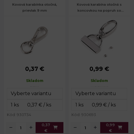
Kovová karabínka otočná,
Kovová karabína otočná s
prievlak 9 mm
koncovkou na popruh so
šírkou 25 mm
0,37 €
0,99 €
Rozmery
13 x 32
Rozmery
28 x 48
celkom:
mm
celkom:
mm
Skladom
Skladom
Rozmery
11 x 20
Rozmery
15 x 29
karabinky:
mm
karabinky:
mm
Šírka na
Šírka na
9 mm
25 mm
prievlak:
prievlak:
Hmotnosť:
10 g
Kód: 930734
Kód: 930693
0,37
0,99
€
€