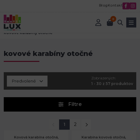
Blog
Kontakt
0
Úvod
Textilná galantéria
Kovová galantéria
kovové karabíny otočné
kovové karabíny otočné
Zobrazených:
1 - 30 z 57 produktov
Filtre
1
2
Kovová karabína otočná,
Karabína kovová otočná,