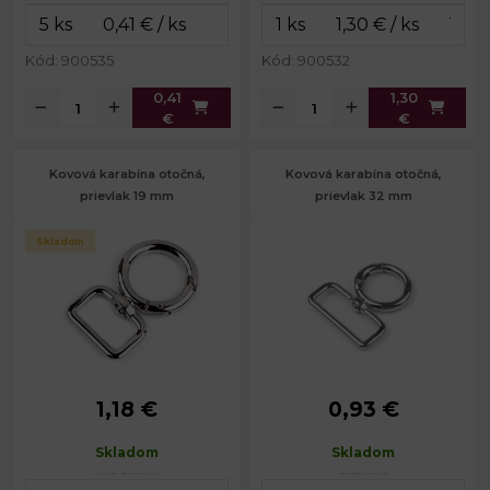
9 mm
25 mm
prievlak:
prievlak:
Hmotnosť:
3,2 g
Hmotnosť:
12 g
Kód: 900535
Kód: 900532
0,41
1,30
€
€
Kovová karabína otočná,
Kovová karabína otočná,
prievlak 19 mm
prievlak 32 mm
Skladom
1,18 €
0,93 €
Rozmery
28 x 46
Rozmery
39 x 47
celkom:
mm
celkom:
cm
Skladom
Skladom
Priemer
Priemer
28 mm
28 mm
karabínky:
karabínky: