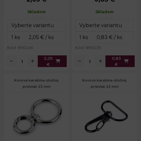
celkom:
mm
celkom:
mm
Skladom
Skladom
Rozmery
21 x 40
Šírka na
15 mm
karabinky:
mm
prievlak:
Šírka na
Priemer drôtu:
4 mm
38 mm
prievlak:
Hmotnosť:
9 g
Hmotnosť:
22 g
Kód: 890246
Kód: 890239
2,05
0,83
€
€
Kovová karabína otočná,
Kovová karabína otočná,
prievlak 25 mm
prievlak 25 mm