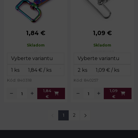
1,84 €
1,09 €
Rozmery
34 x 60
Rozmery
55 x 55
celkom:
mm
celkom:
mm
Skladom
Skladom
Rozmery
21 x 40
Rozmery
16 x 37
karabinky:
mm
karabinky:
mm
Šírka na
Šírka na
25 mm
50 mm
prievlak:
prievlak:
Hmotnosť:
19,7 g
Hmotnosť:
23 g
Kód: 840318
Kód: 840257
1,84
1,09
€
€
1
2