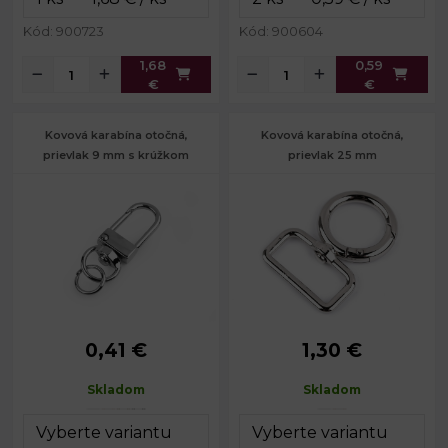
Hmotnosť:
14 g
Hmotnosť:
6,7 g
Kód: 900723
Kód: 900604
1,68
0,59
€
€
Kovová karabína otočná,
Kovová karabína otočná,
prievlak 9 mm s krúžkom
prievlak 25 mm
0,41 €
1,30 €
Rozmery
12 x 40
Rozmery
33 x 46
celkom:
mm
celkom:
mm
Skladom
Skladom
Rozmery
12 x 22
Priemer
28 mm
karabinky:
mm
karabínky:
Šírka na
Šírka na