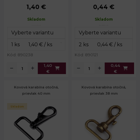
1,40 €
0,44 €
Rozmery
34 x 58
Rozmery
29 x 39
celkom:
mm
celkom:
mm
Skladom
Skladom
Šírka na
Rozmery
14 x 23
25 mm
prievlak:
karabinky:
mm
Priemer drôtu:
4 mm
Šírka na
25 mm
prievlak:
Hmotnosť:
16 g
Hmotnosť:
3,5 g
Kód: 890238
Kód: 890121
1,40
0,44
€
€
Kovová karabína otočná,
Kovová karabína otočná,
prievlak 40 mm
prievlak 38 mm
Skladom