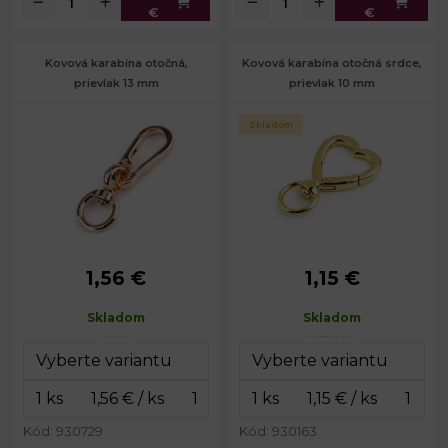
€
€
Kovová karabína otočná,
Kovová karabína otočná srdce,
prievlak 13 mm
prievlak 10 mm
Skladom
1,56 €
1,15 €
Rozmery
20 x 65
Rozmery
26 x 41
celkom:
mm
celkom:
mm
Skladom
Skladom
Rozmery
17 x 37
Šírka na
10 mm
karabinky:
mm
prievlak:
Šírka na
Priemer drôtu:
4 mm
13 mm
prievlak:
Hmotnosť:
7,5 g
Hmotnosť:
13 g
Kód: 930729
Kód: 930163