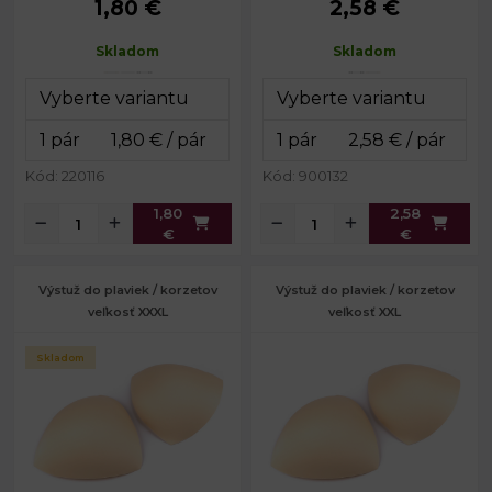
1,80 €
2,58 €
Výška:
15 cm
Výška:
8 cm
Šírka:
20 cm
Šírka:
11 cm
Skladom
Skladom
Hĺbka:
4 cm
Hĺbka:
1,3 cm
Kód: 220116
Kód: 900132
1,80
2,58
€
€
Výstuž do plaviek / korzetov
Výstuž do plaviek / korzetov
veľkosť XXXL
veľkosť XXL
Skladom