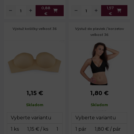
0,88
1,57
€
€
Výstuž košíčky veľkosť 36
Výstuž do plaviek / korzetov
veľkosť 36
1,15 €
1,80 €
Veľkosť:
36
Výška:
13 cm
Šírka:
18 cm
Skladom
Skladom
Šírka:
č. 4: 17,5 cm
Hĺbka:
3 cm