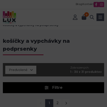
Blog
Kontakt
0
Úvod
Textilná galantéria
Polotovary na plavky a spodnú bielizeň
košíčky a vypchávky na podprsenky
košíčky a vypchávky na
podprsenky
Zobrazených:
1 - 30 z 31 produktov
Filtre
1
2