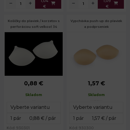
1,04
1,09
€
€
Košíčky do plaviek / korzetov s
Vypchávka push-up do plaviek
perforáciou soft veľkosť 34
a podprseniek
0,88 €
1,57 €
Výška:
15,5 cm
Výška:
10,5 cm
Šírka:
20 cm
Šírka:
14,5 cm
Skladom
Skladom
Hĺbka:
3 cm
Hĺbka:
2,5 cm
Kód: 930301
Kód: 930300