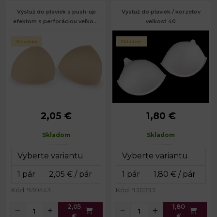
Výstuž do plaviek s push-up
Výstuž do plaviek / korzetov
efektom s perforáciou veľkosť
veľkosť 40
L
Skladom
Skladom
2,05 €
1,80 €
Výška:
15,5 cm
Výška:
15,5 cm
Šírka:
13 cm
Šírka:
20,5 cm
Skladom
Skladom
Hĺbka:
3,5 cm
Hĺbka:
4 cm
Kód: 930443
Kód: 930393
2,05
1,80
€
€