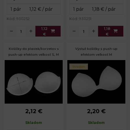
Kód: 930252
Kód: 930251
1,12
1,18
€
€
Košíčky do plaviek/korzetov s
Výstuž košíčky s push-up
push-up efektom veľkosť S, M
efektom veľkosť M
Skladom
2,12 €
2,20 €
Výška:
13; 14 cm
Veľkosť:
M
Šírka:
18; 19 cm
Skladom
Skladom
Hĺbka:
3 cm