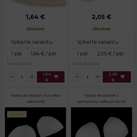
1,64 €
2,05 €
Výška:
20 cm
Výška:
14,5 cm
Šírka:
14 cm
Šírka:
12 cm
Skladom
Skladom
Hĺbka:
3,5 cm
Hĺbka:
3,5 cm
Kód: 840149
Kód: 840089
1,64
2,05
€
€
Výstuž do plaviek / korzetov
Výstuž do plaviek s
veľkosť XS
perforáciou veľkosť 40; 42
Skladom