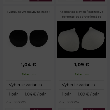
Tvarujúce vypchávky na zadok
Košíčky do plaviek / korzetov s
perforáciou soft veľkosť 36
1,04 €
1,09 €
Rozmery:
č. 1: 14 x 15 cm
Výška:
17 cm
Rozmery:
č. 2: 16 x 17 cm
Šírka:
21 cm
Skladom
Skladom
Hrúbka:
cca 8 cm
Hĺbka:
4 cm
Kód: 930305
Kód: 930304