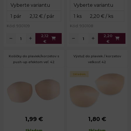
Kód: 930109
Kód: 930108
2,12
2,20
€
€
Košíčky do plaviek/korzetov s
Výstuž do plaviek / korzetov
push-up efektom veľ. 42
veľkosť 42
Skladom
1,99 €
1,80 €
Výška:
15 cm
Výška:
17 cm
Šírka:
19 cm
Šírka:
22 cm
Skladom
Skladom