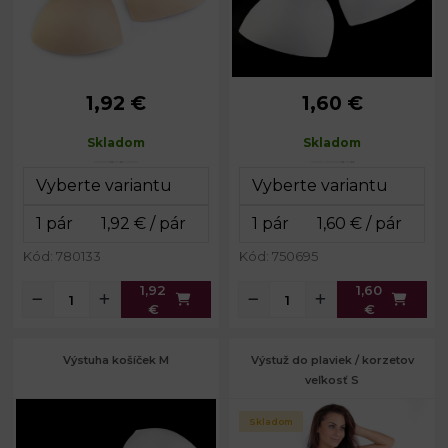
1,92 €
1,60 €
Výška:
19 cm
Výška:
17,5 cm
Šírka:
14,5 cm
Šírka:
14,5 cm
Skladom
Skladom
Hĺbka:
3,5 cm
Hĺbka:
3 cm
Kód: 780133
Kód: 750695
1,92
1,60
€
€
Výstuha košíček M
Výstuž do plaviek / korzetov
veľkosť S
Skladom