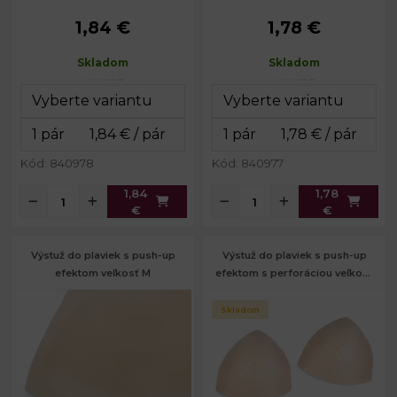
1,84 €
1,78 €
Výška:
20 cm
Výška:
19,5 cm
Šírka:
16,5 cm
Šírka:
15 cm
Skladom
Skladom
Hĺbka:
5 cm
Hĺbka:
5 cm
Kód: 840978
Kód: 840977
1,84
1,78
€
€
Výstuž do plaviek s push-up
Výstuž do plaviek s push-up
efektom veľkosť M
efektom s perforáciou veľkosť
S
Skladom