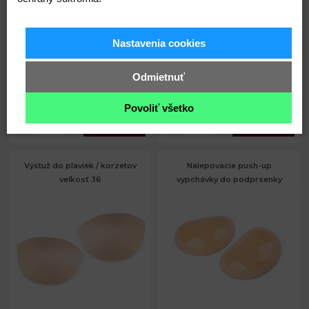
Šírka:
21 cm
Šírka:
20,5 cm
Skladom
Skladom
Hĺbka:
4 cm
Hĺbka:
4 cm
Nastavenia cookies
Odmietnuť
Kód: 220118
Kód: 220117
Povoliť všetko
1,80
1,80
€
€
Výstuž do plaviek / korzetov
Nalepovacie push-up
veľkosť 36
vypchávky do podprsenky