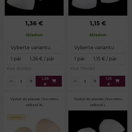
1,36 €
1,15 €
Výška:
cca 12 cm
Výška:
15,5 cm
Šírka:
cca 10,5 cm
Šírka:
14 cm
Skladom
Skladom
Hĺbka:
2 cm
Hĺbka:
3 cm
Výška:
č. 4: 15,5 cm
Šírka:
č. 4: 12,5 cm
Kód: 800920
Kód: 790083
1,36
1,15
€
€
Výztuž do plaviek / korzetov
Výstuž do plaviek / korzetov
veľkosť XL
veľkostí L
Skladom