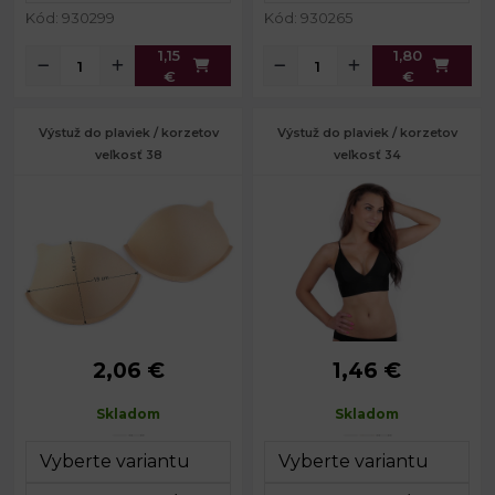
Kód: 930299
Kód: 930265
1,15
1,80
€
€
Výstuž do plaviek / korzetov
Výstuž do plaviek / korzetov
veľkosť 38
veľkosť 34
2,06 €
1,46 €
Výška:
14 cm
Výška:
12,5 cm
Šírka:
19 cm
Šírka:
17,5 cm
Skladom
Skladom
Hĺbka:
3 cm
Hĺbka:
3 cm