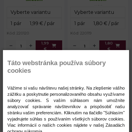
Hĺbka:
3 cm
Hĺbka:
4 cm
Kód: 220120
Kód: 220119
1,99
1,80
€
€
Táto webstránka používa súbory
Výstuž do plaviek / korzetov
Výstuž do plaviek / korzetov
cookies
veľkosť 40
veľkosť 38
Vážime si vašu návštevu našej stránky. Na zlepšenie vášho
zážitku a poskytnutie personalizovaného obsahu využívame
súbory cookies. S vaším súhlasom nám umožníte
analyzovať správanie návštevníkov a prispôsobiť našu
stránku vašim preferenciám. Kliknutím na tlačidlo "Súhlasím"
vyjadrujete súhlas s používaním všetkých súborov cookies.
Viac informácií o našich cookies nájdete v našej Zásadách
1,80 €
1,80 €
Výška:
17 cm
Výška:
16 cm
ochrany súkromia.