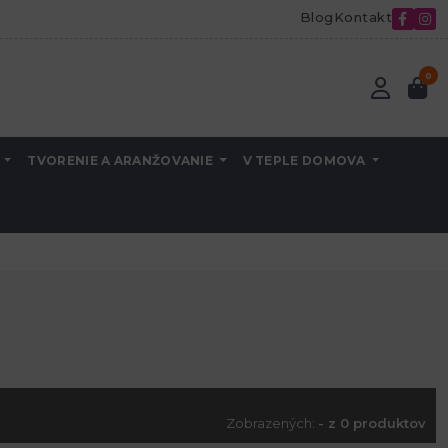
Blog
Kontakt
0
A
TVORENIE A ARANŽOVANIE
V TEPLE DOMOVA
Zobrazených:
- z 0 produktov