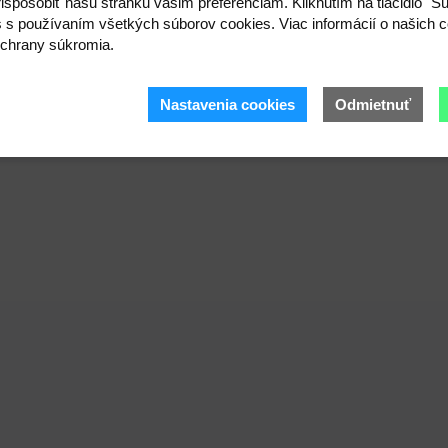
ispôsobiť našu stránku vašim preferenciám. Kliknutím na tlačidlo "S
s s používaním všetkých súborov cookies. Viac informácií o našich c
chrany súkromia.
Nastavenia cookies
Odmietnuť