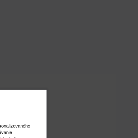
rsonalizovaného
ávanie