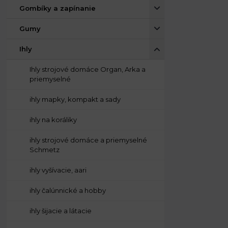
Gombíky a zapínanie
Gumy
Ihly
Ihly strojové domáce Organ, Arka a
priemyselné
ihly mapky, kompakt a sady
ihly na koráliky
ihly strojové domáce a priemyselné
Schmetz
ihly vyšívacie, aari
ihly čalúnnické a hobby
ihly šijacie a látacie