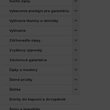
Suché zipsy
Vybavenie predajní pre galantériu
Vyšívacie tkaniny a rámčeky
Vyšívanie
Zdrhovadlá-zipsy
Zvyškový výpredaj
Záclonová galantéria
Čipky a madeiry
Šikmé prúžky
Šitíčka
Šnúrky do kapucní a do topánok
Šnúry a špagátiky