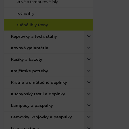
krivé a tamburové ihly
ručné ihly
ručné ihly Pony
Keprovky a tech. stuhy
Kovová galantéria
Košíky a kazety
Krajčírske potreby
Krstné a smútočné doplnky
Kuchynský textil a doplnky
Lampasy a paspulky
Lemovky, krojovky a paspulky
Lisy a pistony