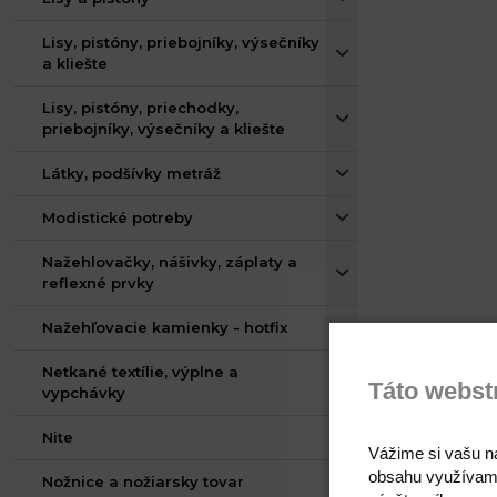
Lisy, pistóny, priebojníky, výsečníky
a kliešte
Lisy, pistóny, priechodky,
priebojníky, výsečníky a kliešte
Látky, podšívky metráž
Modistické potreby
Nažehlovačky, nášivky, záplaty a
reflexné prvky
Nažehľovacie kamienky - hotfix
Netkané textílie, výplne a
Táto webst
vypchávky
Nite
Vážime si vašu n
obsahu využívam
Nožnice a nožiarsky tovar