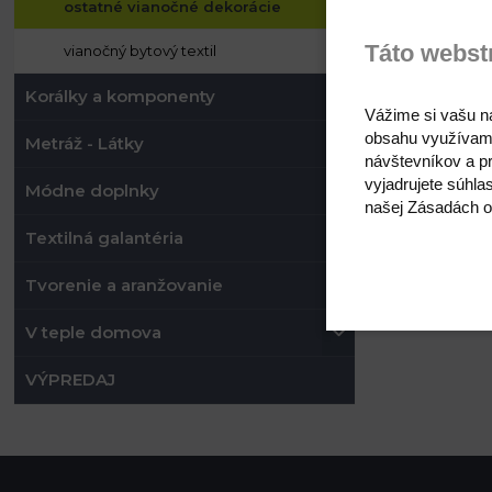
ostatné vianočné dekorácie
Táto webst
vianočný bytový textil
Korálky a komponenty
Vážime si vašu n
obsahu využívam
Metráž - Látky
návštevníkov a pr
vyjadrujete súhla
Módne doplnky
našej Zásadách o
Textilná galantéria
Tvorenie a aranžovanie
V teple domova
VÝPREDAJ