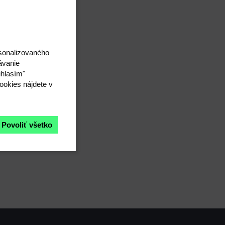
rsonalizovaného
ávanie
úhlasím"
ookies nájdete v
Povoliť všetko