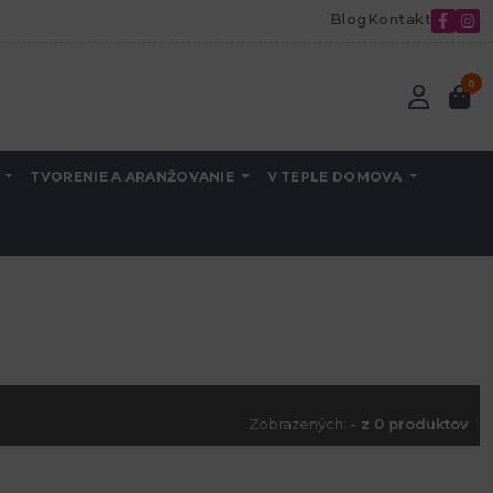
Blog
Kontakt
0
A
TVORENIE A ARANŽOVANIE
V TEPLE DOMOVA
Zobrazených:
- z 0 produktov