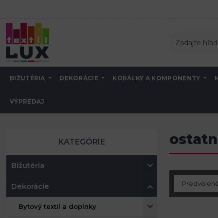
BIŽUTÉRIA
DEKORÁCIE
KORÁLKY A KOMPONENTY
VÝPREDAJ
Úvod
Dekorácie
Vianočné dekorácie
ostatné vianočné dekorácie
ostatn
KATEGÓRIE
Bižutéria
Dekorácie
Bytový textil a doplnky