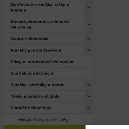
Darčekové vrecúška, tašky a
krabice
Kovová, drevená a sklenená
dekorácia
Ostatné dekorácie
Potreby pre aranžovanie
Párty a karnevalové dekorácie
Svadobná dekorácia
Sviečky, svietniky a bodce
Traky a ostatné doplnky
Vianočné dekorácie
hviezdy, vločky a stromčeky