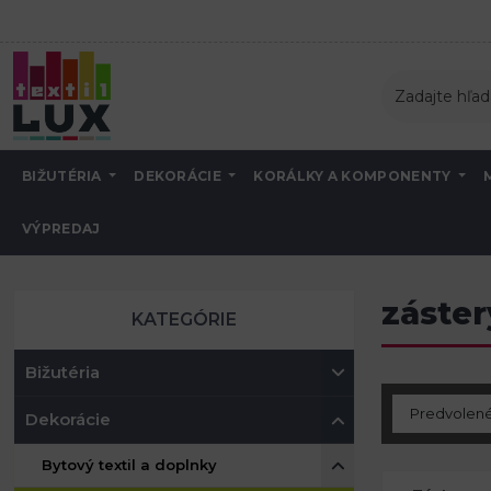
BIŽUTÉRIA
DEKORÁCIE
KORÁLKY A KOMPONENTY
VÝPREDAJ
Úvod
Dekorácie
Bytový textil a doplnky
zástery a chňapky
záster
KATEGÓRIE
Bižutéria
Dekorácie
Bytový textil a doplnky