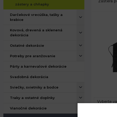
Zástera p
zástery a chňapky
Darčekové vrecúška, tašky a
krabice
Kovová, drevená a sklenená
dekorácia
Ostatné dekorácie
Potreby pre aranžovanie
Párty a karnevalové dekorácie
Svadobná dekorácia
Rozmery:
Sviečky, svietniky a bodce
Traky a ostatné doplnky
Vianočné dekorácie