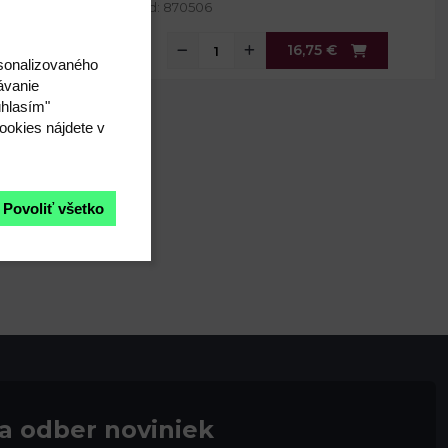
Kód: 870506
€
16,75 €
rsonalizovaného
ávanie
úhlasím"
ookies nájdete v
Povoliť všetko
na odber noviniek