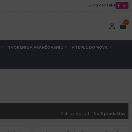
Blog
Kontakt
0
A
TVORENIE A ARANŽOVANIE
V TEPLE DOMOVA
Zobrazených:
1 - 3 z 3 produktov