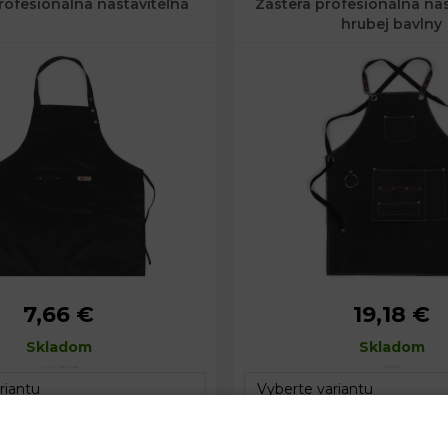
rofesionálna nastaviteľná
Zástera profesionálna nas
hrubej bavlny
7,66 €
19,18 €
70 x 80 cm
Rozmery:
60 x 78 
Skladom
Skladom