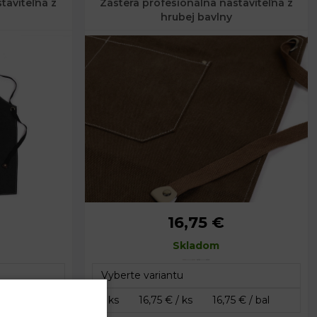
taviteľná z
Zástera profesionálna nastaviteľná z
hrubej bavlny
16,75 €
cm
Rozmery:
60 x 78 cm
Skladom