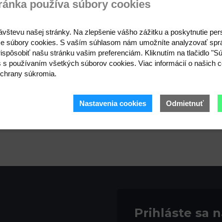
ránka používa súbory cookies
Kód: 870507
7,66 €
19,18 
ávštevu našej stránky. Na zlepšenie vášho zážitku a poskytnutie pe
e súbory cookies. S vaším súhlasom nám umožníte analyzovať spr
ispôsobiť našu stránku vašim preferenciám. Kliknutím na tlačidlo "S
s s používaním všetkých súborov cookies. Viac informácií o našich c
chrany súkromia.
Nastavenia cookies
Odmietnuť
Prihláste sa 