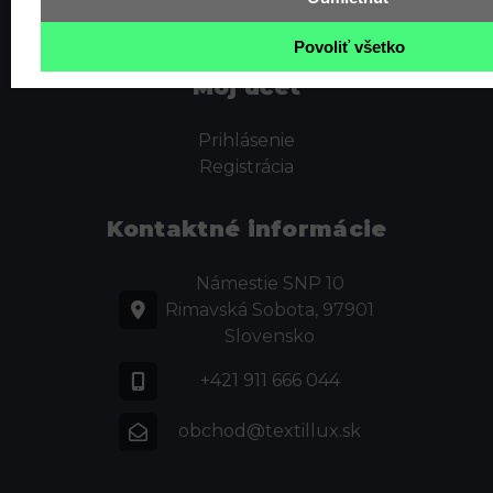
Reklamačné podmienky
Povoliť všetko
Môj účet
Prihlásenie
Registrácia
Kontaktné informácie
Námestie SNP 10
Rimavská Sobota, 97901
Slovensko
+421 911 666 044
obchod@textillux.sk