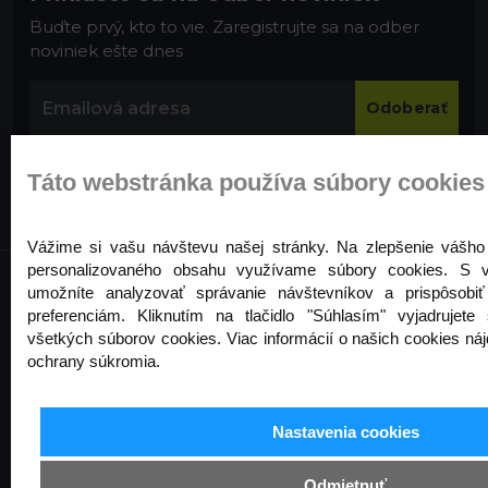
Buďte prvý, kto to vie. Zaregistrujte sa na odber
noviniek ešte dnes
Odoberať
Táto webstránka používa súbory cookies
Vážime si vašu návštevu našej stránky. Na zlepšenie vášho 
personalizovaného obsahu využívame súbory cookies. S
umožníte analyzovať správanie návštevníkov a prispôsobi
preferenciám. Kliknutím na tlačidlo "Súhlasím" vyjadrujet
Informácie
všetkých súborov cookies. Viac informácií o našich cookies ná
ochrany súkromia.
Ochrana osobných údajov
Odstúpenie od zmluvy
Nastavenia cookies
Cookies
Obchodné podmienky
Odmietnuť
Kontakt