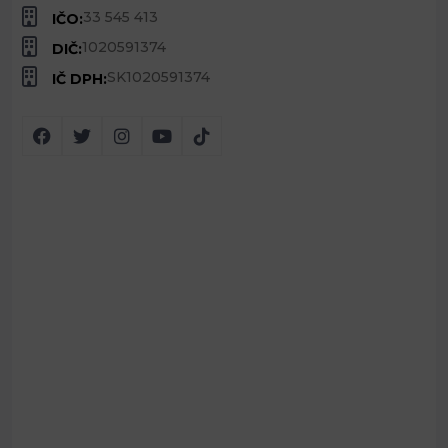
33 545 413
IČO:
1020591374
DIČ:
SK1020591374
IČ DPH: