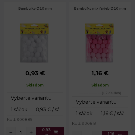
Bambulky Ø20 mm
Bambuľky mix farieb Ø20 mm
0,93 €
1,16 €
Priemer:
20 mm
Priemer:
20 mm
Balenie:
30 ks
Balenie:
30 ks
Skladom
Skladom
Rozmery
12 x 14
Rozmery
12 x 16
(+ 2 ďalších)
balenia:
cm
balenia:
cm
Kód: 900889
Kód: 900819
0,93
1,16