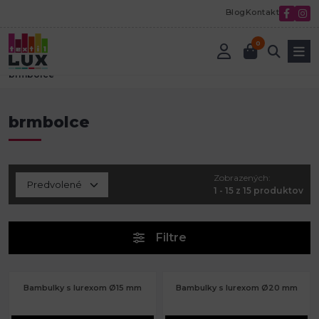
Blog
Kontakt
0
Úvod
Textilná galantéria
Ozdoby na odevy, obuv a doplnky
brmbolce
brmbolce
Zobrazených:
1 - 15 z 15 produktov
Filtre
Bambulky s lurexom Ø15 mm
Bambulky s lurexom Ø20 mm