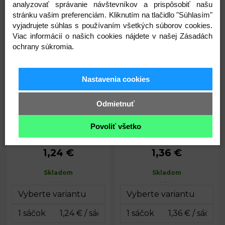
analyzovať správanie návštevníkov a prispôsobiť našu
2,09
0,05
stránku vašim preferenciám. Kliknutím na tlačidlo "Súhlasím"
€
€
vyjadrujete súhlas s používaním všetkých súborov cookies.
Viac informácií o našich cookies nájdete v našej Zásadách
Bambulka mix farieb Ø8 a 10
Bambuľka mix farieb Ø20 mm
ochrany súkromia.
mm
Nastavenia cookies
Odmietnuť
Povoliť všetko
1,24 €
1,36 €
č. 1; 3 a 4: 8
18 - 20
Priemer:
Priemer:
mm
mm
Skladom
Skladom
č. 8 a 10: 10
Obsah
Priemer:
70 ks
mm
balenia:
Obsah
120 ks
balenia: