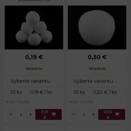
brmbolce Ø4,5 cm
0,19 €
0,50 €
Priemer:
4,5 cm
Priemer:
7 cm
Hmotnosť:
4 g
Hmotnosť:
14 g
Skladom
Skladom
Kód: 750256
Kód: 740372
0,19
0,50
€
€