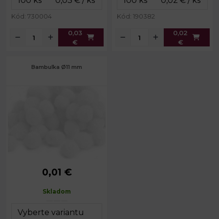
Kód: 730004
Kód: 190382
0,03
0,02
€
€
Bambuľka Ø11 mm
0,01 €
Priemer:
10 - 13 mm
Skladom