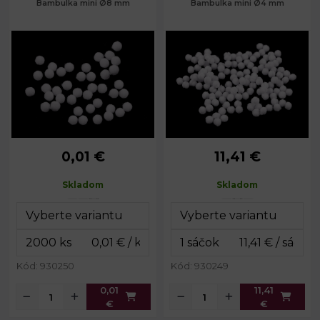
Bambulka mini Ø8 mm
Bambulka mini Ø4 mm
0,01 €
11,41 €
Priemer:
8 mm
Priemer:
4 mm
Balenie:
2000 ks
Skladom
Skladom
Kód: 930250
Kód: 930249
0,01
11,41
€
€