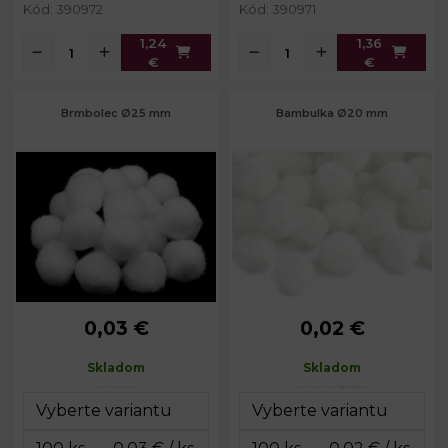
Kód: 390972
Kód: 390971
1,24
1,36
€
€
Brmbolec Ø25 mm
Bambulka Ø20 mm
0,03 €
0,02 €
Priemer:
20 - 25 mm
Priemer:
20 mm
Skladom
Skladom