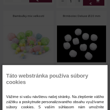
€
€
Bambuľky mix veľkostí
Brmbolec Deluxe Ø20 mm
2,09 €
0,05 €
cca 1; 1,4; 2; 3; 4
Priemer:
20 mm
Priemer:
cm
Táto webstránka používa súbory
Skladom
Skladom
Balenie:
60 ks
cookies
Vážime si vašu návštevu našej stránky. Na zlepšenie vášho
zážitku a poskytnutie personalizovaného obsahu využívame
Kód: 890588
Kód: 780953
súbory cookies. S vaším súhlasom nám umožníte