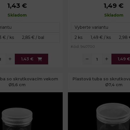
1,43 €
1,49 €
č. 1: 9 cm
Priemer:
8,5 
Skladom
č. 1: 7 cm
Výška:
Skladom
13 c
č. 2: 8 cm
č. 2: 11 cm
Kód: 940700
1,43 €
1,49 €
uba so skrutkovacím vekom
Plastová tuba so skrutko
Ø5,6 cm
Ø7,4 cm