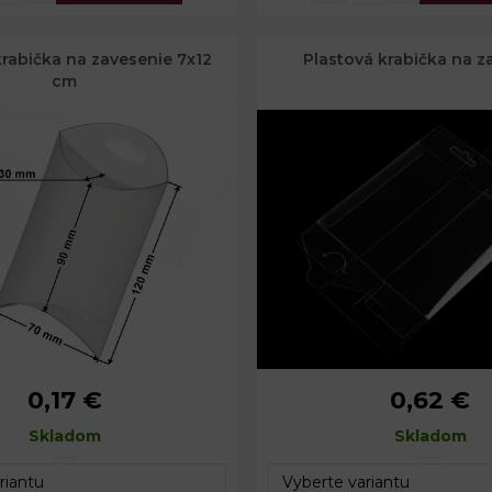
krabička na zavesenie 7x12
Plastová krabička na z
cm
0,17 €
0,62 €
7 x 12 cm
Rozmery:
8 x 1
ozmery:
Skladom
7 x 9 x 3 cm
Celková výška:
Skladom
14,8 