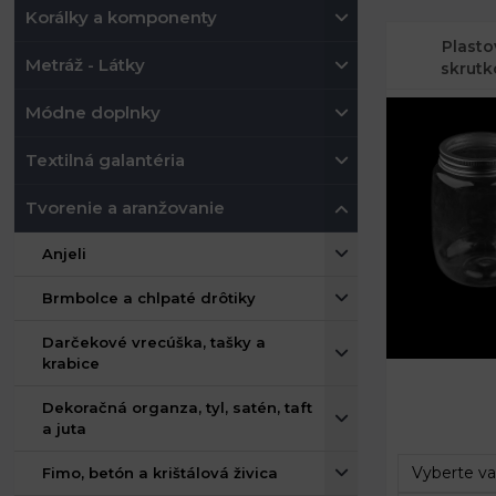
Korálky a komponenty
Plasto
Metráž - Látky
skrutk
Módne doplnky
Textilná galantéria
Tvorenie a aranžovanie
Anjeli
Brmbolce a chlpaté drôtiky
Darčekové vrecúška, tašky a
krabice
Priemer:
Dekoračná organza, tyl, satén, taft
Výška:
a juta
Priemer:
Fimo, betón a krištálová živica
Výška: