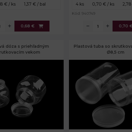
Kód: 940749
0,68 €
0,70 
vá dóza s priehľadným
Plastová tuba so skrutko
rutkovacím vekom
Ø8,5 cm