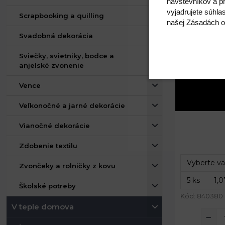
návštevníkov a pr
vyjadrujete súhla
Scrapbooking a quilling
našej Zásadách o
Svadobná dekorácia
Sviečky, svietniky, bodce a
anjelské zvonenie
Vence
Veľkonočné a jarné dekorácie
Vianočné dekorácie
Rozmery:
Zdobenie textilu
Zvončeky a rolničky z kovu
Školské potreby
Kód: 840380
V teple domova