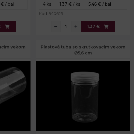
Kód: 940625
€
1,37 €
vacím vekom
Plastová tuba so skrutkovacím vekom
Ø5,6 cm