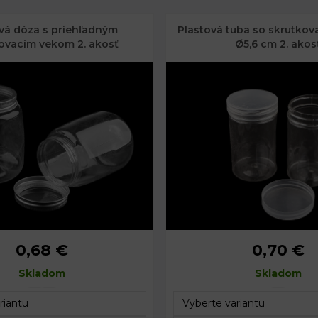
vá dóza s priehľadným
Plastová tuba so skrutko
ovacím vekom 2. akosť
Ø5,6 cm 2. akos
0,68 €
0,70 €
č. 1: 9 cm
Priemer:
5,6 
Skladom
č. 1: 7 cm
Výška:
Skladom
9,5 
č. 2: 8 cm
č. 2: 11 cm