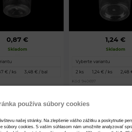
0,87 €
1,24 €
5,6 cm
Priemer:
7,4 
Skladom
6 cm
Výška:
Skladom
8,7 
Kód: 940697
0,87 €
1,24 €
ránka používa súbory cookies
Plastová krabička
Plastová krabič
ávštevu našej stránky. Na zlepšenie vášho zážitku a poskytnutie pe
e súbory cookies. S vaším súhlasom nám umožníte analyzovať spr