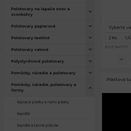
Priemer:
Polotovary na lapače snov a
zvonkohry
Výška:
Priemer:
Polotovary papierové
Výška:
Polotovary textilné
Kód: 940701
Polotovary vatové
Polystyrénové polotovary
Pomôcky, náradie a polotovary
Plastová t
Pomôcky, náradie, polotovary a
formy
lepiace pásky a nano pásky
lepidlá
lepidlá a tavné pištole