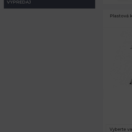
VÝPREDAJ
Plastová 
Rozmery:
Vnútorné r