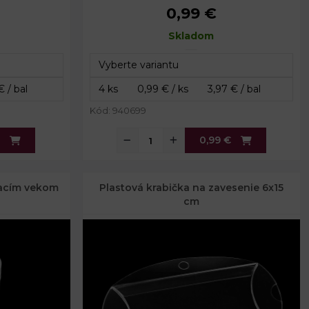
0,99 €
cm
Priemer:
5,6 cm
m
Výška:
Skladom
9,5 cm
Kód: 940699
0,99 €
vacím vekom
Plastová krabička na zavesenie 6x15
cm