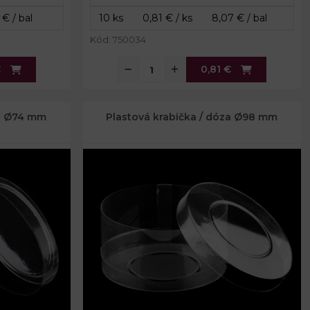
Kód: 750034
€
0,81 €
za Ø74 mm
Plastová krabička / dóza Ø98 mm