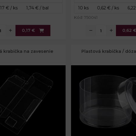
Kód: 750041
0,17 €
0,62 
á krabička na zavesenie
Plastová krabička / dó