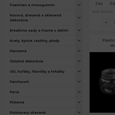
Foamiran a moosgummi
Kód: 940750
Kovová, drevená a sklenená
dekorácia
Kreatívne sady a hranie s deťmi
Plasto
Kvety, kytice, rastliny, plody
sk
Macramé
Ostatné dekorácie
Oči, ňufáky, hlavičky a hrkálky
Patchwork
Perie
Plstenie
Polotovary drevené