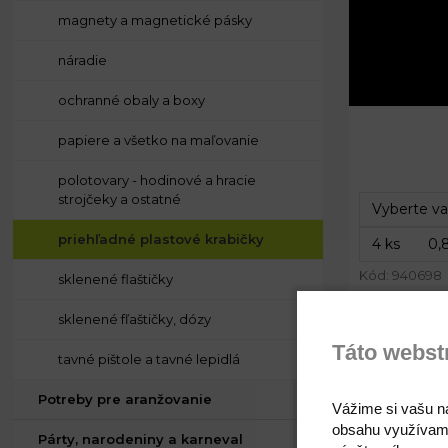
magnety a magnetické pásky
náradie
ochranné obaly a boxy
Priemer:
papiere a všetko na maľovanie
Výška:
polotovary - hodinové a hracie
strojčeky a ostatné
priehľadné plastové krabičky
Kód: 940698
sklenené flaštičky
sklenené fľaštičky, dózy
Táto webst
tavné pištole a tavné lepidlá
Potreby pre aranžovanie
Vážime si vašu n
obsahu využívam
Párty, narodeniny a karneval