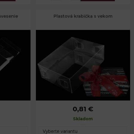
avesenie
Plastová krabička s vekom
0,81 €
2 x 5 cm
Rozmery:
13 x 17 x 6 cm
cm
Skladom