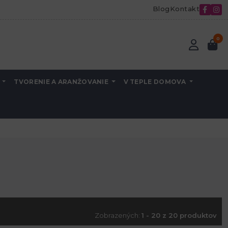
Blog
Kontakt
0
A
TVORENIE A ARANŽOVANIE
V TEPLE DOMOVA
Zobrazených:
1 - 20 z 20 produktov