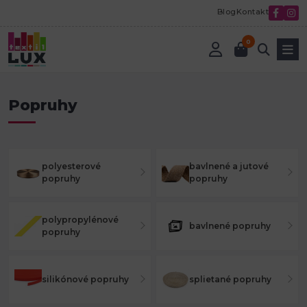
Blog
Kontakt
0
Úvod
Textilná galantéria
Popruhy
Popruhy
polyesterové
bavlnené a jutové
popruhy
popruhy
polypropylénové
bavlnené popruhy
popruhy
silikónové popruhy
splietané popruhy