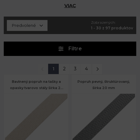
VIAC
Zobrazených:
1 - 30 z 97 produktov
Filtre
1
2
3
4
Bavlnený popruh na tašky a
Popruh pevný, štruktúrovaný,
opasky tvarovo stály šírka 25
šírka 20 mm
mm