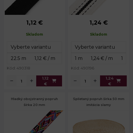
1,12 €
1,24 €
Šírka:
32 mm
Šírka:
38 mm
Hrúbka:
2 mm
Návin:
50 m
Skladom
Skladom
Hrúbka:
2 mm
Kód: 490318
Kód: 490196
1,12
1,24
€
€
Hladký obojstranný popruh
Splietaný popruh šírka 50 mm
šírka 20 mm
imitácia slamy