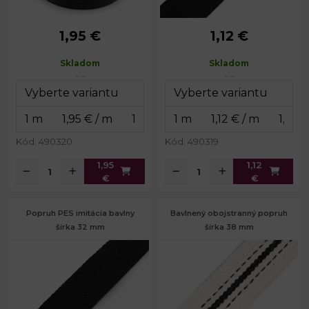
1,95 €
1,12 €
Šírka:
35 mm
Šírka:
32 mm
Hrúbka:
3 mm
Hrúbka:
1 mm
Skladom
Skladom
Kód: 490320
Kód: 490319
1,95
1,12
€
€
Popruh PES imitácia bavlny
Bavlnený obojstranný popruh
šírka 32 mm
šírka 38 mm