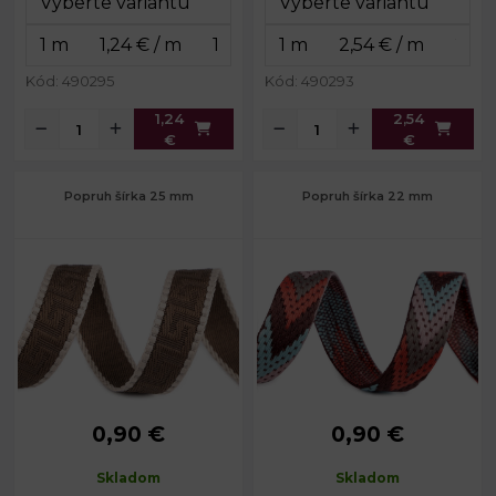
Kód: 490295
Kód: 490293
1,24
2,54
€
€
Popruh šírka 25 mm
Popruh šírka 22 mm
0,90 €
0,90 €
Šírka:
25 mm
Šírka:
22 mm
Hrúbka:
1,5 mm
Hrúbka:
2 mm
Skladom
Skladom