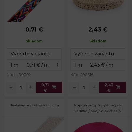
0,71 €
2,43 €
Šírka:
20 mm
Šírka:
45 - 50 mm
Hrúbka:
0,8 mm
Hrúbka:
cca 3 mm
Skladom
Skladom
Kód: 490302
Kód: 490316
0,71
2,43
€
€
Bavlnený popruh šírka 15 mm
Popruh polypropylénový na
vodítko / obojok, svietiaci v
tme šírka 15 mm