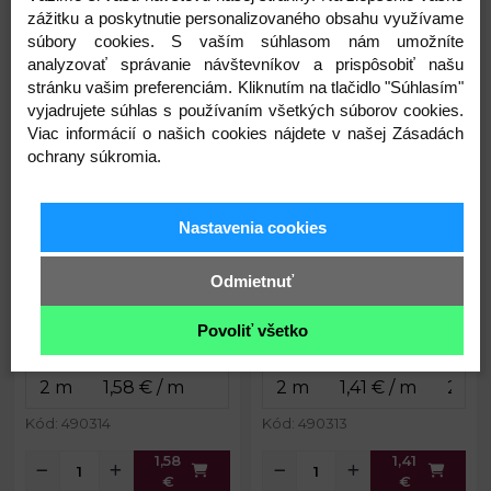
zážitku a poskytnutie personalizovaného obsahu využívame
Popruh silikónový vodeodolný,
Popruh silikónový vodeodolný,
súbory cookies. S vaším súhlasom nám umožníte
na vodítka šírka 20 mm
na vodítka šírka 15 mm
analyzovať správanie návštevníkov a prispôsobiť našu
stránku vašim preferenciám. Kliknutím na tlačidlo "Súhlasím"
vyjadrujete súhlas s používaním všetkých súborov cookies.
Viac informácií o našich cookies nájdete v našej Zásadách
ochrany súkromia.
Nastavenia cookies
1,58 €
1,41 €
Šírka:
20 mm
Šírka:
15 mm
Odmietnuť
Hrúbka:
2 mm
Hrúbka:
2 mm
Skladom
Skladom
Povoliť všetko
Kód: 490314
Kód: 490313
1,58
1,41
€
€