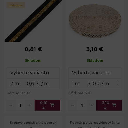
Skladom
0,81 €
3,10 €
Šírka:
25 mm
Šírka:
40 mm
Hrúbka:
1,5 mm
Hrúbka:
cca 3 mm
Skladom
Skladom
Kód: 490309
Kód: 540500
0,81
3,10
€
€
Krojový obojstranný popruh
Popruh polypropylénový šírka