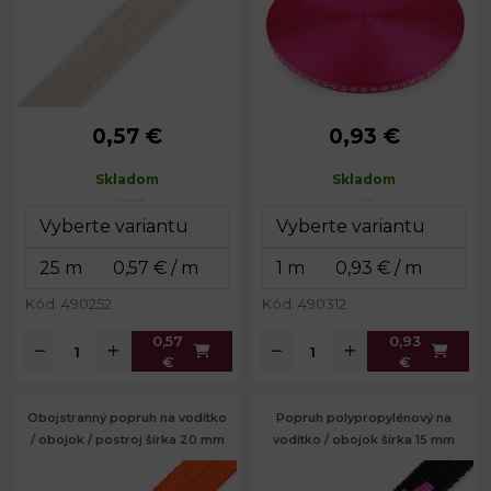
0,57 €
0,93 €
Šírka:
15 mm
Šírka:
15 mm
Hrúbka:
2 mm
Hrúbka:
1,4 mm
Skladom
Skladom
Kód: 490252
Kód: 490312
0,57
0,93
€
€
Obojstranný popruh na vodítko
Popruh polypropylénový na
/ obojok / postroj šírka 20 mm
vodítko / obojok šírka 15 mm