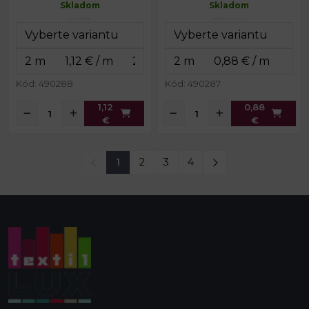
Skladom
Skladom
Kód: 490288
Kód: 490287
1,12
0,88
€
€
1
2
3
4