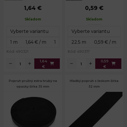
1,64 €
0,59 €
Šírka:
25 mm
Šírka:
20 mm
Hrúbka:
2 mm
Hrúbka:
0,8 mm
Skladom
Skladom
Kód: 490321
Kód: 490317
1,64
0,59
€
€
Popruh pružný extra hrubý na
Hladký popruh s leskom šírka
opasky šírka 35 mm
32 mm