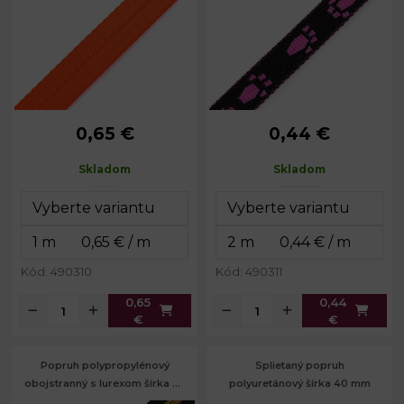
0,65 €
0,44 €
Šírka:
20 mm
Šírka:
15 mm
Hrúbka:
2 mm
Hrúbka:
1,8 mm
Skladom
Skladom
Kód: 490310
Kód: 490311
0,65
0,44
€
€
Popruh polypropylénový
Splietaný popruh
obojstranný s lurexom šírka 25
polyuretánový šírka 40 mm
mm