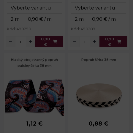
Kód: 490290
Kód: 490289
0,90
0,90
€
€
Hladký obojstranný popruh
Popruh šírka 38 mm
paisley šírka 38 mm
1,12 €
0,88 €
Šírka:
38 mm
Šírka:
38 mm
Hrúbka:
1 mm
Hrúbka:
1,8 mm