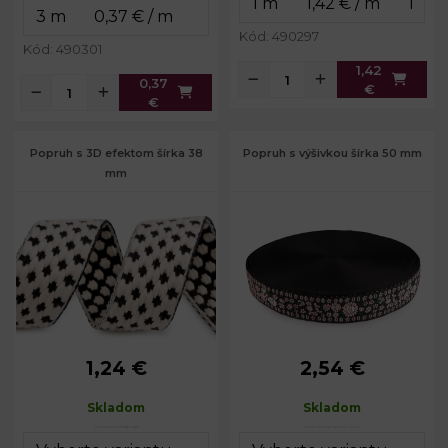
Kód: 490297
Kód: 490301
1,42
0,37
€
€
Popruh s 3D efektom šírka 38
Popruh s výšivkou šírka 50 mm
mm
1,24 €
2,54 €
Šírka:
38 mm
Šírka:
50 mm
Hrúbka:
3 mm
Hrúbka:
2,3 mm
Skladom
Skladom