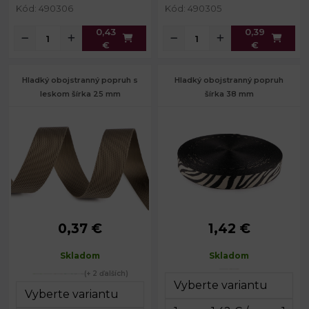
Kód: 490306
Kód: 490305
0,43
0,39
€
€
Hladký obojstranný popruh s
Hladký obojstranný popruh
leskom šírka 25 mm
šírka 38 mm
0,37 €
1,42 €
Šírka:
25 mm
Šírka:
38 mm
Hrúbka:
0,6 mm
Hrúbka:
1,4 mm
Skladom
Skladom
(+ 2 ďalších)