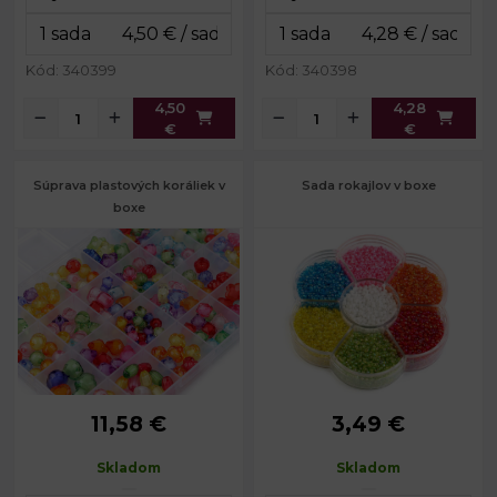
Hmotnosť
cca 50 g
obsahu:
Kód: 340399
Kód: 340398
4,50
4,28
€
€
Súprava plastových koráliek v
Sada rokajlov v boxe
boxe
11,58 €
3,49 €
cca 8 - 15
2,1 - 2,7
Priemer:
Priemer:
mm
mm
Skladom
Skladom
Prievlak:
1,2 mm
Prievlak:
0,5 mm