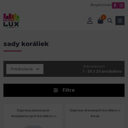
Blog
Kontakt
0
Úvod
Korálky a komponenty
Sady koráliek
sady koráliek
sady koráliek
Zobrazených:
1 - 20 z 20 produktov
Filtre
Súprava plastových
Súprava drevených korálikov v
dvojdierkových korálikov v
boxe
boxe s náradím