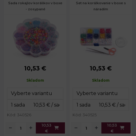
Sada rokajlov korálikov v boxe
Set na korálkovanie v boxe s
- zosypané
náradím
10,53 €
10,53 €
Rozmery
15,5 x 15,5 x 2,5
Rozmery
10 x 17 x 2
boxu:
cm
boxu:
cm
Skladom
Skladom
Dĺžka gumy:
cca 6 m
Kód: 340526
Kód: 340525
10,53
10,53
€
€