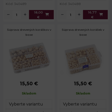
Kód: 340489
Kód: 340488
18,00
16,77
€
€
Súprava drevených korálikov v
Súprava drevených koráliek v
boxe
boxe
15,50 €
15,50 €
Priemer:
8 - 20 mm
Priemer:
6 - 20 mm
Prievlak:
2 - 4 mm
Prievlak:
1,5 - 4,5 mm
Skladom
Skladom
Balenie:
cca 288 ks
Balenie:
cca 1100 ks
Rozmery
13 x 20 x 4
Rozmery
12 x 16 x 6
boxu:
cm
boxu:
cm