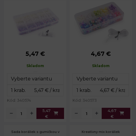
5,47 €
4,67 €
4; 5; 6; 8; 10
Priemer:
4 - 10 mm
Priemer:
mm
Prievlak:
1,2 - 2 mm
Skladom
Skladom
Prievlak:
1,2 - 2 mm
Dĺžka gumy:
1,8 m
Dĺžka gumy:
1,8 m
Rozmery
6,5 x 13 x 2
Rozmery
boxu:
cm
10 x 17 x 2 cm
boxu:
Kód: 340574
Kód: 340573
5,47
4,67
€
€
Sada koráliek s gumičkou v
Kreatívny mix koráliek