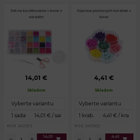
Set na korálkovanie v boxe s
Súprava plastových koráliek v
náradím
boxe
14,01 €
4,41 €
Rozmery
13 x 22 x 2
Priemer:
5 - 10 mm
boxu:
cm
Prievlak:
1 mm
Skladom
Skladom
8 x 8 x 1,7
Rozmery boxu:
cm
Hmotnosť
cca 25 g
obsahu:
Kód: 340523
Kód: 340502
14,01
4,41