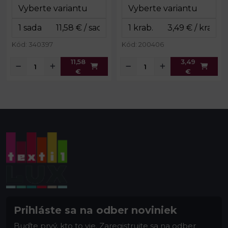
Balenie:
cca 220 ks
Rozmery
10 x 10 x 1,8
boxu:
cm
Rozmery
13 x 19 x 1,8
boxu:
cm
Hmotnosť
cca 100 g
obsahu:
Kód: 340397
Kód: 200406
11,58
3,49
€
€
Prihláste sa na odber noviniek
Buďte prvý, kto to vie. Zaregistrujte sa na odber