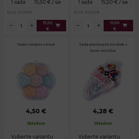
Kód: 340479
Kód: 340478
15,50
15,50
€
€
Sada rokajlov v boxe
Sada plastových koráliek v
boxe zmrzlina
4,50 €
4,28 €
Priemer:
2,3 mm
Priemer:
6; 8 mm
Prievlak:
0,8 mm
Prievlak:
1,8 mm
Skladom
Skladom
8 x 8 x 1,5
Rozmery
7 x 14 x 3
Rozmery boxu:
cm
boxu:
cm