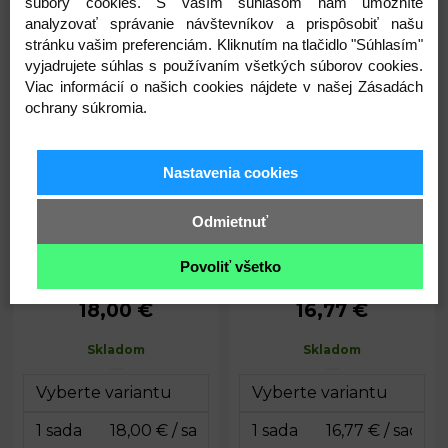
súbory cookies. S vaším súhlasom nám umožníte
analyzovať správanie návštevníkov a prispôsobiť našu
3,83
3,68
€
€
stránku vašim preferenciám. Kliknutím na tlačidlo "Súhlasím"
vyjadrujete súhlas s používaním všetkých súborov cookies.
Viac informácií o našich cookies nájdete v našej Zásadách
Set na korálkovanie v boxe
Set na korálkovanie v boxe s
ochrany súkromia.
náradím
Nastavenia cookies
Odmietnuť
Povoliť všetko
18,00 €
16,77 €
Priemer:
6 mm
Priemer:
6 mm
Prievlak:
1,2 mm
Prievlak:
1,2 mm
Skladom
Skladom
Dĺžka gumy:
4,6 m
Dĺžka gumy:
cca 10 m
Rozmery
13 x 19 x 2
Rozmery
19 x 20 x 2
boxu:
cm
boxu:
cm