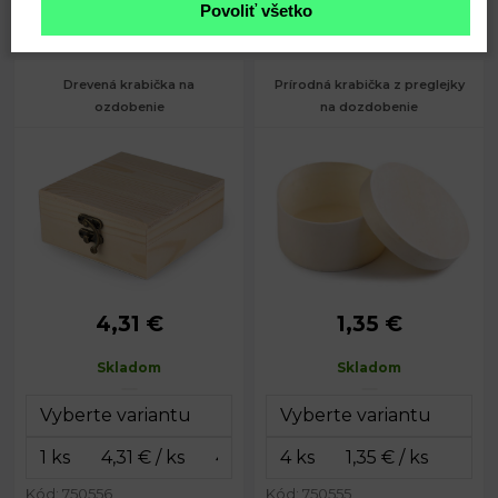
8,29
6,39
Povoliť všetko
€
€
Drevená krabička na
Prírodná krabička z preglejky
ozdobenie
na dozdobenie
4,31 €
1,35 €
Rozmery:
12 x 12 cm
Priemer:
7 cm
Výška:
5 cm
Výška:
3,5 cm
Skladom
Skladom
Kód: 750556
Kód: 750555