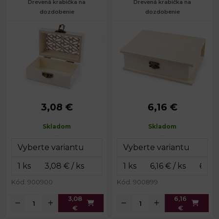
Drevená krabička na
Drevená krabička na
dozdobenie
dozdobenie
3,08 €
6,16 €
Rozmery:
7 x 11 cm
Rozmery:
12,5 x 17,5 cm
Výška:
5 cm
Výška:
5,5 cm
Skladom
Skladom
Kód: 900900
Kód: 900899
3,08
6,16
€
€