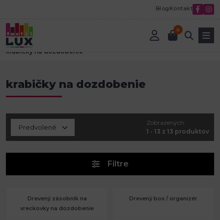
Blog
Kontakt
0
Úvod
Tvorenie a aranžovanie
Polotovary drevené
krabičky na dozdobenie
krabičky na dozdobenie
Zobrazených:
1 - 13 z 13 produktov
Filtre
Drevený zásobník na
Drevený box / organizér
vreckovky na dozdobenie