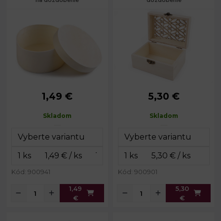
na dozdobenie
dozdobenie
1,49 €
5,30 €
Priemer:
8,5 cm
Rozmery:
10 x 14 cm
Výška:
4,5 cm
Výška:
7 cm
Skladom
Skladom
Kód: 900941
Kód: 900901
1,49
5,30
€
€