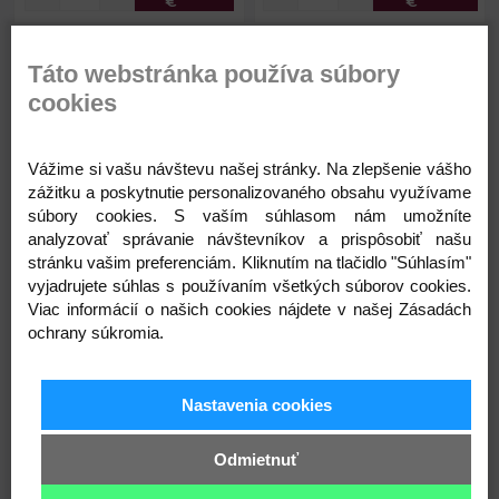
€
€
Drevený box / organizér s
Drevený box / organizér s
Táto webstránka používa súbory
posuvným vekom
posuvným vekom
cookies
Vážime si vašu návštevu našej stránky. Na zlepšenie vášho
zážitku a poskytnutie personalizovaného obsahu využívame
súbory cookies. S vaším súhlasom nám umožníte
analyzovať správanie návštevníkov a prispôsobiť našu
stránku vašim preferenciám. Kliknutím na tlačidlo "Súhlasím"
vyjadrujete súhlas s používaním všetkých súborov cookies.
8,29 €
6,39 €
Rozmery:
17,5 x 22 cm
Rozmery:
13,5 x 17 cm
Viac informácií o našich cookies nájdete v našej Zásadách
Výška:
3,7 cm
Výška:
3,6 cm
ochrany súkromia.
Skladom
Skladom
Nastavenia cookies
Odmietnuť
Kód: 890773
Kód: 840210