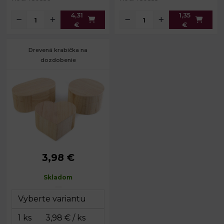
4,31
1,35
€
€
Drevená krabička na
dozdobenie
3,98 €
Rozmery:
8,5 - 15 cm
Výška:
6 - 7 cm
Skladom