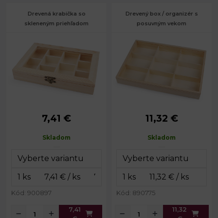
Drevená krabička so
Drevený box / organizér s
skleneným priehľadom
posuvným vekom
7,41 €
11,32 €
Rozmery:
15 x 20,5 cm
Rozmery:
21 x 29,7 cm
Výška:
3,2 cm
Výška:
3,7 cm
Skladom
Skladom
Kód: 900897
Kód: 890775
7,41
11,32