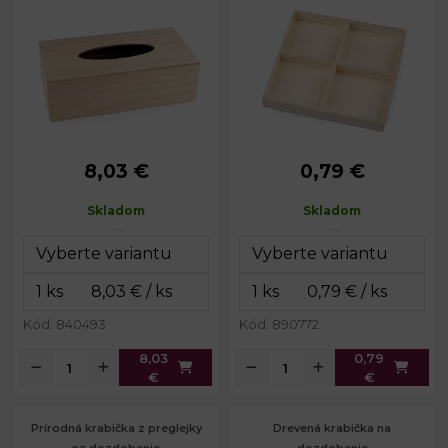
8,03 €
0,79 €
Rozmery:
12 x 24 cm
Rozmery:
13 x 13 cm
Výška:
8 cm
Výška:
1,5 cm
Skladom
Skladom
Kód: 840493
Kód: 890772
8,03
0,79
€
€
Prírodná krabička z preglejky
Drevená krabička na