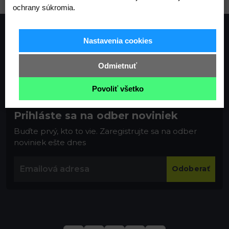
ochrany súkromia.
Nastavenia cookies
Odmietnuť
Povoliť všetko
Prihláste sa na odber noviniek
Buďte prvý, kto to vie. Zaregistrujte sa na odber
noviniek ešte dnes
Odoberať