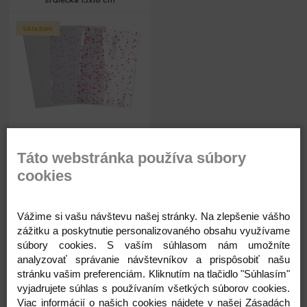
srdiečka 13x18 cm
Skladom
0,03 €
Rozmery:
13 x 18 cm
Táto webstránka používa súbory
Skladom
cookies
Vážime si vašu návštevu našej stránky. Na zlepšenie vášho
zážitku a poskytnutie personalizovaného obsahu využívame
Kód: 900985
súbory cookies. S vaším súhlasom nám umožníte
analyzovať správanie návštevníkov a prispôsobiť našu
0,03
stránku vašim preferenciám. Kliknutím na tlačidlo "Súhlasím"
€
vyjadrujete súhlas s používaním všetkých súborov cookies.
Viac informácií o našich cookies nájdete v našej Zásadách