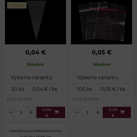
Skladom
0,04 €
0,05 €
Rozmery:
17 x 35 cm
Rozmery:
18 x 25 cm
Skladom
Skladom
Kód: 900987
Kód: 900986
0,04
0,05
€
€
Celofánové priehľadné vrecko