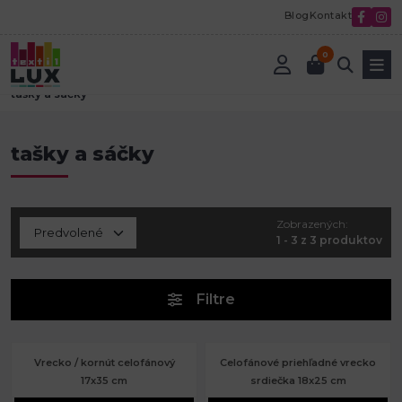
Blog
Kontakt
0
Úvod
Textilná galantéria
Vybavenie predajní pre galantériu
tašky a sáčky
tašky a sáčky
Zobrazených:
1 - 3 z 3 produktov
Filtre
Vrecko / kornút celofánový
Celofánové priehľadné vrecko
17x35 cm
srdiečka 18x25 cm