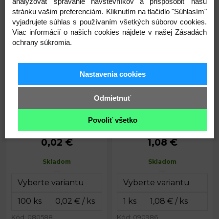
analyzovať správanie návštevníkov a prispôsobiť našu
0,31
0,03
stránku vašim preferenciám. Kliknutím na tlačidlo "Súhlasím"
€
€
vyjadrujete súhlas s používaním všetkých súborov cookies.
Viac informácií o našich cookies nájdete v našej Zásadách
Guľa Ø1,5 cm polystyrén
Guľa Ø15 cm polystyrén
ochrany súkromia.
Nastavenia cookies
Odmietnuť
Povoliť všetko
0,02 €
1,08 €
Priemer:
1,5 cm
Priemer:
15 cm
Skladom
Skladom
Kód: 080588
Kód: 090986