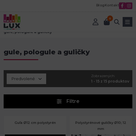
Blog
Kontakt
0
Úvod
Tvorenie a aranžovanie
Polystyrénové polotovary
gule, pologule a guličky
gule, pologule a guličky
Zobrazených:
1 - 15 z 15 produktov
Filtre
Guľa Ø12 cm polystyrén
Polystyrénové guličky Ø10; 12
mm