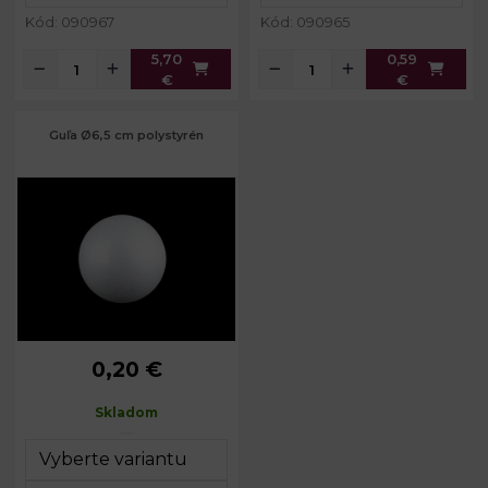
Kód: 090967
Kód: 090965
5,70
0,59
€
€
Guľa Ø6,5 cm polystyrén
0,20 €
Priemer:
6,5 cm
Skladom