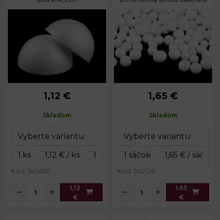
dutá Ø14,5 cm
Ø5-10 mm na výrobu dekorácií
1,12 €
1,65 €
cca 14,5
Priemer:
5 - 10 mm
Priemer:
cm
Obsah balenia:
0,45 litra
Skladom
Skladom
Vnútorný
10,3 cm
Hmotnosť:
8 g
priemer:
Kód: 740630
Kód: 740136
1,12
1,65
€
€