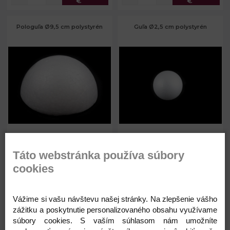
€
€
Pologuľa Ø9,5 cm polystyrén
Guľa Ø2,5 cm polystyrén
0,31 €
0,03 €
Priemer:
9,5 cm
Priemer:
2 - 2,5 cm
Táto webstránka používa súbory
Skladom
Skladom
cookies
Vážime si vašu návštevu našej stránky. Na zlepšenie vášho
zážitku a poskytnutie personalizovaného obsahu využívame
Kód: 080808
Kód: 080589
súbory cookies. S vaším súhlasom nám umožníte