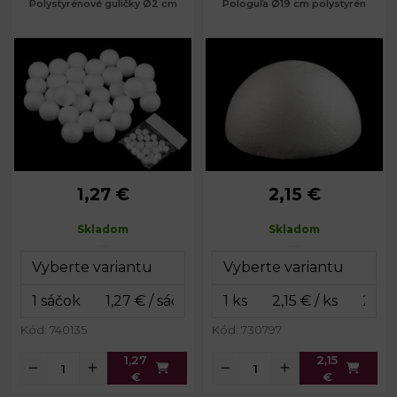
Polystyrénové guličky Ø2 cm
Pologuľa Ø19 cm polystyrén
1,27 €
2,15 €
Priemer:
2 cm
Priemer:
19 cm
Rozmery
14 x 14
Výška:
11 cm
Skladom
Skladom
balenia:
cm
Balenie:
35 ks
Kód: 740135
Kód: 730797
1,27
2,15
€
€