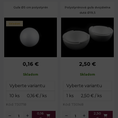
Guľa Ø5 cm polystyrén
Polystyrénová guľa dvojdielna
dutá Ø19,5
Skladom
0,16 €
2,50 €
Priemer:
5 cm
19,5
Priemer:
cm
Skladom
Skladom
Vnútorný
15 cm
priemer:
Kód: 730718
Kód: 730148
0,16
2,50