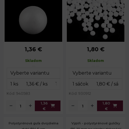
1,36 €
1,80 €
Priemer:
12 cm
Priemer:
č. 1: 10 mm
č. 2: 12
Priemer:
Skladom
Skladom
mm
Hmotnosť:
11,4 g
Rozmery
cca 12 x 17
balenia:
cm
Kód: 940583
Kód: 930912
1,36
1,80
€
€
Polystyrénová guľa dvojdielna
Výplň - polystyrénové guličky