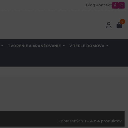
Blog
Kontakt
0
A
TVORENIE A ARANŽOVANIE
V TEPLE DOMOVA
Zobrazených:
1 - 4 z 4 produktov