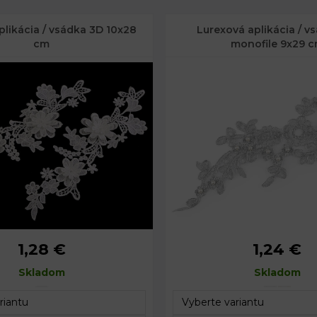
plikácia / vsádka 3D 10x28
Lurexová aplikácia / v
cm
monofile 9x29 
1,28 €
1,24 €
10 x 28 cm
Rozmery:
9 x 29 
Skladom
Skladom