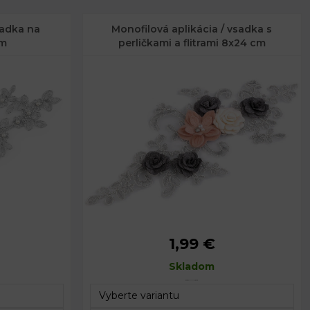
sadka na
Monofilová aplikácia / vsadka s
cm
perličkami a flitrami 8x24 cm
1,99 €
cm
Rozmery:
8 x 24 cm
Skladom