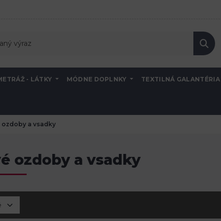
METRÁŽ - LÁTKY
MÓDNE DOPLNKY
TEXTILNÁ GALANTÉRI
 ozdoby a vsadky
vé ozdoby a vsadky