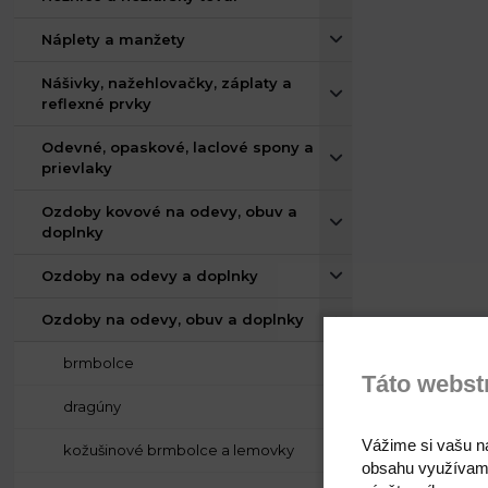
Náplety a manžety
Nášivky, nažehlovačky, záplaty a
reflexné prvky
Odevné, opaskové, laclové spony a
prievlaky
Ozdoby kovové na odevy, obuv a
doplnky
Ozdoby na odevy a doplnky
Ozdoby na odevy, obuv a doplnky
brmbolce
Táto webst
dragúny
Vážime si vašu n
kožušinové brmbolce a lemovky
obsahu využívam