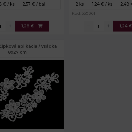
Kód: 550001
1,28 €
1,24 €
čipková aplikácia / vsádka
8x27 cm