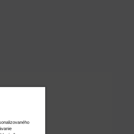
rsonalizovaného
ávanie