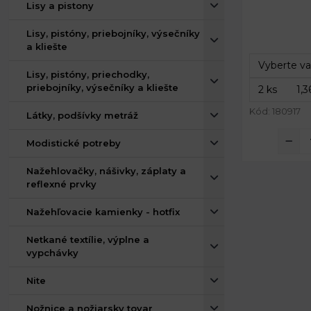
Lisy a pistony
Rozmery:
Lisy, pistóny, priebojníky, výsečníky
a kliešte
Lisy, pistóny, priechodky,
priebojníky, výsečníky a kliešte
Kód: 180917
Látky, podšívky metráž
Modistické potreby
Nažehlovačky, nášivky, záplaty a
reflexné prvky
Nažehľovacie kamienky - hotfix
Netkané textílie, výplne a
vypchávky
Nite
Nožnice a nožiarsky tovar