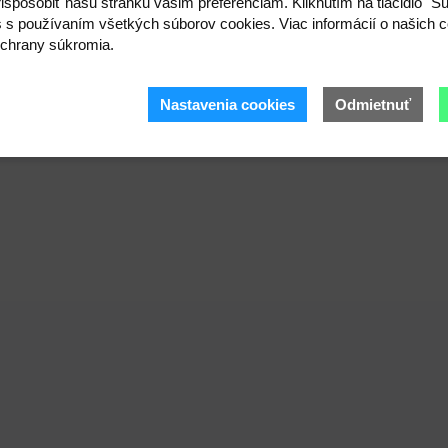
ispôsobiť našu stránku vašim preferenciám. Kliknutím na tlačidlo "S
s s používaním všetkých súborov cookies. Viac informácií o našich c
chrany súkromia.
Nastavenia cookies
Odmietnuť