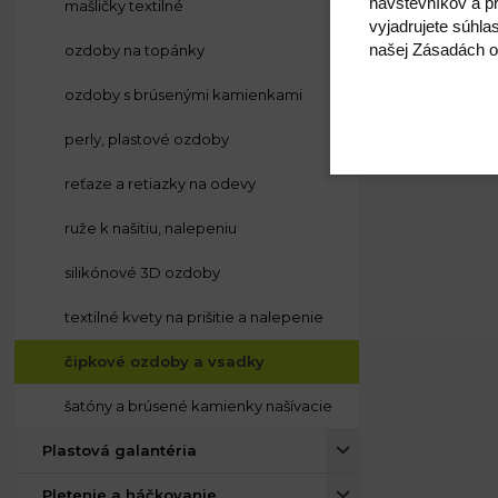
návštevníkov a pr
mašličky textilné
vyjadrujete súhla
našej Zásadách o
ozdoby na topánky
ozdoby s brúsenými kamienkami
perly, plastové ozdoby
reťaze a retiazky na odevy
ruže k našitiu, nalepeniu
silikónové 3D ozdoby
textilné kvety na prišitie a nalepenie
čipkové ozdoby a vsadky
šatóny a brúsené kamienky našívacie
Plastová galantéria
Pletenie a háčkovanie