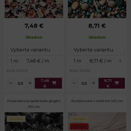
7,48 €
8,71 €
Skladom
Skladom
Kód: 14003
Kód: 14002
7,48
8,71
€
€
Polyesterový úplet biele gingko
Kostýmovka s melírom 145 cm
150 cm
Skladom
Skladom
Výpredaj