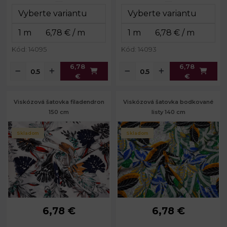
Kód: 14095
Kód: 14093
6,78
6,78
€
€
Viskózová šatovka filadendron
Viskózová šatovka bodkované
150 cm
listy 140 cm
Skladom
Skladom
6,78 €
6,78 €