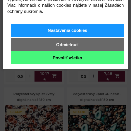
Viac informácií o našich cookies nájdete v našej Zásadách
ochrany súkromia.
10,17 €
7,48 €
Nastavenia cookies
Skladom
Skladom
Odmietnuť
Povoliť všetko
Kód: 14076
Kód: 14004
10,17
7,48
€
€
Polyesterový úplet kvety
Polyesterový úplet 3D natur -
digitálna tlač 150 cm
digitálna tlač 150 cm
Skladom
Skladom