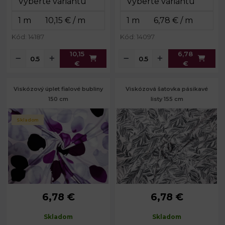
Kód: 14187
Kód: 14097
10,15
6,78
€
€
Viskózový úplet fialové bubliny
Viskózová šatovka pásikavé
150 cm
listy 155 cm
Skladom
6,78 €
6,78 €
Skladom
Skladom