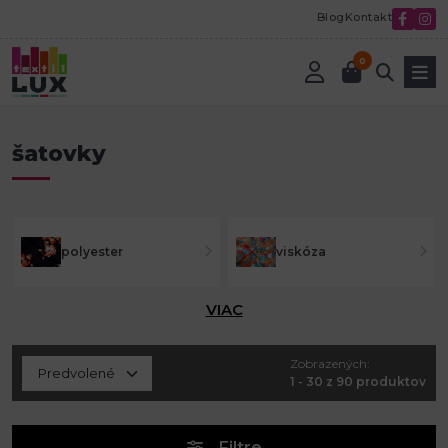
Blog
Kontakt
0
Úvod
Metráž - Látky
Šatovky kostýmovky
šatovky
šatovky
polyester
viskóza
VIAC
Zobrazených:
1 - 30 z 90 produktov
Filtre