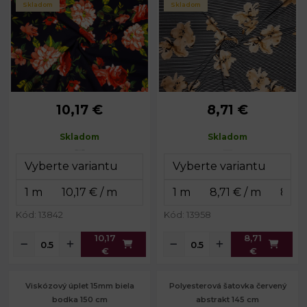
Skladom
Skladom
10,17 €
8,71 €
Skladom
Skladom
Kód: 13842
Kód: 13958
10,17
8,71
€
€
Viskózový úplet 15mm biela
Polyesterová šatovka červený
bodka 150 cm
abstrakt 145 cm