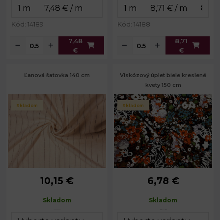
Kód: 14189
Kód: 14188
7,48
8,71
€
€
Ľanová šatovka 140 cm
Viskózový úplet biele kreslené
kvety 150 cm
Skladom
Skladom
10,15 €
6,78 €
Skladom
Skladom