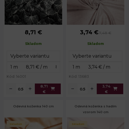
8,71 €
3,74 €
7,48 €
Skladom
Skladom
Kód: 14001
Kód: 13683
8,71
3,74
€
€
Odevná koženka 140 cm
Odevná koženka s hadím
vzorom 140 cm
Skladom
Skladom