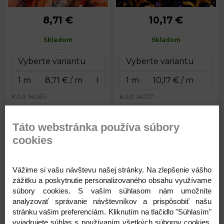
8,71 €
10,17 €
Skladom
Skladom
Kód: 14085
Kód: 14077
8,71
10,17
€
€
Táto webstránka používa súbory
cookies
Ľahká šatovka s pestrými
Polyesterový úplet modrý
kvetmi 150 cm
abstrakt digitálna tlač 150 cm
Vážime si vašu návštevu našej stránky. Na zlepšenie vášho
zážitku a poskytnutie personalizovaného obsahu využívame
Skladom
Skladom
súbory cookies. S vaším súhlasom nám umožníte
analyzovať správanie návštevníkov a prispôsobiť našu
stránku vašim preferenciám. Kliknutím na tlačidlo "Súhlasím"
vyjadrujete súhlas s používaním všetkých súborov cookies.