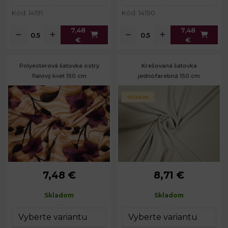
Kód: 14191
Kód: 14190
7,48
7,48
€
€
Polyesterová šatovka ostrý
Krešovaná šatovka
fialový kvet 150 cm
jednofarebná 150 cm
Skladom
7,48 €
8,71 €
Skladom
Skladom