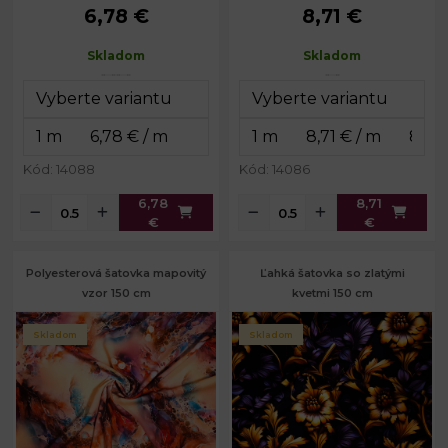
6,78 €
8,71 €
Skladom
Skladom
Kód: 14088
Kód: 14086
6,78
8,71
€
€
Polyesterová šatovka mapovitý
Ľahká šatovka so zlatými
vzor 150 cm
kvetmi 150 cm
Skladom
Skladom