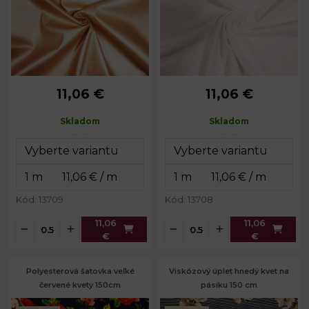
11,06 €
11,06 €
Skladom
Skladom
Kód: 13709
Kód: 13708
11,06
11,06
€
€
Polyesterová šatovka veľké
Viskózový úplet hnedý kvet na
červené kvety 150cm
pásiku 150 cm