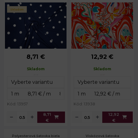
Skladom
8,71 €
12,92 €
Skladom
Skladom
Kód: 13957
Kód: 13938
8,71
12,92
€
€
Polyesterová šatovka biela
Viskózová šatovka