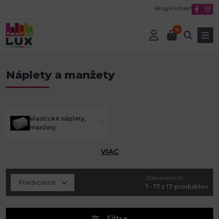
Blog
Kontakt
0
Úvod
Textilná galantéria
Náplety a manžety
Náplety a manžety
elastické náplety,
manžety
VIAC
Zobrazených:
1 - 17 z 17 produktov
Filtre