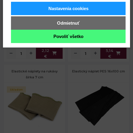
Šírka:
60 mm
Návin:
20 m
Skladom
Skladom
Nastavenia cookies
Odmietnuť
Povoliť všetko
Kód: 610072
Kód: 610071
2,12
5,14
€
€
Elastické náplety na rukávy
Elastický náplet PES 16x100 cm
šírka 7 cm
Skladom