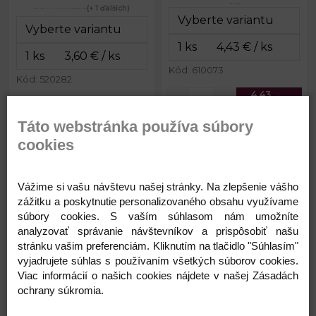
(+ 1 ďalších)
Kód: 610073
Kód: 520282
4,43
3,60
€
€
Táto webstránka používa súbory
cookies
Elastický náplet / odevná
Elastický úplet široký metráž
manžeta, metráž šírka 60 mm
šírka 11,5 cm
Vážime si vašu návštevu našej stránky. Na zlepšenie vášho
zážitku a poskytnutie personalizovaného obsahu využívame
súbory cookies. S vaším súhlasom nám umožníte
analyzovať správanie návštevníkov a prispôsobiť našu
stránku vašim preferenciám. Kliknutím na tlačidlo "Súhlasím"
vyjadrujete súhlas s používaním všetkých súborov cookies.
Viac informácií o našich cookies nájdete v našej Zásadách
ochrany súkromia.
2,12 €
5,14 €
Návin:
20 m
Šírka:
11,5 cm