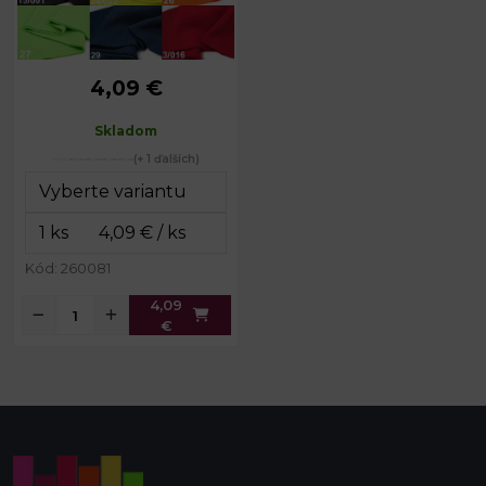
4,09 €
Gramáž:
330 g/m²
Šírka:
15 cm
Skladom
Obvod:
70 cm
(+ 1 ďalších)
Kód: 260081
4,09
€