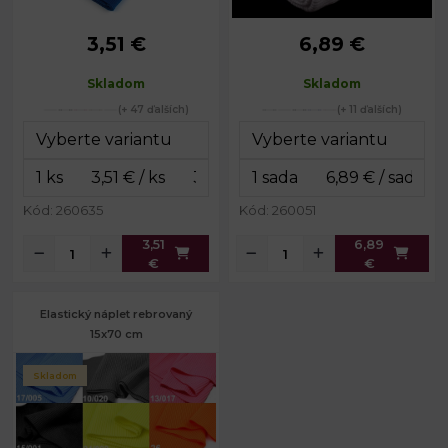
3,51 €
6,89 €
Gramáž:
320 g/m²
330
Gramáž:
g/m²
Šírka:
16 cm
Skladom
Skladom
Rozmery
7 x 20
Obvod:
80 - 94 cm
rukávov:
cm
(+ 47 ďalších)
(+ 11 ďalších)
7 x 70
Rozmery pásu:
cm
Kód: 260635
Kód: 260051
3,51
6,89
€
€
Elastický náplet rebrovaný
15x70 cm
Skladom