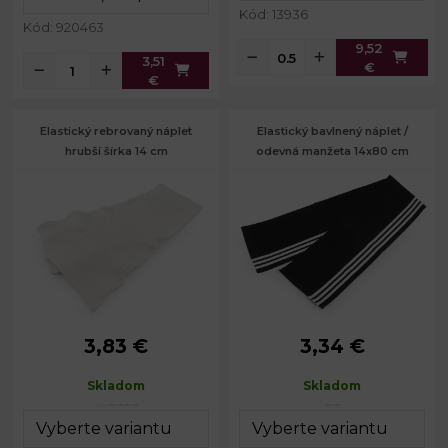
Kód: 13936
Kód: 920463
9,52
3,51
€
€
Elastický rebrovaný náplet
Elastický bavlnený náplet /
hrubší šírka 14 cm
odevná manžeta 14x80 cm
3,83 €
3,34 €
Gramáž:
800 g/m²
Gramáž:
582 g/m²
Šírka:
14 cm
Šírka:
14 cm
Skladom
Skladom
Dĺžka:
78 cm
Dĺžka:
80 cm