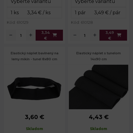
Dĺžka:
č. 3: 90 cm
Kód: 610129
Kód: 610128
3,34
3,49
€
€
Elastický náplet bavlnený na
Elastický náplet s tunelom
lemy mikín - tunel 8x80 cm
14x90 cm
3,60 €
4,43 €
Gramáž:
340 - 350 g/m²
Gramáž:
440 g/m²
Šírka:
8 cm
Šírka:
14 cm
Skladom
Skladom
Obvod:
80 cm
Dĺžka:
90 cm