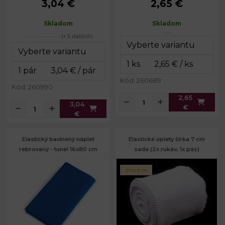
3,04 €
2,65 €
Šírka:
7 cm
Gramáž:
380 g/m²
Obvod:
18 cm
Šírka:
16 cm
Skladom
Skladom
Obvod:
100 cm
(+ 5 ďalších)
Kód: 260689
Kód: 260990
2,65
3,04
€
€
Elastický bavlnený náplet
Elastické úplety šírka 7 cm
rebrovaný - tunel 16x80 cm
sada (2x rukáv, 1x pás)
Skladom