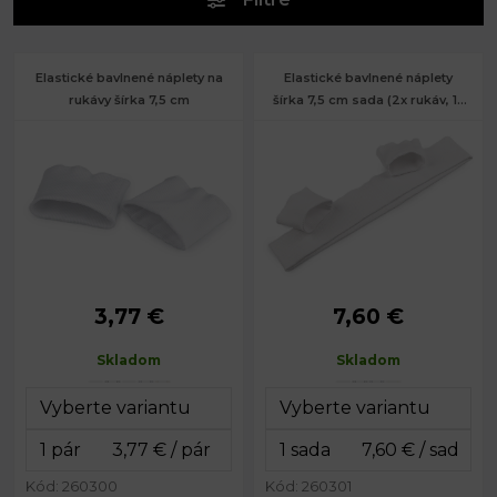
Elastické bavlnené náplety na
Elastické bavlnené náplety
rukávy šírka 7,5 cm
šírka 7,5 cm sada (2x rukáv, 1x
pás)
3,77 €
7,60 €
Šírka:
7,5 cm
Gramáž:
340 g/m²
Obvod:
20 cm
Rozmery
7,5 x 20
Skladom
Skladom
rukávov:
cm
7,5 x 82
Rozmery pásu:
cm
Kód: 260300
Kód: 260301