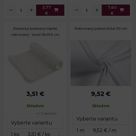
3,77
7,60
€
€
Elastický bavlnený náplet
Rebrovaný patent šírka 110 cm
rebrovaný - tunel 16x100 cm
3,51 €
9,52 €
Gramáž:
350 g/m²
Šírka:
16 cm
Skladom
Skladom
Obvod:
100 - 110 cm
(+ 2 ďalších)