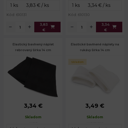
Kód: 610131
Kód: 610130
3,83
3,34
€
€
Elastický bavlnený náplet
Elastické bavlnené náplety na
rebrovaný šírka 14 cm
rukávy šírka 14 cm
Skladom
3,34 €
3,49 €
Gramáž:
500 g/m²
Šírka:
14 cm
Šírka:
14 cm
Obvod:
20 cm
Skladom
Skladom
Dĺžka:
83 cm