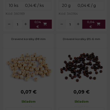
Kód: 360169
Kód: 340164
0,14
0,04
€
€
Drevené korálky Ø8 mm
Drevené korálky Ø5-6 mm
0,07 €
0,09 €
Priemer:
8 mm
Priemer:
5 - 6 mm
Prievlak:
2,5 mm
Prievlak:
2 mm
Skladom
Skladom