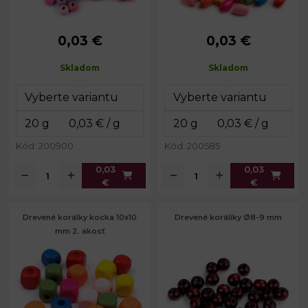
0,03 €
0,03 €
Priemer:
8 mm
Priemer:
7 mm
Výška:
7 mm
Dĺžka:
10 mm
Skladom
Skladom
Prievlak:
2,5 mm
Prievlak:
2 mm
Kód: 200900
Kód: 200585
0,03
0,03
€
€
Drevené korálky kocka 10x10
Drevené koráliky Ø8-9 mm
mm 2. akosť