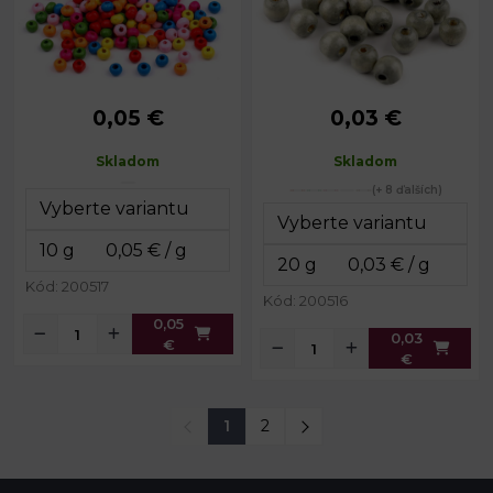
0,05 €
0,03 €
Priemer:
5 mm
Priemer:
10 mm
Výška:
4 mm
Prievlak:
2,5 mm
Skladom
Skladom
Prievlak:
1,5 mm
(+ 8 ďalších)
Kód: 200517
Kód: 200516
0,05
0,03
€
€
1
2