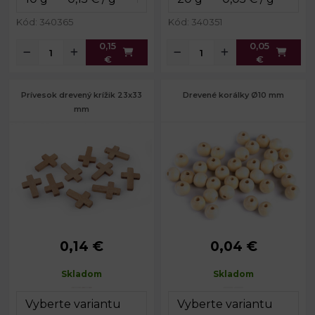
Kód: 340365
Kód: 340351
0,15
0,05
€
€
Prívesok drevený krížik 23x33
Drevené korálky Ø10 mm
mm
0,14 €
0,04 €
Rozmery:
22 x 33 mm
Priemer:
10 mm
Hrúbka:
4 mm
Prievlak:
3 mm
Skladom
Skladom
Prievlak:
1 mm