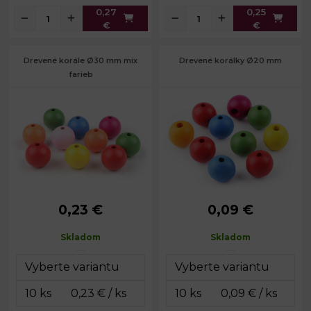
0,27
0,25
€
€
Drevené korále Ø30 mm mix
Drevené korálky Ø20 mm
farieb
0,23 €
0,09 €
Priemer:
30 mm
Priemer:
20 mm
Prievlak:
cca 5 mm
Prievlak:
3,8 - 5,2 mm
Skladom
Skladom