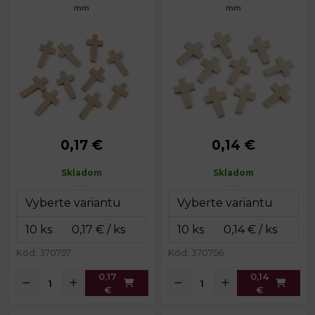
mm
mm
0,17 €
0,14 €
Rozmery:
24 x 42 mm
Rozmery:
22 x 33 mm
Hrúbka:
5 mm
Hrúbka:
5 mm
Skladom
Skladom
Prievlak:
2,3 mm
Prievlak:
1,8 mm
Kód: 370757
Kód: 370756
0,17
0,14
€
€