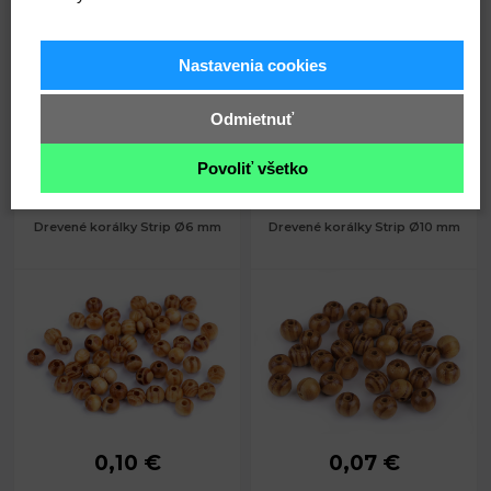
Nastavenia cookies
Kód: 340160
Kód: 340156
Odmietnuť
0,05
0,10
Povoliť všetko
€
€
Drevené korálky Strip Ø6 mm
Drevené korálky Strip Ø10 mm
0,10 €
0,07 €
Priemer:
6 mm
Priemer:
10 mm