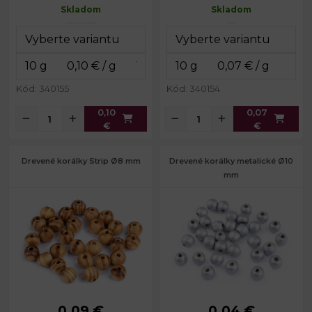
Prievlak:
1,4 mm
Prievlak:
2 mm
Skladom
Skladom
Kód: 340155
Kód: 340154
0,10
0,07
€
€
Drevené korálky Strip Ø8 mm
Drevené korálky metalické Ø10
mm
0,09 €
0,04 €
Priemer:
8 mm
Priemer:
10 mm