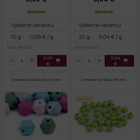
Prievlak:
2 mm
Prievlak:
2,5 mm
Skladom
Skladom
Kód: 340153
Kód: 340027
0,09
0,04
€
€
Drevené koráliky 15x20 mm
Drevené koráliky Ø8 mm
Skladom