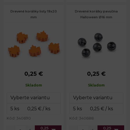
Drevené koráliky listy 19x20
Drevené korálky pavučina
mm
Halloween Ø16 mm
0,25 €
0,25 €
Šírka:
19 mm
Priemer:
16 mm
Dĺžka:
20 mm
Prievlak:
4 mm
Skladom
Skladom
Hrúbka:
8 mm
Prievlak:
2 mm
Kód: 340690
Kód: 340688
0,25
0,25