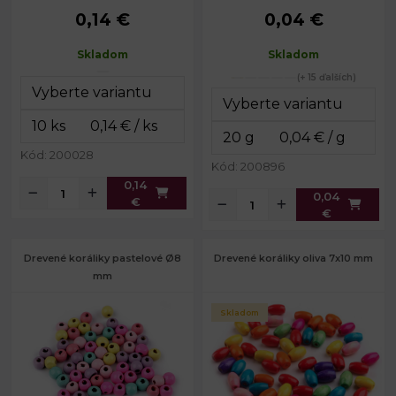
0,14 €
0,04 €
Rozmery:
15 x 20 mm
Priemer:
8 mm
Prievlak:
3 mm
Výška:
7 mm
Skladom
Skladom
Prievlak:
1,5 mm
(+ 15 ďalších)
Kód: 200028
Kód: 200896
0,14
0,04
€
€
Drevené koráliky pastelové Ø8
Drevené koráliky oliva 7x10 mm
mm
Skladom