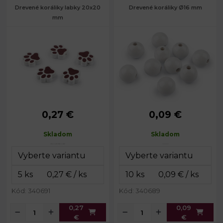
Drevené koráliky labky 20x20
Drevené koráliky Ø16 mm
mm
0,27 €
0,09 €
Šírka:
20 mm
Priemer:
16 mm
Dĺžka:
20 mm
Prievlak:
4,5 mm
Skladom
Skladom
Hrúbka:
5,7 mm
Prievlak:
2 mm
Kód: 340691
Kód: 340689
0,27
0,09
€
€