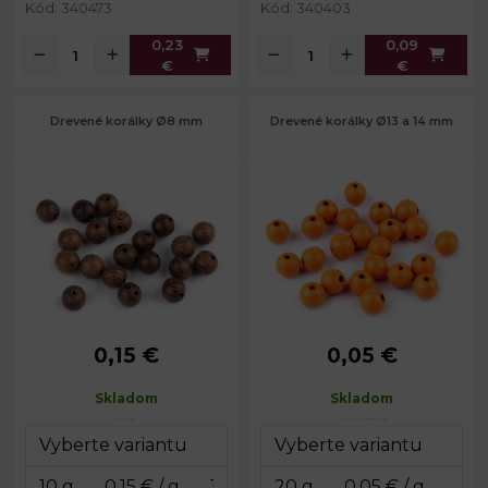
Kód: 340473
Kód: 340403
0,23
0,09
€
€
Drevené korálky Ø8 mm
Drevené korálky Ø13 a 14 mm
0,15 €
0,05 €
Priemer:
8 mm
Priemer:
č. 1: 13 mm
Prievlak:
1,2 mm
Prievlak:
č. 1: 5 mm
Skladom
Skladom
Výška:
č. 1: 12 mm
Priemer:
č. 2 - 7: 14 mm
Prievlak:
č. 2 - 7: 2,5 mm