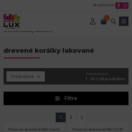
Blog
Kontakt
0
Úvod
Korálky a komponenty
Drevené koráliky
drevené korálky lakované
drevené korálky lakované
Zobrazených:
1 - 30 z 36 produktov
Filtre
1
2
Prívesok drevený krížik 24x42
Prívesok drevený krížik 22x33