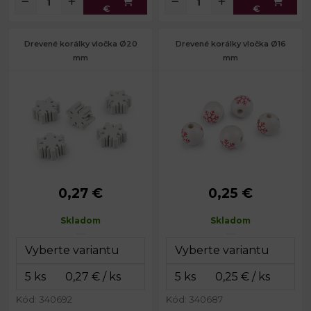
€
€
Drevené korálky vločka Ø20
Drevené korálky vločka Ø16
mm
mm
0,27 €
0,25 €
Priemer:
20 mm
Priemer:
16 mm
Hrúbka:
8 mm
Prievlak:
3,5 mm
Skladom
Skladom
Prievlak:
2,2 mm
Kód: 340692
Kód: 340687