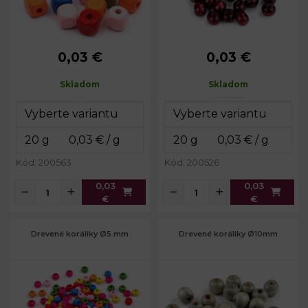
0,03 €
0,03 €
Rozmery:
10 x 10 mm
Priemer:
8-9 mm
Prievlak:
3 mm
Výška:
6 mm
Skladom
Skladom
Prievlak:
2,5 mm
Kód: 200563
Kód: 200526
0,03
0,03
€
€
Drevené koráliky Ø5 mm
Drevené koráliky Ø10mm