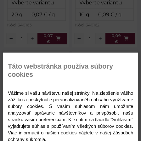
Kód: 340163
Kód: 340162
0,07
0,09
€
€
Drevené korálky Ø10 mm
Drevené koráliky Ø6 mm
Táto webstránka používa súbory
cookies
Vážime si vašu návštevu našej stránky. Na zlepšenie vášho
zážitku a poskytnutie personalizovaného obsahu využívame
súbory cookies. S vaším súhlasom nám umožníte
analyzovať správanie návštevníkov a prispôsobiť našu
stránku vašim preferenciám. Kliknutím na tlačidlo "Súhlasím"
0,05 €
0,10 €
Priemer:
10 mm
Priemer:
6 mm
vyjadrujete súhlas s používaním všetkých súborov cookies.
Viac informácií o našich cookies nájdete v našej Zásadách
Prievlak:
3 mm
Prievlak:
2 mm
Skladom
Skladom
ochrany súkromia.