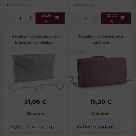
Kód: 620379
Kód: 620376
35,50
35,50
€
€
Kabelka - listová kabelka s
Kabelka - listová kabelka
brúsenými kamienkami
saténová
31,06 €
15,30 €
Rozmery
24 x 16 x 3
Rozmery
21 x 12 x 5
(ŠxVxH):
cm
(ŠxVxH):
cm
Skladom
Skladom
Dĺžka
Dĺžka retiazky:
120 cm
115 cm
retiazky:
Farba kovu:
zlatá