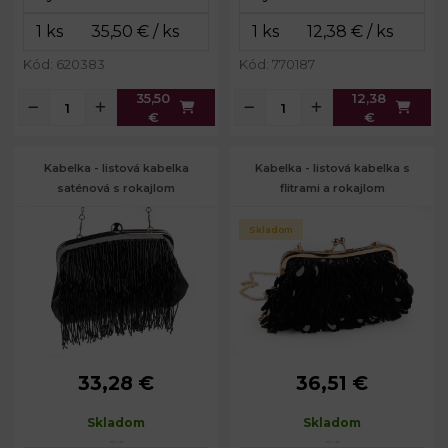
Farba kovu:
zlatá
(ŠxVxH):
cm
Kód: 620383
Kód: 770187
35,50
12,38
€
€
Kabelka - listová kabelka
Kabelka - listová kabelka s
saténová s rokajlom
flitrami a rokajlom
Skladom
33,28 €
36,51 €
Rozmery
23 x 17 x 5
Rozmery
25 x 15 x 6
(ŠxVxH):
cm
(ŠxVxH):
cm
Skladom
Skladom
Dĺžka
Dĺžka
117 cm
117 cm
retiazky:
retiazky: