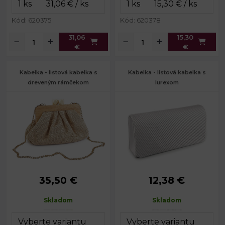
Kód: 620375
Kód: 620378
31,06
15,30
€
€
Kabelka - listová kabelka s
Kabelka - listová kabelka s
dreveným rámčekom
lurexom
35,50 €
12,38 €
Rozmery
28 x 18 x 10
Dĺžka
120 cm
(ŠxVxH):
cm
retiazky:
Skladom
Skladom
Dĺžka
Farba kovu:
strieborná
112 cm
retiazky:
Rozmery
24 x 10,5 x 6