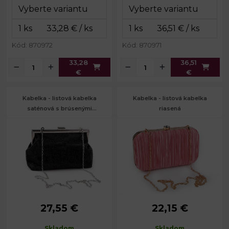
Dĺžka
38; 117 cm
retiazky:
Kód: 870972
Kód: 870971
33,28
36,51
€
€
Kabelka - listová kabelka
Kabelka - listová kabelka
saténová s brúsenými
riasená
kamienkami
27,55 €
22,15 €
Rozmery
24 x 15 x 9
Rozmery
20 x 11,5 x 5
(ŠxVxH):
cm
(ŠxVxH):
cm
Skladom
Skladom