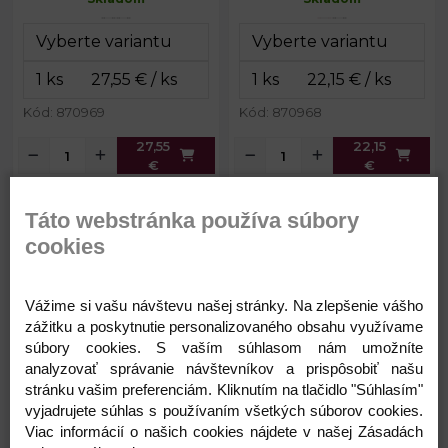
Dĺžka
Dĺžka
115 cm
117 cm
retiazky:
retiazky:
Farba kovu:
zlatá
Kód: 870969
Kód: 870968
27,55
22,15
€
€
Táto webstránka používa súbory
Kabelka - listová kabelka
Kabelka - listová kabelka
zrkadlový efekt
cookies
Vážime si vašu návštevu našej stránky. Na zlepšenie vášho
zážitku a poskytnutie personalizovaného obsahu využívame
súbory cookies. S vaším súhlasom nám umožníte
analyzovať správanie návštevníkov a prispôsobiť našu
stránku vašim preferenciám. Kliknutím na tlačidlo "Súhlasím"
vyjadrujete súhlas s používaním všetkých súborov cookies.
28,39 €
14,87 €
Viac informácií o našich cookies nájdete v našej Zásadách
Rozmery
18,5 x 11 x 4,5
Rozmery
24 x 12 x 6