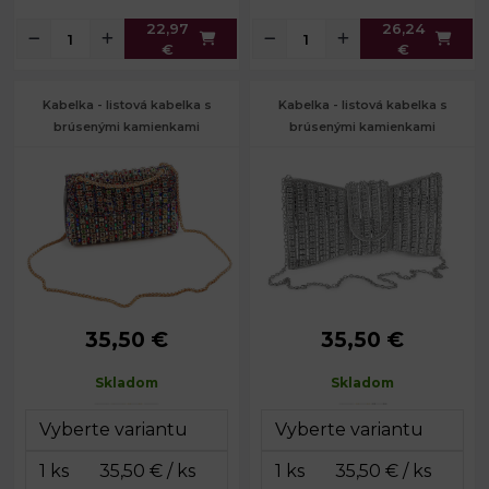
22,97
26,24
€
€
Kabelka - listová kabelka s
Kabelka - listová kabelka s
brúsenými kamienkami
brúsenými kamienkami
35,50 €
35,50 €
Rozmery
21 x 12,5 x 7
Rozmery
27 x 15 x 3,5
(ŠxVxH):
cm
(ŠxVxH):
cm
Skladom
Skladom
Dĺžka
Dĺžka
58; 102 cm
116 cm
retiazky:
retiazky: