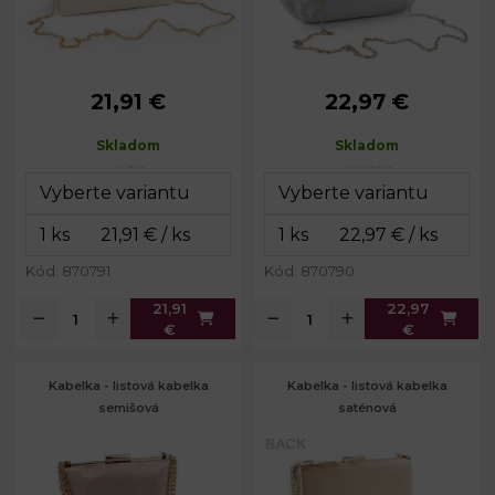
21,91 €
22,97 €
Rozmery
12 x 20 x 6
Rozmery
23 x 17 x 8
(ŠxVxH):
cm
(ŠxVxH):
cm
Skladom
Skladom
Dĺžka
Dĺžka
119 cm
115 cm
retiazky:
retiazky:
Farba kovu:
zlatá
Kód: 870791
Kód: 870790
21,91
22,97
€
€
Kabelka - listová kabelka
Kabelka - listová kabelka
semišová
saténová