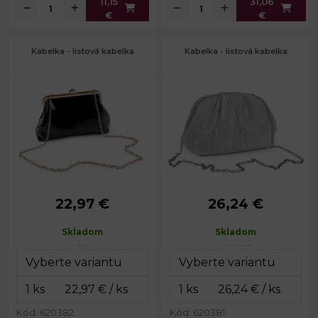
11,15
31,06
€
€
Kabelka - listová kabelka
Kabelka - listová kabelka
22,97 €
26,24 €
Rozmery
26 x 16 x 7
Rozmery
28 x 16 x 10
(ŠxVxH):
cm
(ŠxVxH):
cm
Skladom
Skladom
Dĺžka
Dĺžka
125 cm
125 cm
retiazky:
retiazky:
ružové
Farba kovu:
zlato
Kód: 620382
Kód: 620381