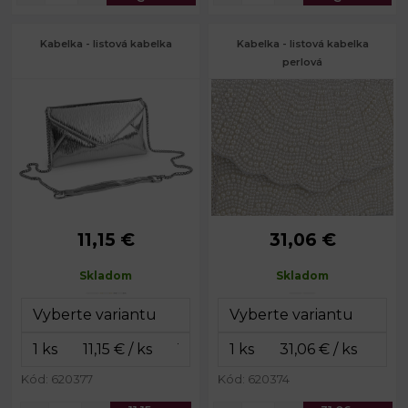
Kabelka - listová kabelka
Kabelka - listová kabelka
perlová
11,15 €
31,06 €
Rozmery
21 x 12 x 3
Rozmery
14 x 22 x 3
(ŠxVxH):
cm
(ŠxVxH):
cm
Skladom
Skladom
Dĺžka retiazky:
103 cm
Dĺžka
115 cm
popruha:
Kód: 620377
Kód: 620374