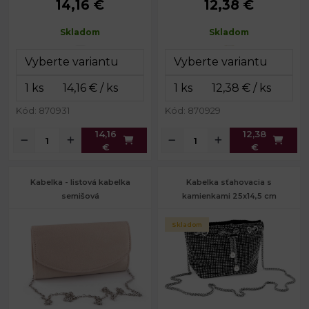
14,16 €
12,38 €
Rozmery
24 x 13 x 6
Rozmery
20 x 10,5 x 6
(ŠxVxH):
cm
(ŠxVxH):
cm
Skladom
Skladom
Dĺžka
Dĺžka
115 cm
115 cm
retiazky:
retiazky:
Farba kovu:
strieborná
Kód: 870931
Kód: 870929
14,16
12,38
€
€
Kabelka - listová kabelka
Kabelka sťahovacia s
semišová
kamienkami 25x14,5 cm
Skladom