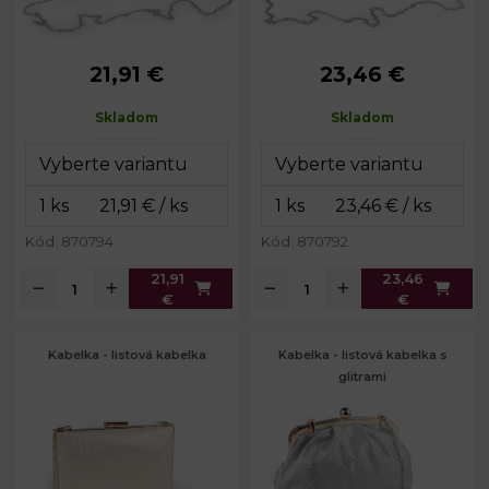
21,91 €
23,46 €
Rozmery
12 x 20 x 4,5
Rozmery
10 x 21 x 5
(ŠxVxH):
cm
(ŠxVxH):
cm
Skladom
Skladom
Dĺžka
Dĺžka
119 cm
119 cm
retiazky:
retiazky:
Kód: 870794
Kód: 870792
21,91
23,46
€
€
Kabelka - listová kabelka
Kabelka - listová kabelka s
glitrami