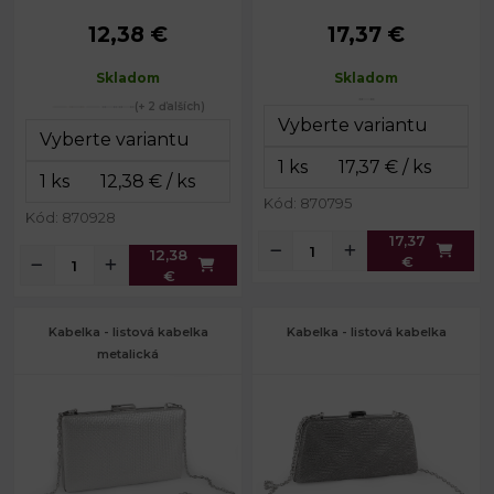
12,38 €
17,37 €
Rozmery
20 x 11 x 6
Rozmery
23 x 14 x 9
(ŠxVxH):
cm
(ŠxVxH):
cm
Skladom
Skladom
Dĺžka
Dĺžka
115 cm
110 cm
retiazky:
retiazky:
(+ 2 ďalších)
Farba kovu:
strieborná
Kód: 870795
Kód: 870928
17,37
12,38
€
€
Kabelka - listová kabelka
Kabelka - listová kabelka
metalická