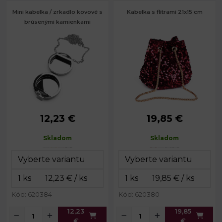
Mini kabelka / zrkadlo kovové s
Kabelka s flitrami 21x15 cm
brúsenými kamienkami
12,23 €
19,85 €
Rozmery
8,5 x 9,5 x 4
Rozmery
21 x 15 x 12
(ŠxVxH):
cm
(ŠxVxH):
cm
Skladom
Skladom
Dĺžka
Dĺžka
120 cm
44; 110 cm
retiazky:
retiazky:
Farba kovu:
zlatá
Kód: 620384
Kód: 620380
12,23
19,85
€
€