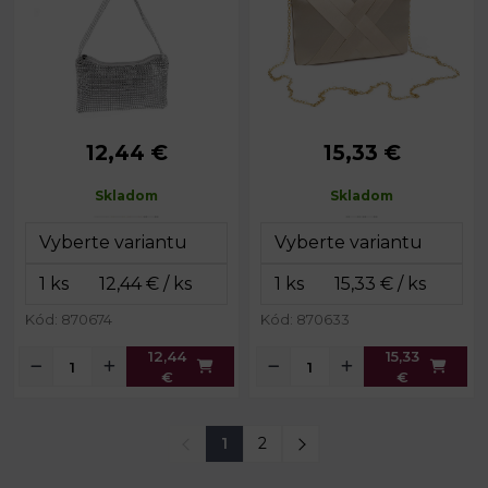
12,44 €
15,33 €
Rozmery
22 x 13 x 2
Rozmery
20 x 12 x 4
(ŠxVxH):
cm
(ŠxVxH):
cm
Skladom
Skladom
Dĺžka ucha:
39 cm
Dĺžka
117 cm
retiazky:
Kód: 870674
Kód: 870633
12,44
15,33
€
€
1
2