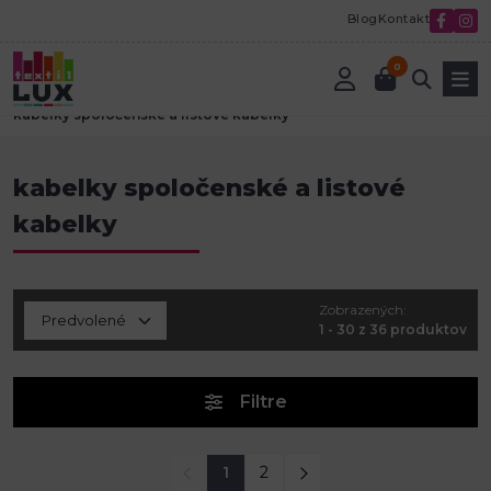
Blog
Kontakt
0
Úvod
Módne doplnky
Módne tašky, kabelky a batohy
kabelky spoločenské a listové kabelky
kabelky spoločenské a listové
kabelky
Zobrazených:
1 - 30 z 36 produktov
Filtre
1
2