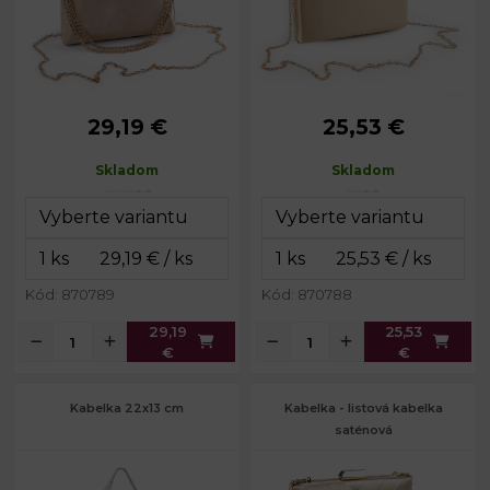
29,19 €
25,53 €
Rozmery
21 x 12 x 6
Rozmery
12 x 20 x 5
(ŠxVxH):
cm
(ŠxVxH):
cm
Skladom
Skladom
Dĺžka ucha:
38 cm
Dĺžka
119 cm
retiazky:
Dĺžka retiazky:
115 cm
Farba kovu:
zlatá
Kód: 870789
Kód: 870788
29,19
25,53
€
€
Kabelka 22x13 cm
Kabelka - listová kabelka
saténová