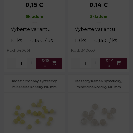
0,15 €
0,14 €
Priemer:
8 mm
Priemer:
8 mm
Prievlak:
1,2 mm
Prievlak:
1,2 mm
Skladom
Skladom
Kód: 340661
Kód: 340659
0,15
0,14
€
€
Jadeit citrónový syntetický,
Mesačný kameň syntetický,
minerálne korálky Ø6 mm
minerálne korálky Ø6 mm