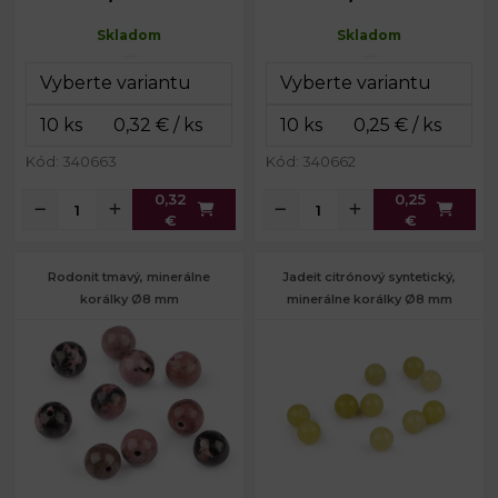
Prievlak:
1,1 mm
Prievlak:
1 mm
Skladom
Skladom
Kód: 340663
Kód: 340662
0,32
0,25
€
€
Rodonit tmavý, minerálne
Jadeit citrónový syntetický,
korálky Ø8 mm
minerálne korálky Ø8 mm