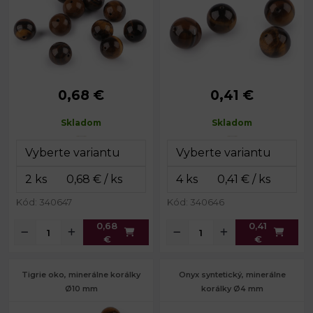
0,68 €
0,41 €
Priemer:
14 mm
Priemer:
12 mm
Prievlak:
1,4 mm
Prievlak:
1,2 mm
Skladom
Skladom
Kód: 340647
Kód: 340646
0,68
0,41
€
€
Tigrie oko, minerálne korálky
Onyx syntetický, minerálne
Ø10 mm
korálky Ø4 mm