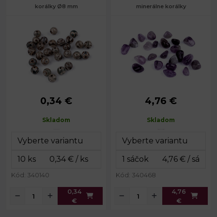
korálky Ø8 mm
minerálne korálky
0,34 €
4,76 €
Priemer:
8 mm
Rozmery:
cca 6 - 11 mm
Prievlak:
1 mm
Prievlak:
1 mm
Skladom
Skladom
Kód: 340140
Kód: 340468
0,34
4,76
€
€