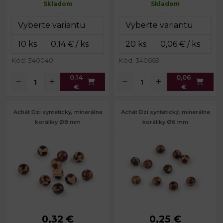
Skladom
Skladom
Kód: 340040
Kód: 340669
0,14
0,06
€
€
Achát Dzi syntetický, minerálne
Achát Dzi syntetický, minerálne
koráliky Ø8 mm
koráliky Ø6 mm
0,32 €
0,25 €
Priemer:
8 mm
Priemer:
6 mm