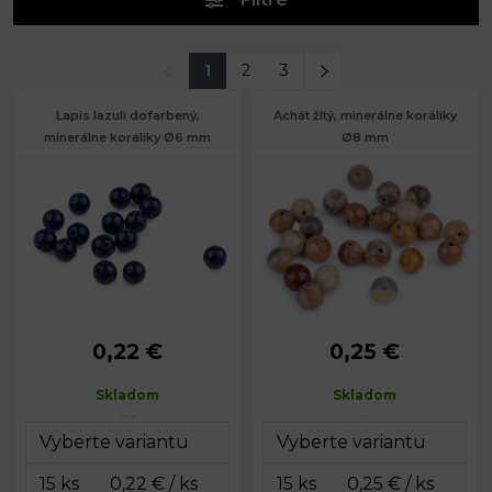
1
2
3
Lapis lazuli dofarbený,
Achát žltý, minerálne koráliky
minerálne koráliky Ø6 mm
Ø8 mm
0,22 €
0,25 €
Priemer:
6 mm
Priemer:
8 mm
Prievlak:
1 mm
Prievlak:
1,1 mm
Skladom
Skladom