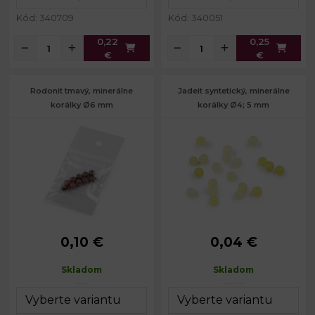
Kód: 340709
Kód: 340051
0,22
0,25
€
€
Rodonit tmavý, minerálne
Jadeit syntetický, minerálne
korálky Ø6 mm
korálky Ø4; 5 mm
0,10 €
0,04 €
Priemer:
6 mm
Priemer:
č. 1: 4 mm
Prievlak:
0,8 mm
Priemer:
č. 2: 5 mm
Skladom
Skladom
Prievlak:
0,8 mm