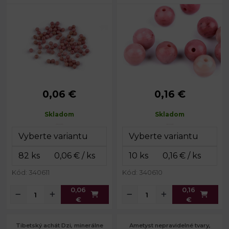
0,06 €
0,16 €
Priemer:
4 mm
Priemer:
6 mm
Prievlak:
0,8 mm
Prievlak:
1 mm
Skladom
Skladom
Kód: 340611
Kód: 340610
0,06
0,16
€
€
Tibetský achát Dzi, minerálne
Ametyst nepravidelné tvary,