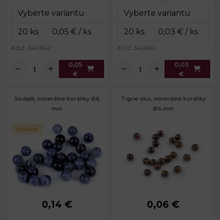
Kód: 340642
Kód: 340641
0,05
0,03
€
€
Sodalít, minerálne koráliky Ø6
Tigrie oko, minerálne koráliky
mm
Ø4 mm
Skladom
0,14 €
0,06 €
Priemer:
6 mm
Priemer:
4 mm
Prievlak:
1 mm
Prievlak:
1 mm