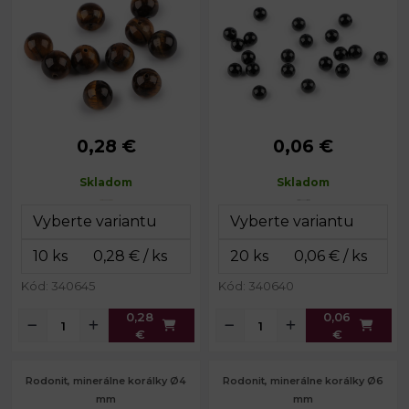
0,28 €
0,06 €
Priemer:
10 mm
Priemer:
4 mm
Prievlak:
1 mm
Prievlak:
0,8 mm
Skladom
Skladom
Kód: 340645
Kód: 340640
0,28
0,06
€
€
Rodonit, minerálne korálky Ø4
Rodonit, minerálne korálky Ø6
mm
mm