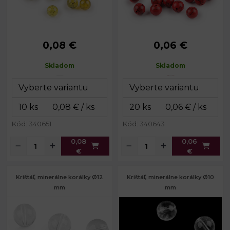
0,08 €
0,06 €
Priemer:
6 mm
Priemer:
8 mm
Prievlak:
1 mm
Prievlak:
1,2 mm
Skladom
Skladom
Kód: 340651
Kód: 340643
0,08
0,06
€
€
Krištáľ, minerálne korálky Ø12
Krištáľ, minerálne korálky Ø10
mm
mm