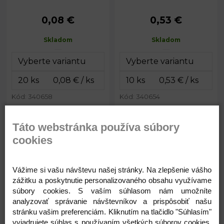
0,08 €
0,53 €
Priemer:
6 mm
Priemer:
6 mm
Prievlak:
1 mm
Prievlak:
1 mm
Skladom
Skladom
Kód: 340658
Kód: 340654
0,08
0,53
€
€
Táto webstránka používa súbory
cookies
Mesačný kameň syntetický,
Achát syntetický, minerálne
minerálne korálky Ø4 mm
korálky Ø8 mm
Vážime si vašu návštevu našej stránky. Na zlepšenie vášho
zážitku a poskytnutie personalizovaného obsahu využívame
súbory cookies. S vaším súhlasom nám umožníte
analyzovať správanie návštevníkov a prispôsobiť našu
stránku vašim preferenciám. Kliknutím na tlačidlo "Súhlasím"
vyjadrujete súhlas s používaním všetkých súborov cookies.