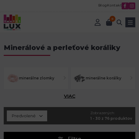
Blog
Kontakt
0
Úvod
Korálky a komponenty
Minerálové a perleťové koráliky
Minerálové a perleťové koráliky
minerálne zlomky
minerálne korálky
VIAC
Zobrazených:
1 - 30 z 76 produktov
Filtre