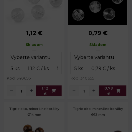
1,12 €
0,79 €
Priemer:
12 mm
Priemer:
10 mm
Prievlak:
1,4 mm
Prievlak:
1,2 mm
Skladom
Skladom
Kód: 340656
Kód: 340655
1,12
0,79
€
€
Tigrie oko, minerálne korálky
Tigrie oko, minerálne korálky
Ø14 mm
Ø12 mm