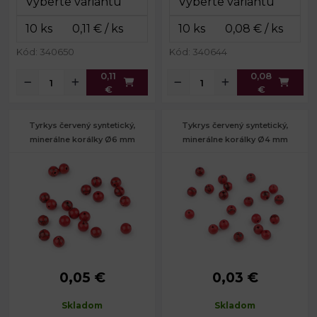
Kód: 340650
Kód: 340644
0,11
0,08
€
€
Tyrkys červený syntetický,
Tykrys červený syntetický,
minerálne korálky Ø6 mm
minerálne korálky Ø4 mm
0,05 €
0,03 €
Priemer:
6 mm
Priemer:
4 mm
Prievlak:
1,2 mm
Prievlak:
1 mm
Skladom
Skladom