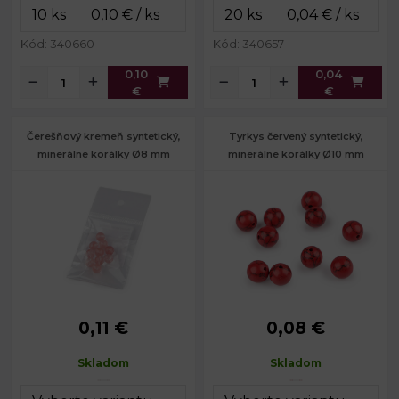
Kód: 340660
Kód: 340657
0,10
0,04
€
€
Čerešňový kremeň syntetický,
Tyrkys červený syntetický,
minerálne korálky Ø8 mm
minerálne korálky Ø10 mm
0,11 €
0,08 €
Priemer:
8 mm
Priemer:
10 mm
Prievlak:
1,2 mm
Prievlak:
1,4 mm
Skladom
Skladom