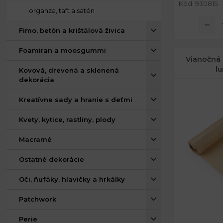
Kód: 930815
organza, taft a satén
Fimo, betón a krištálová živica
Foamiran a moosgummi
Vianočná 
l
Kovová, drevená a sklenená
dekorácia
Kreatívne sady a hranie s deťmi
Kvety, kytice, rastliny, plody
Macramé
Ostatné dekorácie
Oči, ňufáky, hlavičky a hrkálky
Patchwork
Šírka:
Perie