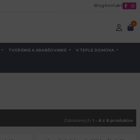
Blog
Kontakt
0
A
TVORENIE A ARANŽOVANIE
V TEPLE DOMOVA
Zobrazených:
1 - 8 z 8 produktov