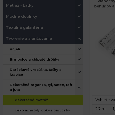
Vianočný
Metráž - Látky
behúňov a d
Módne doplnky
Textilná galantéria
Tvorenie a aranžovanie
Anjeli
Brmbolce a chlpaté drôtiky
Darčekové vrecúška, tašky a
krabice
Šírka:
Dekoračná organza, tyl, satén, taft
a juta
dekoračná metráž
dekoračné tyly, čipky a pavučinky