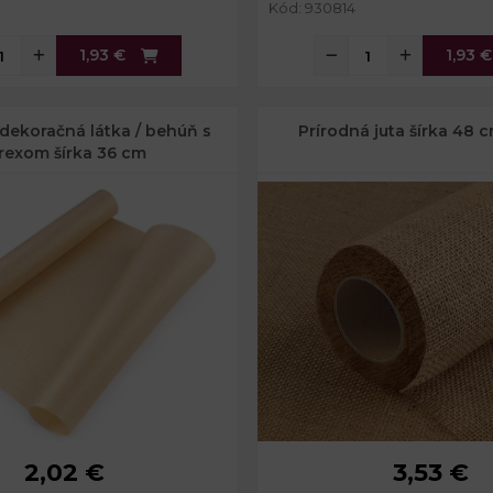
Kód: 930814
1,93 €
1,93 €
dekoračná látka / behúň s
Prírodná juta šírka 48 
urexom šírka 36 cm
2,02 €
3,53 €
36 cm
Šírka:
48 cm