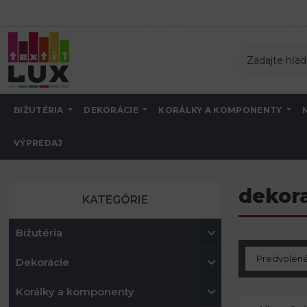
BIŽUTÉRIA
DEKORÁCIE
KORÁLKY A KOMPONENTY
VÝPREDAJ
Úvod
Tvorenie a aranžovanie
Dekoračná organza, tyl, satén, taft a jut
dekor
KATEGÓRIE
Bižutéria
Dekorácie
Korálky a komponenty