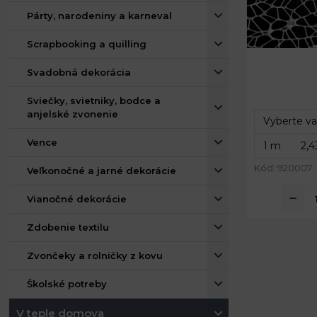
Párty, narodeniny a karneval
Scrapbooking a quilling
Gramáž:
Svadobná dekorácia
Šírka:
Sviečky, svietniky, bodce a
anjelské zvonenie
Vence
Kód: 920007
Veľkonočné a jarné dekorácie
Vianočné dekorácie
Zdobenie textilu
Zvončeky a rolničky z kovu
Školské potreby
V teple domova