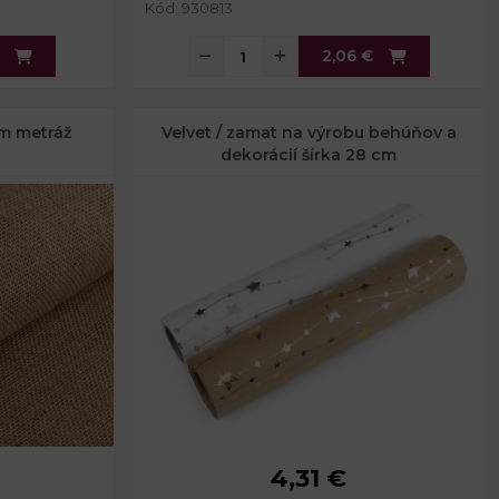
Kód: 930813
2,06 €
cm metráž
Velvet / zamat na výrobu behúňov a
dekorácií šírka 28 cm
4,31 €
Šírka:
28 cm