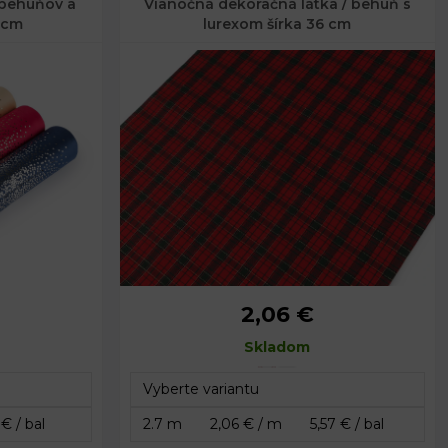
 behúňov a
Vianočná dekoračná látka / behúň s
8 cm
lurexom šírka 36 cm
2,06 €
Šírka:
36 cm
Skladom