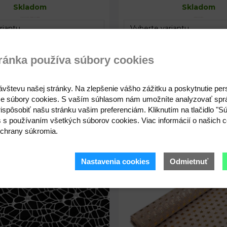
Skladom
Návin:
Skladom
5 m
Hustota:
5 očiek / 1
ránka používa súbory cookies
Kód: 380442
2,02 €
3,53 
ávštevu našej stránky. Na zlepšenie vášho zážitku a poskytnutie pe
e súbory cookies. S vaším súhlasom nám umožníte analyzovať spr
ispôsobiť našu stránku vašim preferenciám. Kliknutím na tlačidlo "S
ačná metráž pavučina
Vianočná imitácia juty š
s s používaním všetkých súborov cookies. Viac informácií o našich c
hviezdy
chrany súkromia.
Skladom
Nastavenia cookies
Odmietnuť