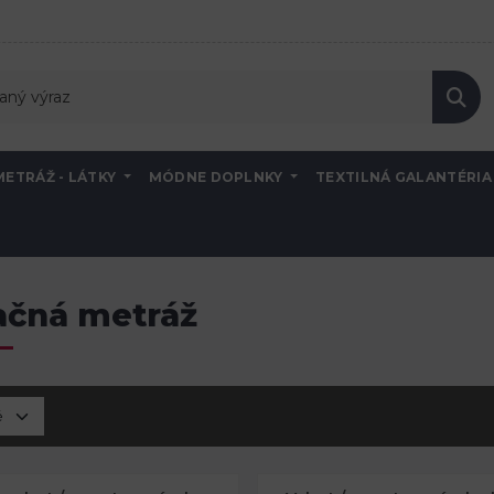
METRÁŽ - LÁTKY
MÓDNE DOPLNKY
TEXTILNÁ GALANTÉRI
a
dekoračná metráž
ačná metráž