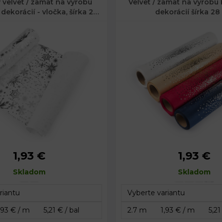
 velvet / zamat na výrobu
Velvet / zamat na výrobu
ekorácií - vločka, šírka 28
dekorácií šírka 2
cm
1,93 €
1,93 €
28 cm
Šírka:
28 cm
Skladom
Skladom