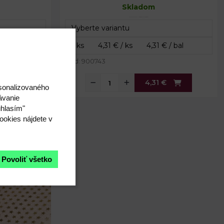
Návin:
Skladom
2,7 m
cm
Kód: 900743
€
4,31 €
rsonalizovaného
ávanie
úhlasím"
írka 48 cm
ookies nájdete v
Povoliť všetko