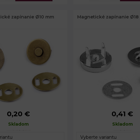
ické zapínanie Ø10 mm
Magnetické zapínanie Ø18
0,20 €
0,41 €
10 mm
Priemer:
bka:
Skladom
2,6 mm
Celková hrúbka:
Skladom