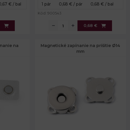
Celková hrúbka:
4,2 - 4,5 mm
Kód: 900543
0,68 €
nanie na
Magnetické zapínanie na prišitie Ø14
mm