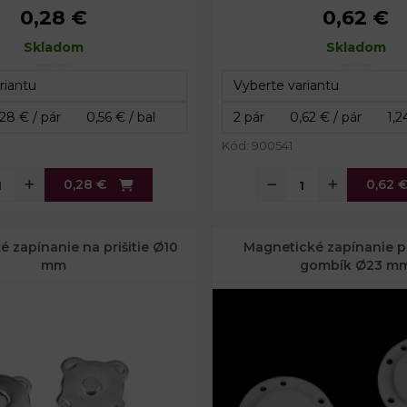
0,28 €
0,62 €
8 mm
Priemer:
12
ie:
Skladom
25 x 25 mm
Rozmery fólie:
Skladom
25 
e:
24 mm
Priemer fólie:
25
bka:
4,4 mm
Celková hrúbka:
3,
Kód: 900541
0,28 €
0,62 
 zapínanie na prišitie Ø10
Magnetické zapínanie pr
mm
gombík Ø23 m