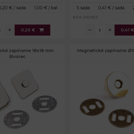
Kód: 060993
0,20 €
0,41 
cké zapínanie 18x18 mm
Magnetické zapínanie Ø1
štvorec