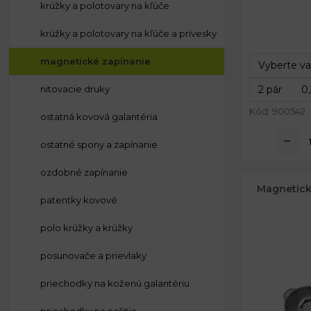
krúžky a polotovary na kľúče
Priemer:
krúžky a polotovary na kľúče a prívesky
Rozmery fól
Priemer fóli
magnetické zapínanie
Celková hrú
nitovacie druky
Kód: 900542
ostatná kovová galantéria
ostatné spony a zapínanie
ozdobné zapínanie
Magnetické
patentky kovové
polo krúžky a krúžky
posunovače a prievlaky
priechodky na koženú galantériu