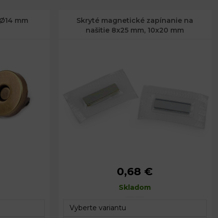
 Ø14 mm
Skryté magnetické zapínanie na
našitie 8x25 mm, 10x20 mm
0,68 €
14 mm
Rozmery:
č. 1: 10 x 20 mm
4 mm
Rozmery fólie:
Skladom
č. 1: 25 x 37 mm
Rozmery:
č. 2: 8 x 25 mm
Rozmery fólie:
č. 2: 25 x 45 mm