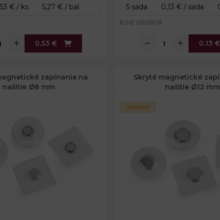
Kód: 060808
0,53 €
0,13 €
magnetické zapínanie na
Skryté magnetické zapí
našitie Ø8 mm
našitie Ø12 mm
Skladom