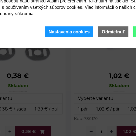
ispôsobiť našu stránku vašim preferenciám. Kliknutím na tlačidlo "S
Skladom
s s používaním všetkých súborov cookies. Viac informácií o našich c
chrany súkromia.
Nastavenia cookies
Odmietnuť
0,38 €
1,02 €
14 mm
Priemer:
19 
bka:
Skladom
2,5 mm
Rozmery fólie:
Skladom
34 
Priemer fólie:
30
Celková hrúbka:
4,8
Kód: 780170
0,38 €
1,02 €