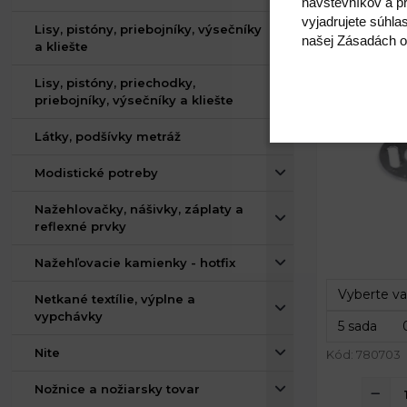
návštevníkov a pr
vyjadrujete súhla
Lisy, pistóny, priebojníky, výsečníky
našej Zásadách o
a kliešte
Lisy, pistóny, priechodky,
priebojníky, výsečníky a kliešte
Látky, podšívky metráž
Modistické potreby
Nažehlovačky, nášivky, záplaty a
reflexné prvky
Priemer:
Celková hrú
Nažehľovacie kamienky - hotfix
Netkané textílie, výplne a
vypchávky
Nite
Kód: 780703
Nožnice a nožiarsky tovar