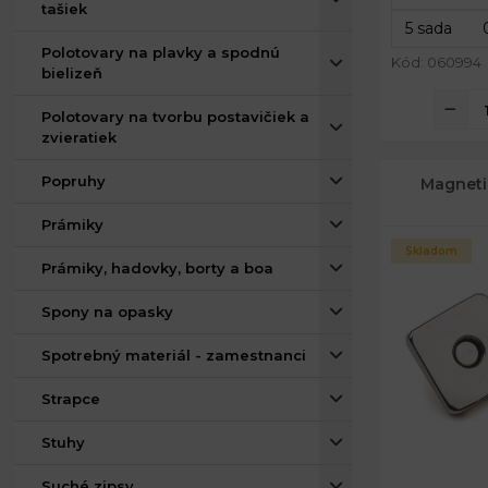
tašiek
Polotovary na plavky a spodnú
Kód: 060994
bielizeň
Polotovary na tvorbu postavičiek a
zvieratiek
Popruhy
Magneti
Prámiky
Skladom
Prámiky, hadovky, borty a boa
Spony na opasky
Spotrebný materiál - zamestnanci
Strapce
Stuhy
Suché zipsy