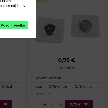
úhlasím"
Skladom
ookies nájdete v
Povoliť všetko
0,75 €
mm
Priemer:
15 mm
x 34 mm
Rozmery fólie:
Skladom
31 x 31 mm
 mm
Priemer fólie:
28 mm
 mm
Celková hrúbka:
4,6 mm
Kód: 780169
0,75 €