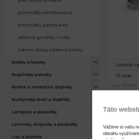
priechodky na našitie
priechodky nehrdzavejúce
priechodky, pistóny a lisy
stláčacie gombíky / cvoky
Priemer:
trakové závesy a trakové pracky
Celková hrú
Košíky a kazety
Krajčírske potreby
Kód: 630508
Krstné a smútočné doplnky
Kuchynský textil a doplnky
Táto webst
Lampasy a paspulky
Magnetick
Lemovky, krojovky a paspulky
Vážime si vašu n
obsahu využívam
Lisy a pistony