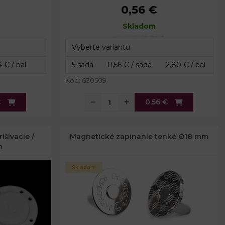
0,56 €
 mm
Priemer:
14 mm
x 25 mm
Celková hrúbka:
Skladom
4 mm
 mm
9 mm
Kód: 630509
€
0,56 €
išívacie /
Magnetické zapínanie tenké Ø18 mm
m
Skladom