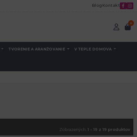
Blog
Kontakt
0
A
TVORENIE A ARANŽOVANIE
V TEPLE DOMOVA
Zobrazených:
1 - 19 z 19 produktov