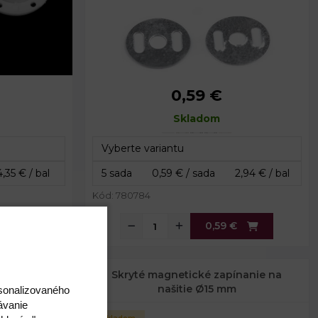
0,59 €
mm
Priemer:
18 mm
Celková hrúbka:
Skladom
2,5 mm
Kód: 780784
0,59 €
nanie na
Skryté magnetické zapínanie na
našitie Ø15 mm
rsonalizovaného
ávanie