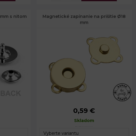
 mm s nitom
Magnetické zapínanie na prišitie Ø18
mm
0,59 €
18 mm
Priemer:
18 mm
4,3 mm
Celková hrúbka:
Skladom
5 mm