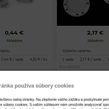
0,44 €
2,17 €
10 mm
Priemer:
23 
bka:
Skladom
3 mm
Skladom
Kód: 840209
0,44 €
2,17 €
ránka používa súbory cookies
é zapínanie tenké Ø14 mm
Skryté magnetické zapí
našitie Ø19 mm
ávštevu našej stránky. Na zlepšenie vášho zážitku a poskytnutie pe
e súbory cookies. S vaším súhlasom nám umožníte analyzovať spr