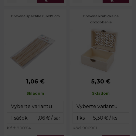
€
€
Drevené špachtle 0,6x19 cm
Drevená krabička na
dozdobenie
1,06 €
5,30 €
Rozmery:
č. 1: 0,6 x 18 cm
Rozmery:
10 x 14 cm
Rozmery:
č. 2: 0,6 x 19 cm
Výška:
7 cm
Skladom
Skladom
Hrúbka:
cca 0,14 cm
Balenie:
č. 1: 47 ks
Balenie:
č. 2: 30 ks
Kód: 900914
Kód: 900901