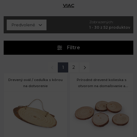
VIAC
Zobrazených:
1 - 30 z 52 produktov
Filtre
1
2
Drevený ovál / ceduľka s kôrou
Prírodné drevené kolieska s
na dotvorenie
otvorom na domaľovanie a
dotvorenie