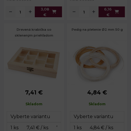
3,08
6,16
€
€
Drevená krabička so
Pedig na pletenie Ø2 mm 50 g
skleneným priehľadom
7,41 €
4,84 €
Rozmery:
15 x 20,5 cm
Priemer:
2 mm
Výška:
3,2 cm
Skladom
Skladom