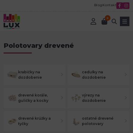
Blog
Kontakt
0
Úvod
Tvorenie a aranžovanie
Polotovary drevené
Polotovary drevené
krabičky na
ceduľky na
dozdobenie
dozdobenie
drevené korále,
výrezy na
guličky a kocky
dozdobenie
drevené krúžky a
ostatné drevené
tyčky
polotovary