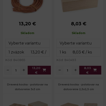
13,20 €
8,03 €
Priemer:
cca 1,5 mm
Rozmery:
12 x 24 cm
Dĺžka:
cca 170 cm
Výška:
8 cm
Skladom
Skladom
Zväzok:
cca 75 ks
Kód: 840865
Kód: 840493
13,20
8,03
€
€
Drevená kocka - polotovar na
Drevená kocka - polotovar na
dotvorenie 3x3 cm
dotvorenie 2,5x2,5 cm