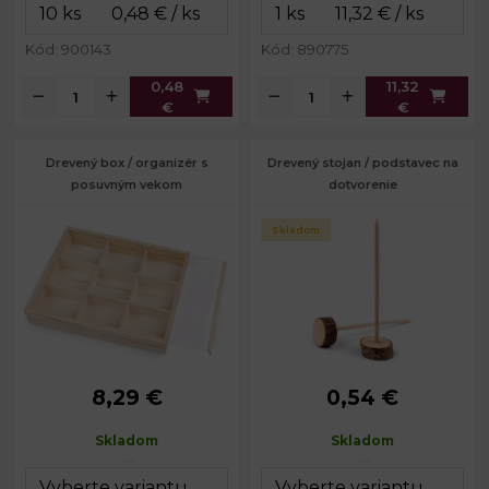
Kód: 900143
Kód: 890775
0,48
11,32
€
€
Drevený box / organizér s
Drevený stojan / podstavec na
posuvným vekom
dotvorenie
Skladom
8,29 €
0,54 €
Rozmery:
17,5 x 22 cm
Priemer:
5 mm
Výška:
3,7 cm
Priemer
cca 3,3 - 4
Skladom
Skladom
kruhu:
cm
Výška:
16 cm