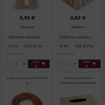
0,93 €
0,62 €
Priemer:
2,9 cm
Priemer:
2,6 cm
Výška:
9 cm
Výška:
7,6 cm
Skladom
Skladom
Kód: 930403
Kód: 900142
0,93
0,62
€
€
Pedig na pletenie Ø1,5 mm 100
Drevený zásobník na
g
vreckovky na dozdobenie