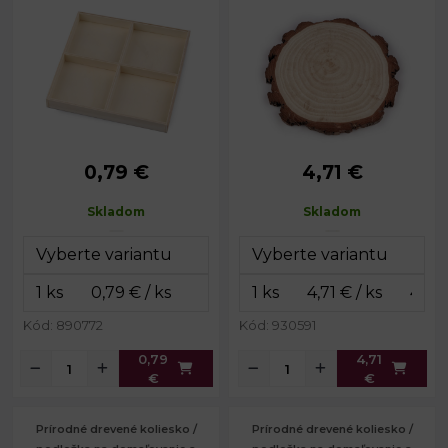
0,79 €
4,71 €
Rozmery:
13 x 13 cm
Priemer:
cca 21 cm
Výška:
1,5 cm
Hrúbka:
cca 1,5 cm
Skladom
Skladom
Kód: 890772
Kód: 930591
0,79
4,71
€
€
Prírodné drevené koliesko /
Prírodné drevené koliesko /