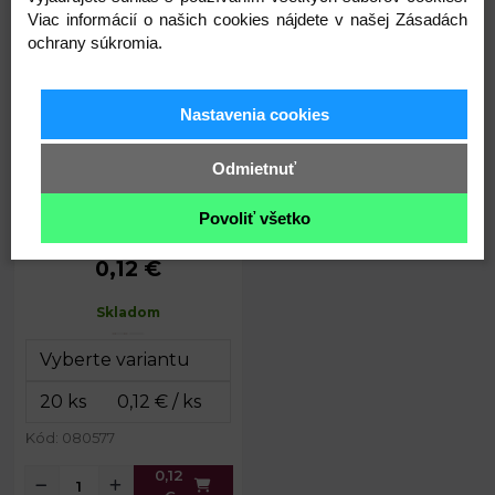
Viac informácií o našich cookies nájdete v našej Zásadách
Plastové oči na nalepenie
ochrany súkromia.
12x17mm
Nastavenia cookies
Odmietnuť
Povoliť všetko
0,12 €
Rozmery:
12 x 17 mm
Hrúbka:
6 mm
Skladom
Kód: 080577
0,12