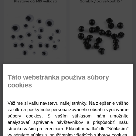
Plastové oči MIX veľkostí
Gombík / oči veľkosť 15 "
1,18 €
0,03 €
č. 1: 5; 10,3; 15,3
Priemer:
9 mm
Priemer:
mm
Táto webstránka používa súbory
Skladom
Skladom
č. 2: 15,3; 27,5; 39
Priemer:
cookies
mm
Vážime si vašu návštevu našej stránky. Na zlepšenie vášho
zážitku a poskytnutie personalizovaného obsahu využívame
Kód: 780779
Kód: 120433
súbory cookies. S vaším súhlasom nám umožníte
analyzovať správanie návštevníkov a prispôsobiť našu
1,18
0,03
stránku vašim preferenciám. Kliknutím na tlačidlo "Súhlasím"
€
€
vyjadrujete súhlas s používaním všetkých súborov cookies.