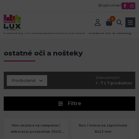
Blog
Kontakt
0
Úvod
Textilná galantéria
Polotovary na tvorbu postavičiek a zvieratiek
ostatné oči a nošteky
ostatné oči a nošteky
Zobrazených:
1 - 7 z 7 produktov
Filtre
Mini okuliare na nalepenie /
Nos / mrkva na zapichnutie
dekoráciu postavičiek 30x12
8x23 mm
mm