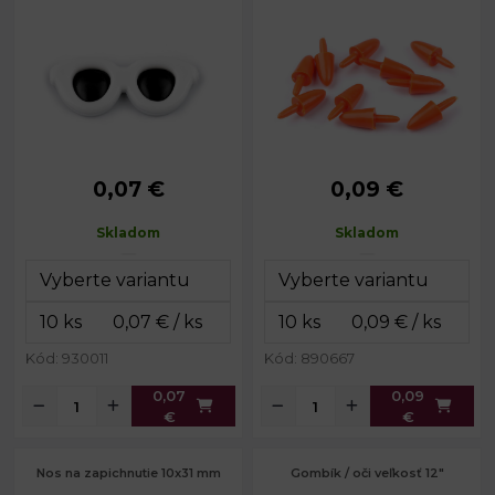
0,07 €
0,09 €
Rozmery:
30 x 12 mm
Priemer:
8 mm
Hrúbka:
3 mm
Dĺžka:
14 mm
Skladom
Skladom
Celková dĺžka:
23 mm
Kód: 930011
Kód: 890667
0,07
0,09
€
€
Nos na zapichnutie 10x31 mm
Gombík / oči veľkosť 12"