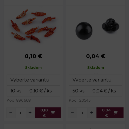
0,10 €
0,04 €
Priemer:
10 mm
Priemer:
7 mm
Dĺžka:
20 mm
Skladom
Skladom
Celková dĺžka:
31 mm
Kód: 890668
Kód: 120545
0,10
0,04
€
€