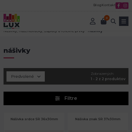
Blog
Kontakt
0
Úvod
Textilná galantéria
Nášivky, nažehlovačky, záplaty a reflexné prvky
nášivky
nášivky
Zobrazených:
1 - 2 z 2 produktov
Filtre
Nášivka srdce SR 36x30mm
Nášivka znak SR 37x30mm