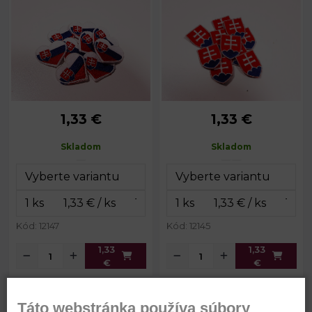
1,33 €
1,33 €
Skladom
Skladom
Kód: 12147
Kód: 12145
1,33
1,33
€
€
Táto webstránka používa súbory