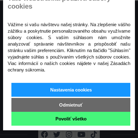
cookies
Vážime si vašu návštevu našej stránky. Na zlepšenie vášho
zážitku a poskytnutie personalizovaného obsahu využívame
súbory cookies. S vaším súhlasom nám umožníte
analyzovať správanie návštevníkov a prispôsobiť našu
stránku vašim preferenciám. Kliknutím na tlačidlo "Súhlasím"
vyjadrujete súhlas s používaním všetkých súborov cookies.
Prihláste sa na odber noviniek
Viac informácií o našich cookies nájdete v našej Zásadách
ochrany súkromia.
Buďte prvý, kto to vie. Zaregistrujte sa na odber
noviniek ešte dnes
Nastavenia cookies
Odoberať
Odmietnuť
Povoliť všetko