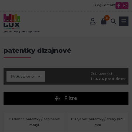
Blog
Kontakt
0
Úvod
Textilná galantéria
Gombíky a zapínanie
patentky dizajnové
patentky dizajnové
Zobrazených:
1 - 4 z 4 produktov
Filtre
Ozdobné patentky / zapínanie
Dízajnové patentky / druky Ø20
motýľ
mm