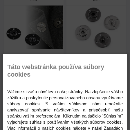
mm
mm
0,72 €
1,02 €
Priemer:
21 mm
Priemer:
25 mm
Hmotnosť:
9 g
Táto webstránka používa súbory
Skladom
Skladom
cookies
Vážime si vašu návštevu našej stránky. Na zlepšenie vášho
zážitku a poskytnutie personalizovaného obsahu využívame
Kód: 780836
Kód: 740446
súbory cookies. S vaším súhlasom nám umožníte
analyzovať správanie návštevníkov a prispôsobiť našu
0,72
1,02
stránku vašim preferenciám. Kliknutím na tlačidlo "Súhlasím"
€
€
vyjadrujete súhlas s používaním všetkých súborov cookies.
Viac informácií o našich cookies nájdete v našej Zásadách