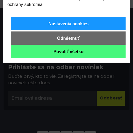
ochrany súkromia.
Nastavenia cookies
Odmietnuť
Povoliť všetko
Prihláste sa na odber noviniek
Buďte prvý, kto to vie. Zaregistrujte sa na odber
noviniek ešte dnes
Odoberať