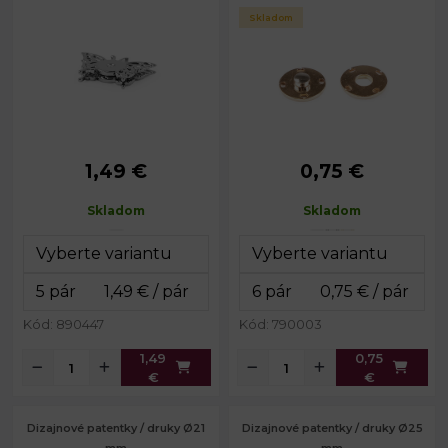
Skladom
1,49 €
0,75 €
Rozmery:
20 x 32 mm
Priemer:
20 mm
Hmotnosť:
7 g
Skladom
Skladom
Kód: 890447
Kód: 790003
1,49
0,75
€
€
Dizajnové patentky / druky Ø21
Dizajnové patentky / druky Ø25