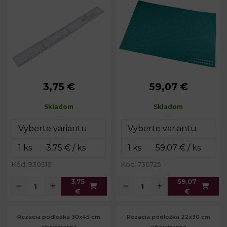
3,75 €
59,07 €
Šírka:
5 cm
Šírka:
60 cm
Dĺžka:
50 cm
Dĺžka:
90 cm
Skladom
Skladom
Hrúbka:
3,4 mm
Kód: 930316
Kód: 730725
3,75
59,07
€
€
Rezacia podložka 30x45 cm
Rezacia podložka 22x30 cm