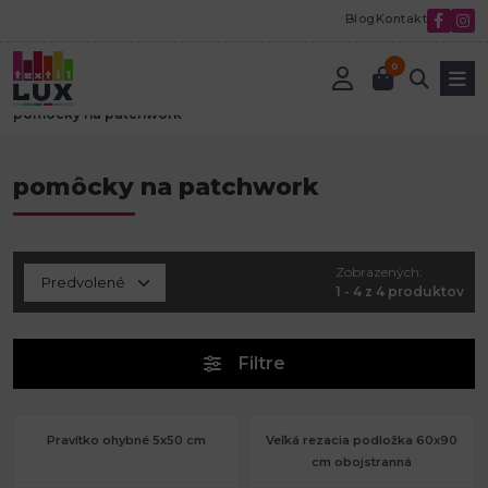
Blog
Kontakt
0
Úvod
Tvorenie a aranžovanie
Patchwork
pomôcky na patchwork
pomôcky na patchwork
Zobrazených:
1 - 4 z 4 produktov
Filtre
Pravítko ohybné 5x50 cm
Veľká rezacia podložka 60x90
cm obojstranná