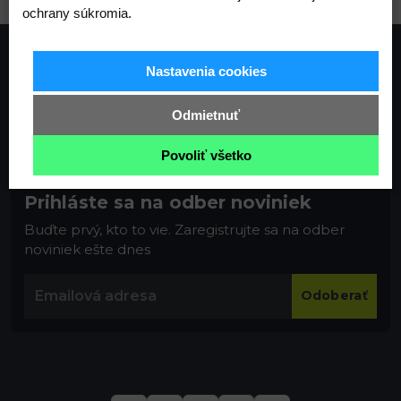
ochrany súkromia.
Nastavenia cookies
Odmietnuť
Povoliť všetko
Prihláste sa na odber noviniek
Buďte prvý, kto to vie. Zaregistrujte sa na odber
noviniek ešte dnes
Odoberať