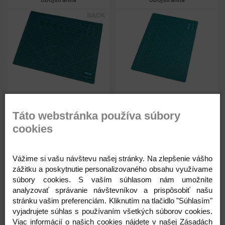
obojstranná
obojstranná
17,76 €
8,40 €
Rozmery:
30 x 45 cm
Rozmery:
22 x 30 cm
Hrúbka:
3 mm
Hrúbka:
3 mm
Táto webstránka používa súbory
Skladom
Skladom
cookies
Vážime si vašu návštevu našej stránky. Na zlepšenie vášho
zážitku a poskytnutie personalizovaného obsahu využívame
Kód: 080914
Kód: 080766
súbory cookies. S vaším súhlasom nám umožníte
analyzovať správanie návštevníkov a prispôsobiť našu
17,76
8,40
stránku vašim preferenciám. Kliknutím na tlačidlo "Súhlasím"
€
€
vyjadrujete súhlas s používaním všetkých súborov cookies.
Viac informácií o našich cookies nájdete v našej Zásadách