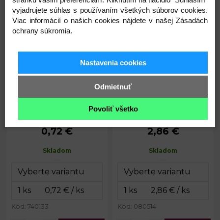
€
€
vyjadrujete súhlas s používaním všetkých súborov cookies.
Viac informácií o našich cookies nájdete v našej Zásadách
Snehuliak 6,7x11,5 cm
Kužel 13x39 cm polystyrén
ochrany súkromia.
polystyrén
Nastavenia cookies
Odmietnuť
Povoliť všetko
0,72 €
2,86 €
Priemer:
5,3; 6,7 cm
Priemer:
13 cm
Výška:
11,5 cm
Výška:
39 cm
Skladom
Skladom
Kód: 740133
Kód: 080514