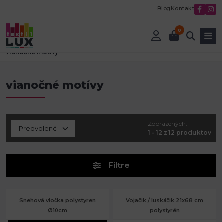
Blog
Kontakt
0
Úvod
Tvorenie a aranžovanie
Polystyrénové polotovary
vianočné motívy
vianočné motívy
Zobrazených:
1 - 12 z 12 produktov
Filtre
Snehová vločka polystyren
Vojačik / luskáčik 21x68 cm
Ø10cm
polystyrén