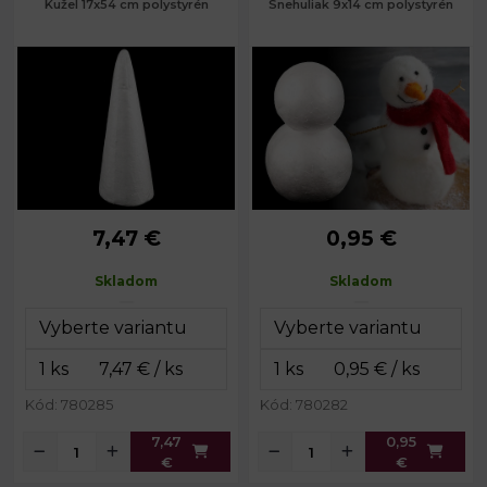
Kužel 17x54 cm polystyrén
Snehuliak 9x14 cm polystyrén
7,47 €
0,95 €
Priemer:
17 cm
Priemer:
9 cm
Výška:
54 cm
Výška:
14 cm
Skladom
Skladom
Kód: 780285
Kód: 780282
7,47
0,95
€
€