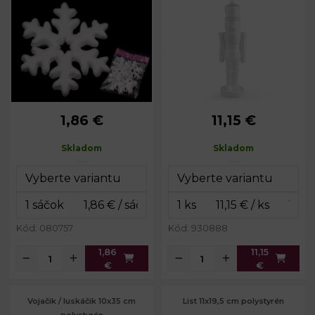
1,86 €
11,15 €
Priemer vločky:
10 cm
Šírka:
21 cm
Balenie:
5 ks
Výška:
68 cm
Skladom
Skladom
Kód: 080757
Kód: 930888
1,86
11,15
€
€
Vojačik / luskáčik 10x35 cm
List 11x19,5 cm polystyrén