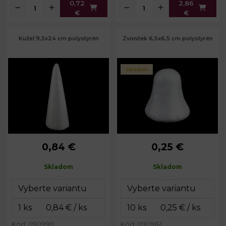
0,72
2,86
€
€
Kužeľ 9,5x24 cm polystyrén
Zvonček 6,5x6,5 cm polystyrén
Skladom
0,84 €
0,25 €
Priemer:
9,5 cm
Priemer:
6,5 cm
Výška:
24 cm
Výška:
6,5 cm
Skladom
Skladom
Kód: 090990
Kód: 090962