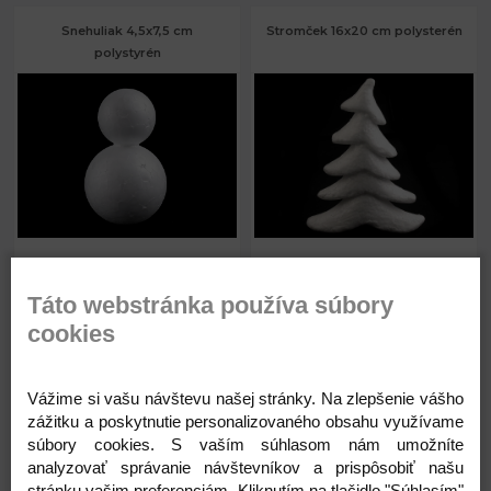
Snehuliak 4,5x7,5 cm
Stromček 16x20 cm polysterén
polystyrén
0,25 €
0,81 €
Priemer:
4,5 cm
Šírka:
16 cm
Výška:
7,5 cm
Výška:
20 cm
Táto webstránka používa súbory
Skladom
Skladom
cookies
Vážime si vašu návštevu našej stránky. Na zlepšenie vášho
zážitku a poskytnutie personalizovaného obsahu využívame
Kód: 780132
Kód: 750355
súbory cookies. S vaším súhlasom nám umožníte
analyzovať správanie návštevníkov a prispôsobiť našu
0,25
0,81
stránku vašim preferenciám. Kliknutím na tlačidlo "Súhlasím"