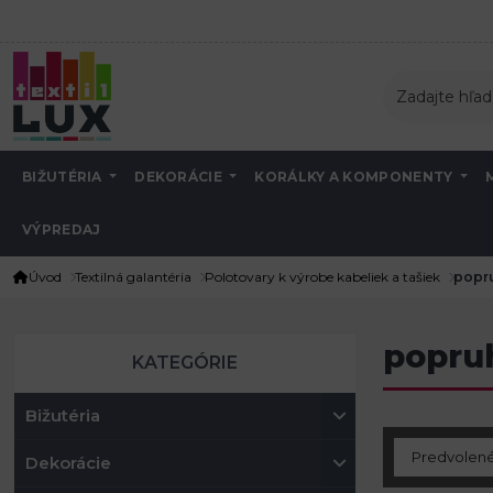
BIŽUTÉRIA
DEKORÁCIE
KORÁLKY A KOMPONENTY
VÝPREDAJ
Úvod
Textilná galantéria
Polotovary k výrobe kabeliek a tašiek
popru
popru
KATEGÓRIE
Bižutéria
Dekorácie