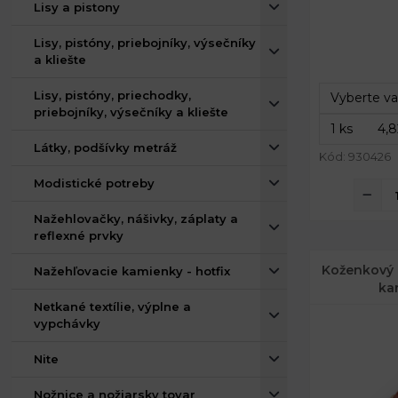
Lisy a pistony
Šírka:
Lisy, pistóny, priebojníky, výsečníky
a kliešte
Dĺžka:
Lisy, pistóny, priechodky,
priebojníky, výsečníky a kliešte
Látky, podšívky metráž
Kód: 930426
Modistické potreby
Nažehlovačky, nášivky, záplaty a
reflexné prvky
Koženkový p
Nažehľovacie kamienky - hotfix
ka
Netkané textílie, výplne a
vypchávky
Nite
Nožnice a nožiarsky tovar