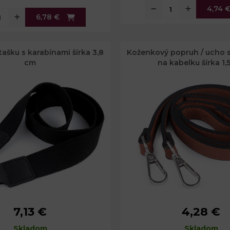
4,74 
6,78 €
ašku s karabínami šírka 3,8
Koženkový popruh / ucho 
cm
na kabelku šírka 1,
7,13 €
4,28 €
3,8 cm
Šírka:
1,5 cm
Skladom
113 cm
Dĺžka:
Skladom
113 - 123 cm