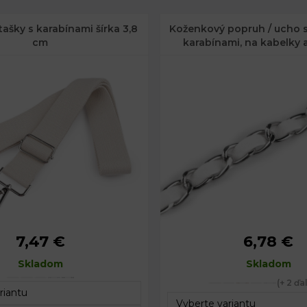
ašky s karabínami šírka 3,8
Koženkový popruh / ucho s
cm
karabínami, na kabelky 
telefóny šírka 2 
7,47 €
6,78 €
3,8 cm
Šírka:
2 cm
Skladom
79 - 142 cm
Dĺžka:
Skladom
112 cm
(+ 2 ďa