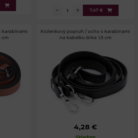
€
7,47 €
s karabínami
Koženkový popruh / ucho s karabínami
5 cm
na kabelku šírka 1,5 cm
4,28 €
Šírka:
1,5 cm
Dĺžka:
Skladom
108 - 124 cm