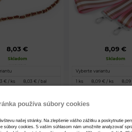
8,03 €
8,09 €
2 cm
Šírka:
5 cm
Skladom
120 cm
Dĺžka:
Skladom
79 - 142 cm
Kód: 890992
ránka používa súbory cookies
8,03 €
8,09 
ávštevu našej stránky. Na zlepšenie vášho zážitku a poskytnutie pe
popruh / ucho na kabelku s
Koženkový popruh / ucho 
e súbory cookies. S vaším súhlasom nám umožníte analyzovať spr
 a karabínami šírka 1,5 cm
karabínami šírka 