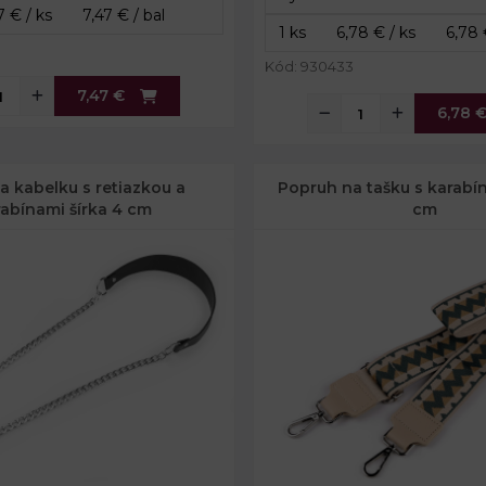
Kód: 930433
7,47 €
6,78 
a kabelku s retiazkou a
Popruh na tašku s karabín
rabínami šírka 4 cm
cm