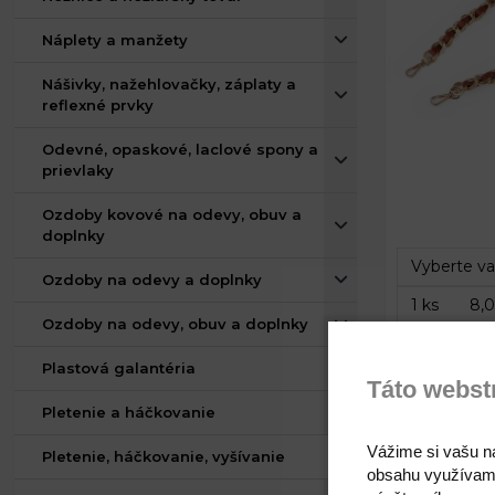
Náplety a manžety
Nášivky, nažehlovačky, záplaty a
reflexné prvky
Odevné, opaskové, laclové spony a
prievlaky
Šírka:
Ozdoby kovové na odevy, obuv a
Dĺžka:
doplnky
Ozdoby na odevy a doplnky
Ozdoby na odevy, obuv a doplnky
Kód: 900517
Plastová galantéria
Táto webst
Pletenie a háčkovanie
Vážime si vašu n
Pletenie, háčkovanie, vyšívanie
Koženkový 
obsahu využívam
retiazkou