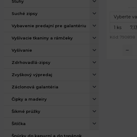
Stuhy
Suché zipsy
Vybavenie predajní pre galantériu
Kód: 790898
Vyšívacie tkaniny a rámčeky
Vyšívanie
Zdrhovadlá-zipsy
Zvyškový výpredaj
Záclonová galantéria
Čipky a madeiry
Šikmé prúžky
Šitíčka
Šnúrky do kapucní a do topánok