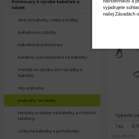
návštevníkov a pr
Polotovary k výrobe kabeliek a
vyjadrujete súhla
tašiek
našej Zásadách o
dná na kabelky, tašky a košíky
kabelkové ozdoby
kabelkové polotovary
karabíny a posunovače na kabelky
metráž na výrobu úch na tašky a
kabelky
nity a skrutky
Šírka:
Dĺžka:
popruhy na tašky
retiazky a reťaze na kabelky a mobilné
telefóny
rúčky na kabelky a peňaženky
Kód: 890712