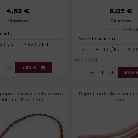
4,82 €
8,09 €
4 cm
Šírka:
5 cm
Skladom
113 cm
Dĺžka:
Skladom
97 - 141 cm
(+ 8 ďa
Kód: 900611
4,82 €
8,09 
opruh / ucho s retiazkou a
Popruh na tašku s karabín
rabínami šírka 2 cm
cm