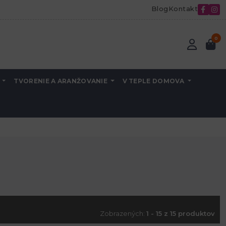
Blog
Kontakt
0
A
TVORENIE A ARANŽOVANIE
V TEPLE DOMOVA
Zobrazených:
1 - 15 z 15 produktov