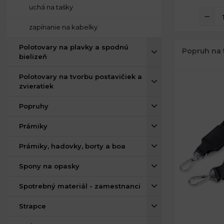
uchá na tašky
zapínanie na kabelky
Polotovary na plavky a spodnú
Popruh na t
bielizeň
Polotovary na tvorbu postavičiek a
zvieratiek
Popruhy
Prámiky
Prámiky, hadovky, borty a boa
Spony na opasky
Spotrebný materiál - zamestnanci
Strapce
Šírka:
Dĺžka: