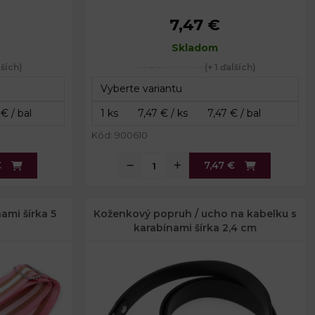
7,47 €
Šírka:
3,8 cm
Dĺžka:
Skladom
80 - 143 cm
lších)
(+ 1 ďalších)
Kód: 900610
€
7,47 €
ami šírka 5
Koženkový popruh / ucho na kabelku s
karabínami šírka 2,4 cm