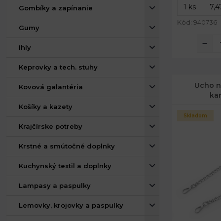
Gombíky a zapínanie
Kód: 940736
Gumy
Ihly
Keprovky a tech. stuhy
Ucho n
Kovová galantéria
ka
Košíky a kazety
Skladom
Krajčírske potreby
Krstné a smútočné doplnky
Kuchynský textil a doplnky
Lampasy a paspulky
Lemovky, krojovky a paspulky