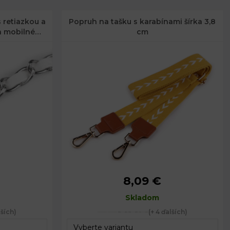
 retiazkou a
Popruh na tašku s karabínami šírka 3,8
a mobilné
cm
cm
8,09 €
Šírka:
3,8 cm
Dĺžka:
Skladom
94 - 143 cm
lších)
(+ 4 ďalších)