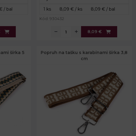
Kód: 930432
€
8,09 €
ami šírka 5
Popruh na tašku s karabínami šírka 3,8
cm