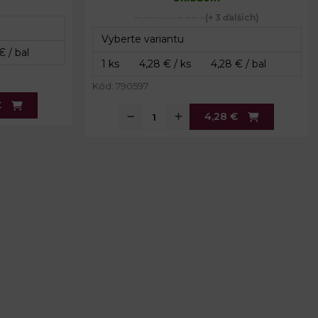
(+ 3 ďalších)
Kód: 790597
€
4,28 €