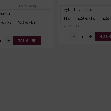
(+ 5 ďalších)
Kód: 790897
4,28 
7,13 €