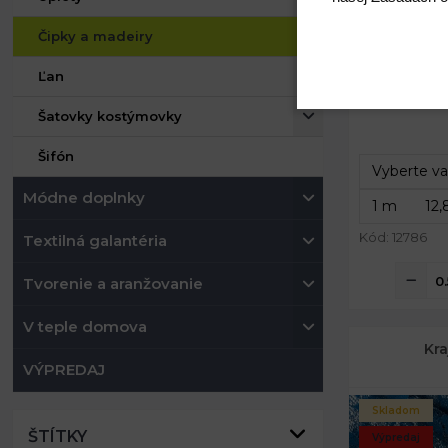
Čipky a madeiry
Ľan
Šatovky kostýmovky
Šifón
Módne doplnky
Kód: 12786
Textilná galantéria
Tvorenie a aranžovanie
V teple domova
Kra
VÝPREDAJ
Skladom
ŠTÍTKY
Výpredaj