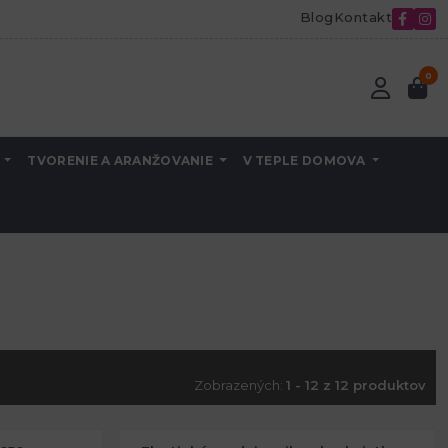
Blog
Kontakt
0
A
TVORENIE A ARANŽOVANIE
V TEPLE DOMOVA
Zobrazených:
1 - 12 z 12 produktov