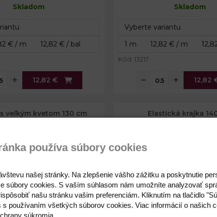
Skladom
Skladom
Kód: 13217
12,82 €
12,82 
 s veľkým kvetom 130 cm
Elastická krajka 1
Skladom
ránka používa súbory cookies
ávštevu našej stránky. Na zlepšenie vášho zážitku a poskytnutie pe
e súbory cookies. S vaším súhlasom nám umožníte analyzovať spr
ispôsobiť našu stránku vašim preferenciám. Kliknutím na tlačidlo "S
s s používaním všetkých súborov cookies. Viac informácií o našich c
chrany súkromia.