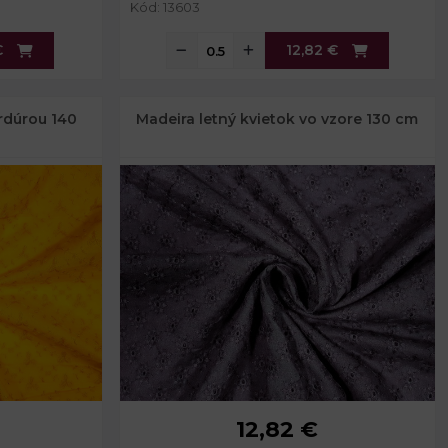
Kód: 13603
€
12,82 €
rdúrou 140
Madeira letný kvietok vo vzore 130 cm
12,82 €