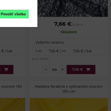
Povoliť všetko
7,66 €
15,33 €
Skladom
Kód: 12740
€
7,66 €
u vzorom 130
Madeira farebná s vyšívaným vzorom
130 cm