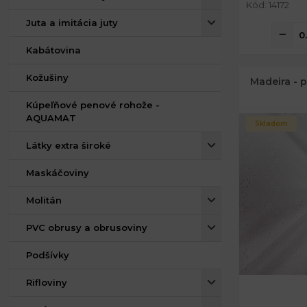
Kód: 14172
Juta a imitácia juty
Kabátovina
Kožušiny
Madeira - 
Kúpeľňové penové rohože -
AQUAMAT
Skladom
Látky extra široké
Maskáčoviny
Molitán
PVC obrusy a obrusoviny
Podšívky
Rifloviny