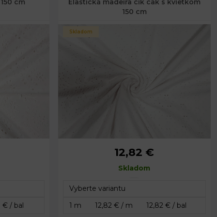
 150 cm
Elastická madeira cik cak s kvietkom
150 cm
Skladom
12,82 €
Skladom