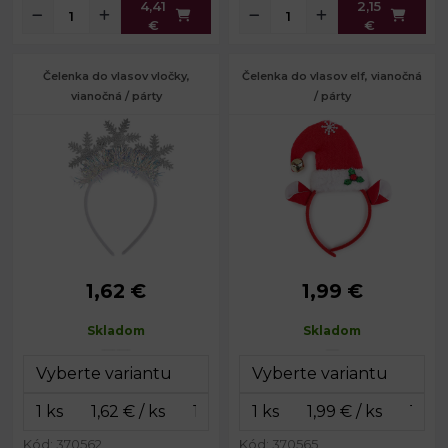
4,41
2,15
€
€
Čelenka do vlasov vločky,
Čelenka do vlasov elf, vianočná
vianočná / párty
/ párty
1,62 €
1,99 €
Obvod čelenky:
34 cm
Obvod čelenky:
34 cm
Skladom
Skladom
Kód: 370562
Kód: 370565