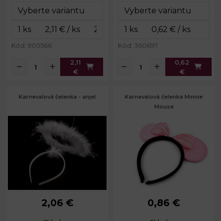
Kód: 900566
Kód: 360697
2,11
0,62
€
€
Karnevalová čelenka - anjel
Karnevalová čelenka Minnie
Mouse
2,06 €
0,86 €
Obvod čelenky:
34 cm
Obvod čelenky:
33 cm
Rozmery
8,5 x 9