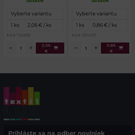
Skladom
Skladom
ozdoby:
cm
Kód: 730655
Kód: 090457
2,06
0,86
€
€
Prihláste sa na odber noviniek