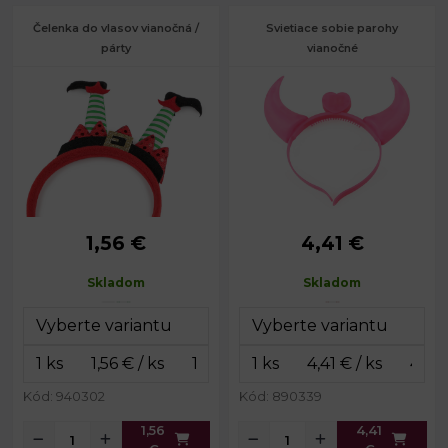
Čelenka do vlasov vianočná /
Svietiace sobie parohy
párty
vianočné
1,56 €
4,41 €
Obvod čelenky:
35 cm
Obvod čelenky:
34 cm
Skladom
Skladom
Kód: 940302
Kód: 890339
1,56
4,41