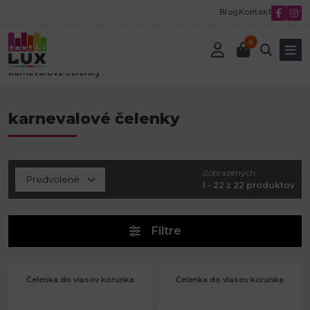
Blog
Kontakt
0
Úvod
Tvorenie a aranžovanie
Párty, narodeniny a karneval
karnevalové čelenky
karnevalové čelenky
Zobrazených:
1 - 22 z 22 produktov
Filtre
Čelenka do vlasov korunka
Čelenka do vlasov korunka