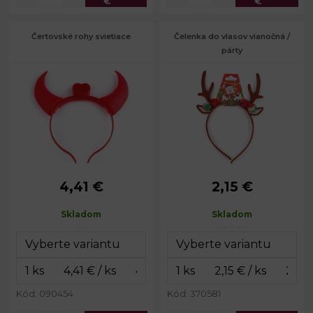
€
€
Čertovské rohy svietiace
Čelenka do vlasov vianočná /
párty
4,41 €
2,15 €
Obvod čelenky:
34 cm
Obvod čelenky:
36 cm
Skladom
Skladom
Kód: 090454
Kód: 370581