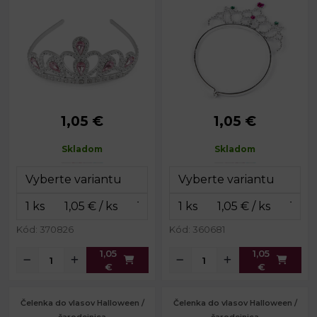
1,05 €
1,05 €
Obvod čelenky:
34 cm
Obvod čelenky:
33 cm
Výška:
4 cm
Výška:
5,5 cm
Skladom
Skladom
Kód: 370826
Kód: 360681
1,05
1,05
€
€
Čelenka do vlasov Halloween /
Čelenka do vlasov Halloween /