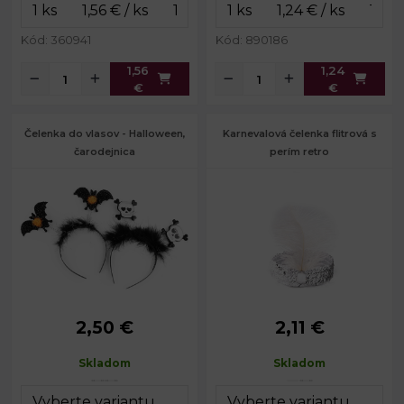
Kód: 360941
Kód: 890186
1,56
1,24
€
€
Čelenka do vlasov - Halloween,
Karnevalová čelenka flitrová s
čarodejnica
perím retro
2,50 €
2,11 €
Obvod čelenky:
32 cm
Šírka:
2,5 cm
Výška:
cca 15 cm
Skladom
Skladom
Obvod:
32 - 56 cm