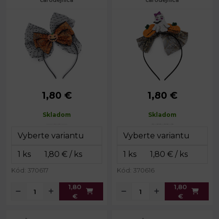
čarodejnica
čarodejnica
1,80 €
1,80 €
Obvod čelenky:
35 cm
Obvod čelenky:
37 cm
Skladom
Skladom
Kód: 370617
Kód: 370616
1,80
1,80
€
€