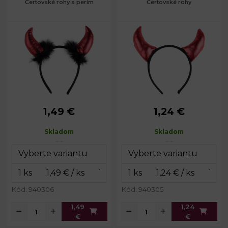
Čertovské rohy s perím
Čertovské rohy
1,49 €
1,24 €
Obvod čelenky:
34 cm
Obvod čelenky:
34 cm
Skladom
Skladom
Kód: 940306
Kód: 940305
1,49
1,24
€
€