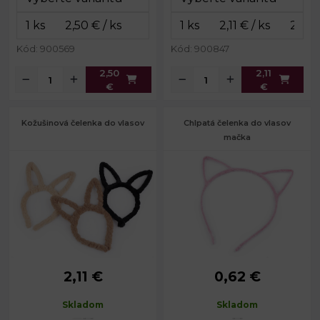
Kód: 900569
Kód: 900847
2,50
2,11
€
€
Kožušinová čelenka do vlasov
Chlpatá čelenka do vlasov
mačka
2,11 €
0,62 €
Obvod čelenky:
38 cm
Obvod:
37 cm
Šírka:
0,6 cm
Skladom
Skladom