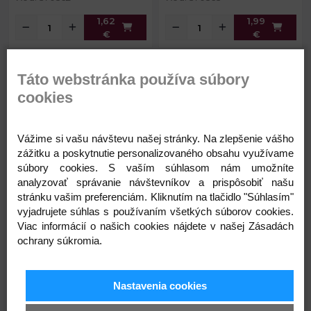
1,62
1,99
€
€
Čelenka do vlasov vianočná /
Čelenka do vlasov vianočná /
Táto webstránka používa súbory
párty
párty
cookies
Vážime si vašu návštevu našej stránky. Na zlepšenie vášho
zážitku a poskytnutie personalizovaného obsahu využívame
súbory cookies. S vaším súhlasom nám umožníte
analyzovať správanie návštevníkov a prispôsobiť našu
stránku vašim preferenciám. Kliknutím na tlačidlo "Súhlasím"
vyjadrujete súhlas s používaním všetkých súborov cookies.
1,56 €
1,99 €
Obvod čelenky:
34 cm
Obvod čelenky:
34 cm
Viac informácií o našich cookies nájdete v našej Zásadách
ochrany súkromia.
Skladom
Skladom
Nastavenia cookies