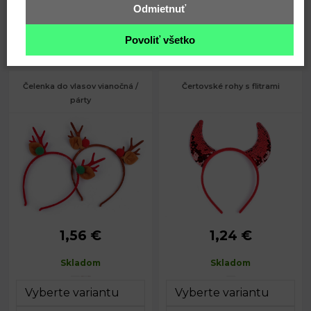
Odmietnuť
Kód: 370553
Kód: 370563
1,56
1,99
Povoliť všetko
€
€
Čelenka do vlasov vianočná /
Čertovské rohy s flitrami
párty
1,56 €
1,24 €
Obvod čelenky:
37 cm
Obvod čelenky:
35 cm
Skladom
Skladom