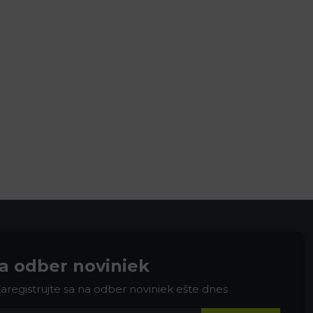
na odber noviniek
 Zaregistrujte sa na odber noviniek ešte dnes