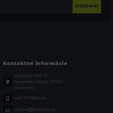
Odoberať
Kontaktné informácie
Námestie SNP 10
Rimavská Sobota, 97901
Slovensko
+421 911 666 044
obchod@textillux.sk