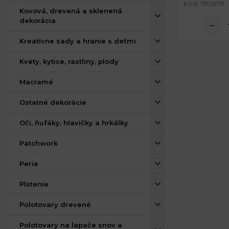
Kód: 790979
Kovová, drevená a sklenená
dekorácia
Kreatívne sady a hranie s deťmi
Kvety, kytice, rastliny, plody
Macramé
Ostatné dekorácie
Oči, ňufáky, hlavičky a hrkálky
Patchwork
Perie
Plstenie
Polotovary drevené
Polotovary na lapače snov a