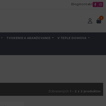
Blog
Kontakt
0
A
TVORENIE A ARANŽOVANIE
V TEPLE DOMOVA
Zobrazených:
1 - 2 z 2 produktov