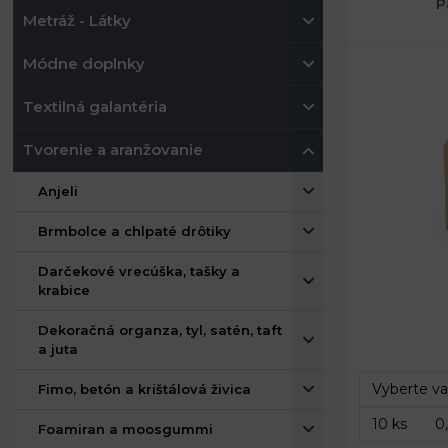
P
Metráž - Látky
Módne doplnky
Textilná galantéria
Tvorenie a aranžovanie
Anjeli
Brmbolce a chlpaté drôtiky
Darčekové vrecúška, tašky a
krabice
Rozmery:
Dekoračná organza, tyl, satén, taft
a juta
Fimo, betón a krištálová živica
Foamiran a moosgummi