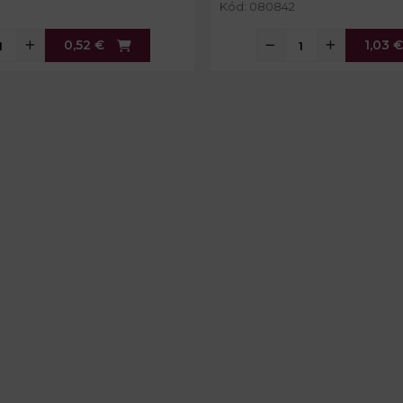
Kód: 080842
0,52 €
1,03 €