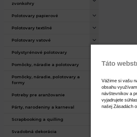
zvonkohry
Polotovary papierové
Polotovary textilné
Polotovary vatové
Polystyrénové polotovary
Táto webst
Pomôcky, náradie a polotovary
Pomôcky, náradie, polotovary a
Vážime si vašu n
formy
obsahu využívam
návštevníkov a pr
Potreby pre aranžovanie
vyjadrujete súhla
našej Zásadách o
Párty, narodeniny a karneval
Scrapbooking a quilling
Svadobná dekorácia