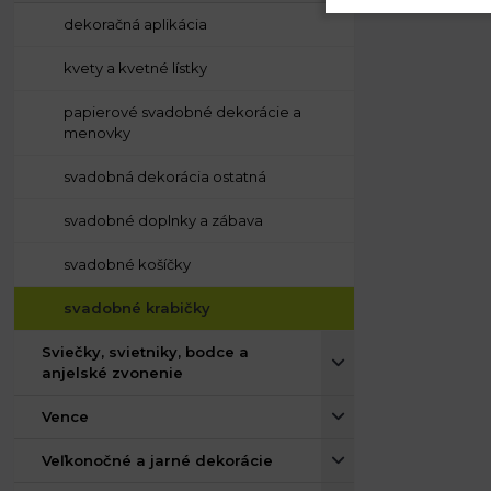
dekoračná aplikácia
kvety a kvetné lístky
papierové svadobné dekorácie a
menovky
svadobná dekorácia ostatná
svadobné doplnky a zábava
svadobné košíčky
svadobné krabičky
Sviečky, svietniky, bodce a
anjelské zvonenie
Vence
Veľkonočné a jarné dekorácie