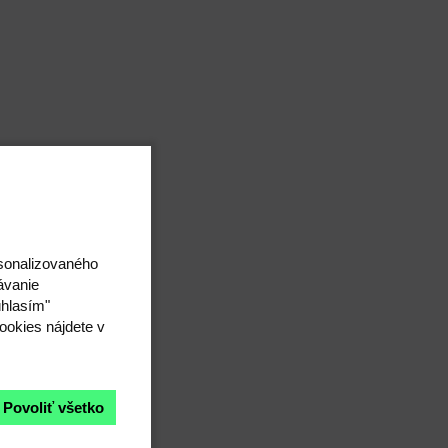
rsonalizovaného
ávanie
úhlasím"
ookies nájdete v
Povoliť všetko