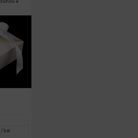
stuhou a
21 cm
m
cm