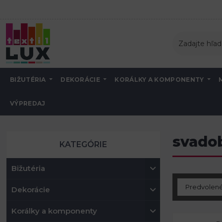
BIŽUTÉRIA
DEKORÁCIE
KORÁLKY A KOMPONENTY
VÝPREDAJ
Úvod
Tvorenie a aranžovanie
Svadobná dekorácia
svadobné krabi
svado
KATEGÓRIE
Bižutéria
Dekorácie
Korálky a komponenty