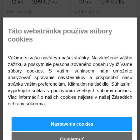
Kód: 930771
Kód: 930773
0,99
0,75
€
€
Táto webstránka používa súbory
cookies
Krabička na šperky 5x8 cm
Krabička na šperky 7x9 cm
Vážime si vašu návštevu našej stránky. Na zlepšenie vášho
zážitku a poskytnutie personalizovaného obsahu využívame
súbory cookies. S vaším súhlasom nám umožníte
analyzovať správanie návštevníkov a prispôsobiť našu
stránku vašim preferenciám. Kliknutím na tlačidlo "Súhlasím"
vyjadrujete súhlas s používaním všetkých súborov cookies.
Viac informácií o našich cookies nájdete v našej Zásadách
ochrany súkromia.
0,81 €
0,99 €
Rozmery:
5 x 8 cm
Rozmery:
7 x 9 cm
Výška:
3 cm
Výška:
3 cm
Nastavenia cookies
Skladom
Skladom
Vnútorné
4,6 x 7,5
Vnútorné
6,4 x 8,3
rozmery:
cm
rozmery:
cm
Odmietnuť