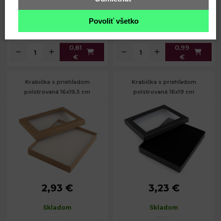
Povoliť všetko
Kód: 930770
Kód: 780560
0,81
0,99
€
€
Krabička s priehľadom
Krabička s priehľadom
polstrovaná 16x19,5 cm
polstrovaná 16x19 cm
2,93 €
3,23 €
16 x 19,5
Rozmery:
16 x 19 cm
Rozmery:
cm
Výška:
3 cm
Skladom
Skladom
Výška:
3 cm
Vnútorné
15,5 x 18,5