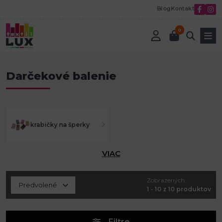
Blog
Kontakt
0
Úvod
Bižutéria
Darčekové balenie
Darčekové balenie
krabičky na šperky
VIAC
Zobrazených:
1 - 10 z 10 produktov
Filtre