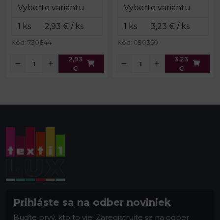
Vnútorné
15,3 x 18,8
rozmery:
cm
rozmery:
cm
Kód: 730844
Kód: 090350
2,93
3,23
€
€
Prihláste sa na odber noviniek
Buďte prvý, kto to vie. Zaregistrujte sa na odber