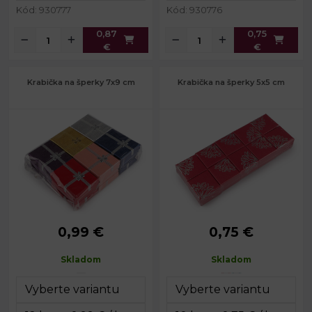
Kód: 930777
Kód: 930776
0,87
0,75
€
€
Krabička na šperky 7x9 cm
Krabička na šperky 5x5 cm
0,99 €
0,75 €
Rozmery:
7 x 9 cm
Rozmery:
5 x 5 cm
Výška:
2,8 cm
Výška:
3,5 cm
Skladom
Skladom
Vnútorné
6,5 x 8,3
Vnútorné
4,6 x 4,6
rozmery:
cm
rozmery:
cm