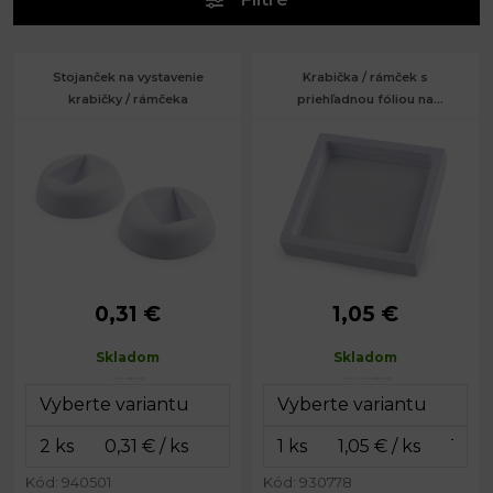
Stojanček na vystavenie
Krabička / rámček s
krabičky / rámčeka
priehľadnou fóliou na
vystavenie tovaru a k
darčekovému baleniu 11x11 cm
0,31 €
1,05 €
Priemer:
5,5 cm
Rozmery:
11 x 11 cm
Výška:
1,7 cm
Výška:
2 cm
Skladom
Skladom
Vnútorné
9,2 x 9,2
rozmery:
cm
Kód: 940501
Kód: 930778