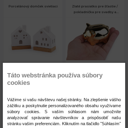
Porcelánový domček svietiaci
Zlaté prasiatko pre šťastie /
pokladnička pre svadby a
Vianoce
18,32 €
4,48 €
Rozmery:
č. 1: 6,6 x 11 cm
Rozmery:
5 x 7,5 cm
Táto webstránka používa súbory
Výška:
č. 1: 14 cm
Skladom
Skladom
cookies
Rozmery:
č. 3: 6,7 x 13,2 cm
Výška:
č. 3: 17,5 cm
Vážime si vašu návštevu našej stránky. Na zlepšenie vášho
zážitku a poskytnutie personalizovaného obsahu využívame
súbory cookies. S vaším súhlasom nám umožníte
Kód: 890029
Kód: 840129
analyzovať správanie návštevníkov a prispôsobiť našu
18,32
4,48
stránku vašim preferenciám. Kliknutím na tlačidlo "Súhlasím"
€
€