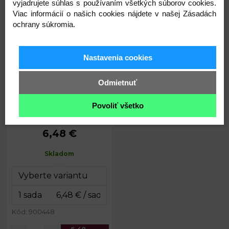
vyjadrujete súhlas s používaním všetkých súborov cookies.
Viac informácií o našich cookies nájdete v našej Zásadách
ochrany súkromia.
Vonná sada difuzér a tyčinky
Nastavenia cookies
Odmietnuť
Povoliť všetko
6,48 €
Objem:
50 ml
5 x 5 x 7
Rozmery:
Skladom
cm
Dĺžka tyčinky:
16 cm
Rozmery
5,5 x 17,5
krabičky:
cm
Kód: 900448
6,48