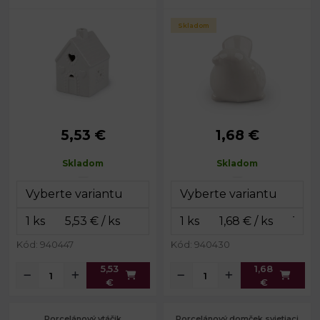
Skladom
5,53 €
1,68 €
Rozmery:
5 x 5 cm
Rozmery:
4 x 6,5 cm
Výška:
7,5 cm
Skladom
Skladom
Kód: 940447
Kód: 940430
5,53
1,68
€
€
Porcelánový vtáčik
Porcelánový domček svietiaci