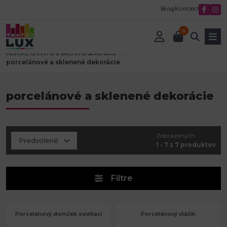
Blog
Kontakt
0
Úvod
Tvorenie a aranžovanie
Kovová, drevená a sklenená dekorácia
porcelánové a sklenené dekorácie
porcelánové a sklenené dekorácie
Zobrazených:
1 - 7 z 7 produktov
Filtre
Porcelánový domček svietiaci
Porcelánový vtáčik