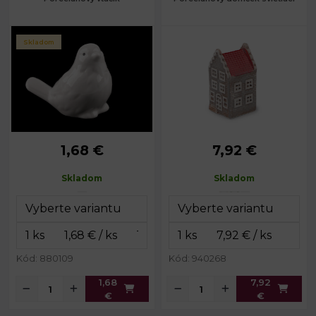
Skladom
1,68 €
7,92 €
Rozmery:
3,9 x 6,3 cm
č. 1: 4,5 x 8,5 x 4,5
Rozmery:
cm
Skladom
Skladom
Rozmery:
č. 2: 5 x 10 x 5 cm
č. 3: 5,5 x 11 x 5
Rozmery:
cm
Kód: 880109
Kód: 940268
1,68
7,92
€
€