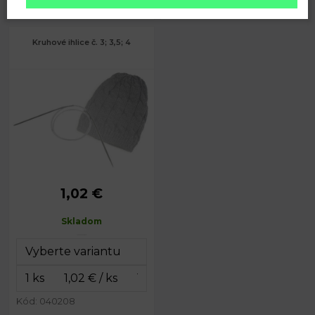
€
€
Kruhové ihlice č. 3; 3,5; 4
1,02 €
3; 3,5; 4
Priemer:
mm
Skladom
Dĺžka lanka:
80 - 83 cm
Celková
110 cm
dĺžka:
Kód: 040208