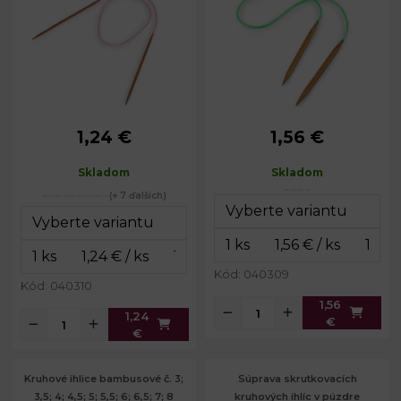
1,24 €
1,56 €
2; 2,25; 2,5; 2,75; 3;
9; 10; 12
Priemer:
3,25; 3,5; 3,75; 4;
mm
Priemer:
4,5; 5; 5,5; 6; 6,5; 7;
Skladom
Skladom
Dĺžka lanka:
53 cm
8 mm
(+ 7 ďalších)
Celková
Dĺžka
cca 80 cm
54 cm
dĺžka:
lanka:
Celková
80 cm
dĺžka:
Kód: 040309
Kód: 040310
1,56
1,24
€
€
Kruhové ihlice bambusové č. 3;
Súprava skrutkovacích
3,5; 4; 4,5; 5; 5,5; 6; 6,5; 7; 8
kruhových ihlíc v púzdre