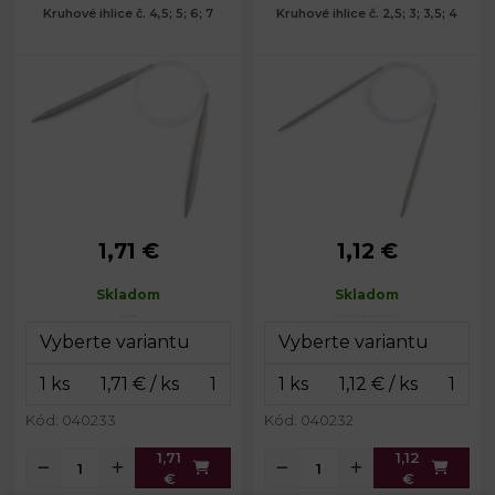
Kruhové ihlice č. 4,5; 5; 6; 7
Kruhové ihlice č. 2,5; 3; 3,5; 4
1,71 €
1,12 €
4,5; 5; 6; 7
2,5; 3; 3,5; 4
Priemer:
Priemer:
mm
mm
Skladom
Skladom
Dĺžka lanka:
83 - 85 cm
Dĺžka lanka:
83 - 84 cm
Celková
Celková
112 - 115 cm
111 - 112 cm
dĺžka:
dĺžka:
Kód: 040233
Kód: 040232
1,71
1,12
€
€