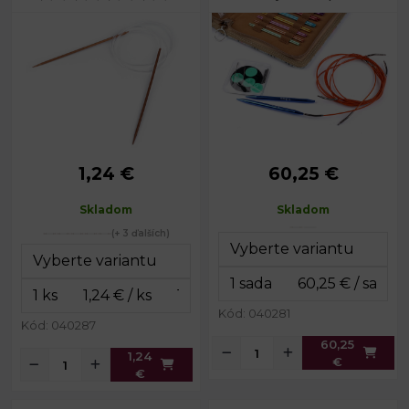
1,24 €
60,25 €
3; 3,5; 4; 4,5; 5; 5,5;
Priemer:
3 - 6 mm
Priemer:
6; 6,5; 7; 8 mm
41; 59; 79;
Dĺžka lanka:
Skladom
Skladom
Dĺžka
100 cm
54 cm
lanka:
(+ 3 ďalších)
Rozmery
16,5 x 20,5
Celková
púzdra:
cm
cca 80 cm
dĺžka:
Kód: 040281
Kód: 040287
60,25
1,24
€
€