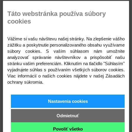
Kruhové ihlice č. 9
Kruhové ihlice č. 4,5; 5; 5,5; 6; 7;
Táto webstránka používa súbory
8
cookies
Vážime si vašu návštevu našej stránky. Na zlepšenie vášho
zážitku a poskytnutie personalizovaného obsahu využívame
súbory cookies. S vaším súhlasom nám umožníte
analyzovať správanie návštevníkov a prispôsobiť našu
stránku vašim preferenciám. Kliknutím na tlačidlo "Súhlasím"
vyjadrujete súhlas s používaním všetkých súborov cookies.
1,80 €
1,36 €
Priemer:
9 mm
Priemer:
4,5 - 8 mm
Viac informácií o našich cookies nájdete v našej Zásadách
ochrany súkromia.
Dĺžka lanka:
84 cm
Dĺžka lanka:
40 - 60 cm
Skladom
Skladom
Celková dĺžka:
112 cm
Celková dĺžka:
80 - 85 cm
Nastavenia cookies
Odmietnuť
Kód: 040210
Kód: 040209
Povoliť všetko
1,80
1,36