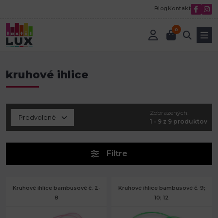
Blog
Kontakt
0
Úvod
Textilná galantéria
Pletenie a háčkovanie
kruhové ihlice
kruhové ihlice
Zobrazených:
1 - 9 z 9 produktov
Filtre
Kruhové ihlice bambusové č. 2-
Kruhové ihlice bambusové č. 9;
8
10; 12