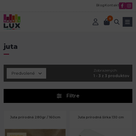
Blog
Kontakt
0
Úvod
Metráž - Látky
Juta a imitácia juty
juta
juta
Zobrazených:
1 - 3 z 3 produktov
Filtre
Juta prírodná 280gr / 160cm
Juta prírodná šírka 130 cm
Skladom