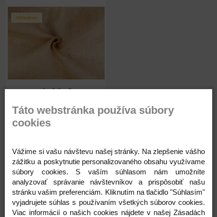
Skladom
4,40 €
Táto webstránka používa súbory
Skladom
cookies
Vážime si vašu návštevu našej stránky. Na zlepšenie vášho
zážitku a poskytnutie personalizovaného obsahu využívame
Kód: 10490
súbory cookies. S vaším súhlasom nám umožníte
analyzovať správanie návštevníkov a prispôsobiť našu
4,40
€
stránku vašim preferenciám. Kliknutím na tlačidlo "Súhlasím"
vyjadrujete súhlas s používaním všetkých súborov cookies.
Viac informácií o našich cookies nájdete v našej Zásadách