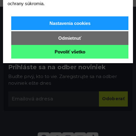
ochrany súkromia.
Nastavenia cookies
Odmietnuť
Povoliť všetko
Prihláste sa na odber noviniek
Buďte prvý, kto to vie. Zaregistrujte sa na odber
noviniek ešte dnes
Odoberať