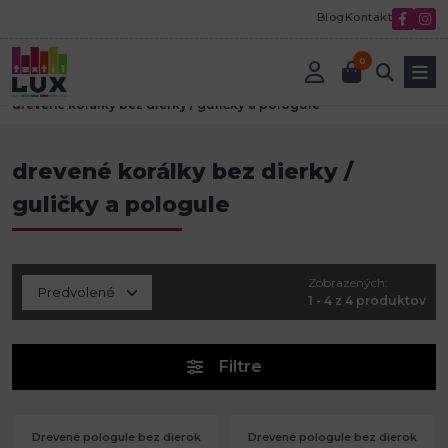
Blog
Kontakt
0
Úvod
Korálky a komponenty
Drevené koráliky
drevené korálky bez dierky / guličky a pologule
drevené korálky bez dierky /
guličky a pologule
Zobrazených:
1 - 4 z 4 produktov
Filtre
Drevené pologule bez dierok
Drevené pologule bez dierok