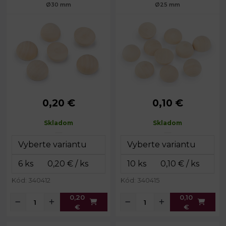
Ø30 mm
Ø25 mm
0,20 €
0,10 €
Priemer:
30 mm
Priemer:
25 mm
Hrúbka:
16 mm
Hrúbka:
13 mm
Skladom
Skladom
Kód: 340412
Kód: 340415
0,20
0,10
€
€