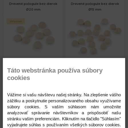
Drevené pologule bez dierok
Drevené pologule bez dierok
Ø20 mm
Ø15 mm
Skladom
0,07 €
0,03 €
Priemer:
20 mm
Priemer:
15 mm
Táto webstránka používa súbory
Hrúbka:
10 mm
Hrúbka:
8 mm
cookies
Skladom
Skladom
Vážime si vašu návštevu našej stránky. Na zlepšenie vášho
zážitku a poskytnutie personalizovaného obsahu využívame
súbory cookies. S vaším súhlasom nám umožníte
Kód: 340414
Kód: 340413
analyzovať správanie návštevníkov a prispôsobiť našu
0,07
0,03
stránku vašim preferenciám. Kliknutím na tlačidlo "Súhlasím"
€
€
vyjadrujete súhlas s používaním všetkých súborov cookies.