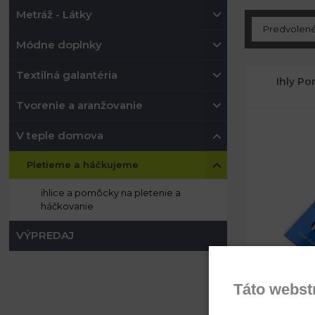
Metráž - Látky
Módne doplnky
Textilná galantéria
Ihly Po
Tvorenie a aranžovanie
V teple domova
Pletieme a háčkujeme
ihlice a pomôcky na pletenie a
háčkovanie
VÝPREDAJ
Táto webst
Dĺžka: