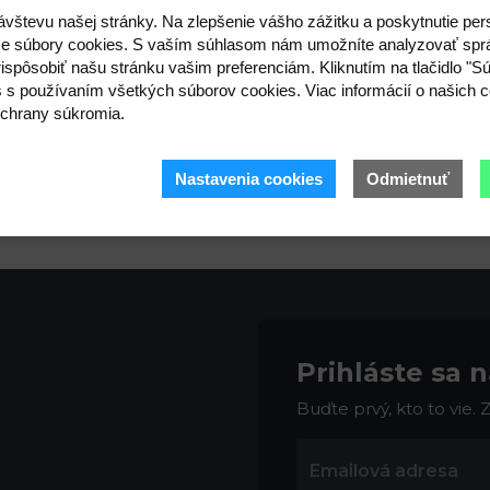
:
Skladom
2,2; 2,7; 3,2 mm
ávštevu našej stránky. Na zlepšenie vášho zážitku a poskytnutie pe
3 ks
e súbory cookies. S vaším súhlasom nám umožníte analyzovať spr
ispôsobiť našu stránku vašim preferenciám. Kliknutím na tlačidlo "S
s s používaním všetkých súborov cookies. Viac informácií o našich c
chrany súkromia.
3,34 €
Nastavenia cookies
Odmietnuť
Prihláste sa 
Buďte prvý, kto to vie.