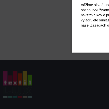
Priemer ihly
Vážime si vašu n
Sada:
obsahu využívam
návštevníkov a pr
vyjadrujete súhla
našej Zásadách o
Kód: 020750