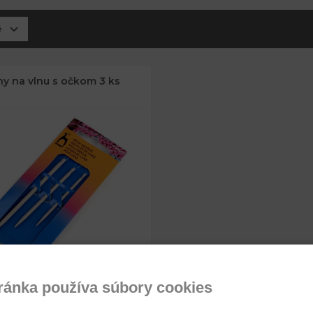
ny na vlnu s očkom 3 ks
ránka používa súbory cookies
3,34 €
6; 7; 8,5 cm