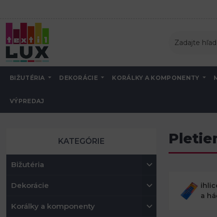
BIŽUTÉRIA
DEKORÁCIE
KORÁLKY A KOMPONENTY
VÝPREDAJ
Úvod
V teple domova
Pletieme a háčkujeme
Pleti
KATEGÓRIE
Bižutéria
Dekorácie
ihli
a há
Korálky a komponenty