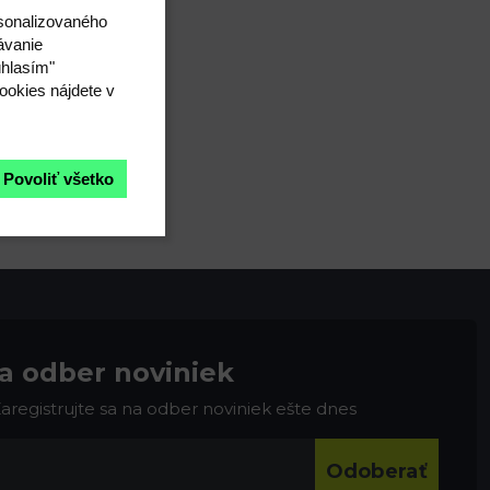
rsonalizovaného
ávanie
úhlasím"
ookies nájdete v
Povoliť všetko
na odber noviniek
 Zaregistrujte sa na odber noviniek ešte dnes
Odoberať