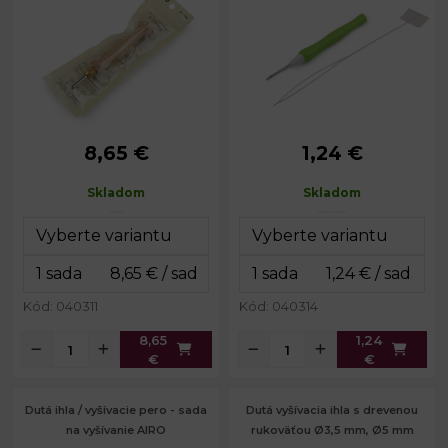
8,65 €
1,24 €
Dĺžka:
16 cm
Dĺžka:
10 cm
Priemer ihly:
5 mm
Priemer ihly:
1,5 mm
Skladom
Skladom
Kód: 040311
Kód: 040314
8,65
1,24
€
€
Dutá ihla / vyšívacie pero - sada
Dutá vyšívacia ihla s drevenou
na vyšívanie AIRO
rukoväťou Ø3,5 mm, Ø5 mm