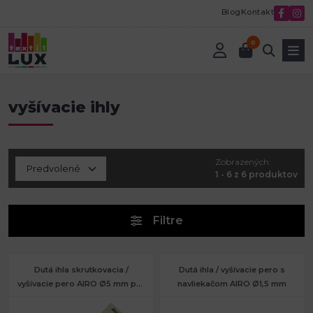
Blog
Kontakt
0
Úvod
Textilná galantéria
Vyšívanie
vyšívacie ihly
vyšívacie ihly
Zobrazených:
1 - 6 z 6 produktov
Filtre
Dutá ihla skrutkovacia /
Dutá ihla / vyšívacie pero s
vyšívacie pero AIRO Ø5 mm pre
navliekačom AIRO Ø1,5 mm
hrubšie priadze