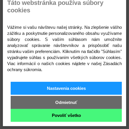
Táto webstránka používa súbory
vyšívacie pero pre hrubšie
na vyšívanie
priadze
cookies
Skladom
Vážime si vašu návštevu našej stránky. Na zlepšenie vášho
zážitku a poskytnutie personalizovaného obsahu využívame
súbory cookies. S vaším súhlasom nám umožníte
analyzovať správanie návštevníkov a prispôsobiť našu
stránku vašim preferenciám. Kliknutím na tlačidlo "Súhlasím"
3,79 €
10,53 €
vyjadrujete súhlas s používaním všetkých súborov cookies.
Dĺžka:
20,5 cm
Dĺžka:
13 cm
Viac informácií o našich cookies nájdete v našej Zásadách
Priemer ihly:
5 mm
Priemer ihly:
1,3; 1,6; 2 mm
ochrany súkromia.
Skladom
Skladom
Nastavenia cookies
Kód: 040295
Kód: 040248
Odmietnuť
3,79
10,53
Povoliť všetko
€
€