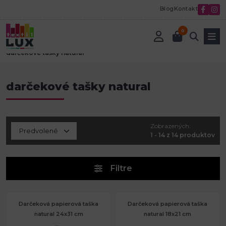
Blog
Kontakt
0
Úvod
Tvorenie a aranžovanie
Darčekové vrecúška, tašky a krabice
darčekové tašky natural
darčekové tašky natural
Zobrazených:
1 - 14 z 14 produktov
Filtre
Darčeková papierová taška
Darčeková papierová taška
natural 24x31 cm
natural 18x21 cm