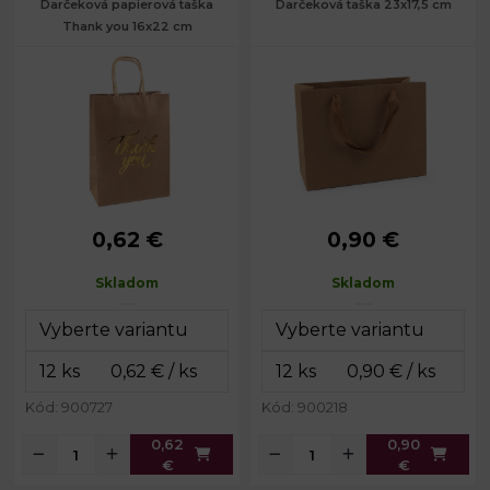
Darčeková papierová taška
Darčeková taška 23x17,5 cm
Thank you 16x22 cm
0,62 €
0,90 €
Rozmery:
16 x 22 x 8 cm
23 x 17,5 x 10
Rozmery:
cm
Dĺžka ucha:
19 cm
Skladom
Skladom
Dĺžka
Gramáž:
150 g/m²
26 cm
ucha:
Kód: 900727
Kód: 900218
0,62
0,90
€
€