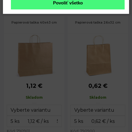
1,29
1,53
Povoliť všetko
€
€
Papierová taška 40x43 cm
Papierová taška 26x32 cm
1,12 €
0,62 €
43 x 40 x 15
Rozmery:
26 x 32 x 12 cm
Rozmery:
cm
Dĺžka ucha:
26 cm
Skladom
Skladom
Dĺžka
26 cm
Gramáž:
150 g/m²
ucha:
Gramáž:
150 g/m²
Kód: 790901
Kód: 790900