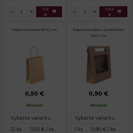
1,12
0,62
€
€
Papierová taška 16x22 cm
Papierová taška s priehľadom
16x21 cm
0,50 €
0,90 €
Rozmery:
16 x 22 x 8 cm
Rozmery:
16 x 21 x 6,7 cm
Dĺžka ucha:
23 cm
Skladom
Skladom
Gramáž:
150 g/m²