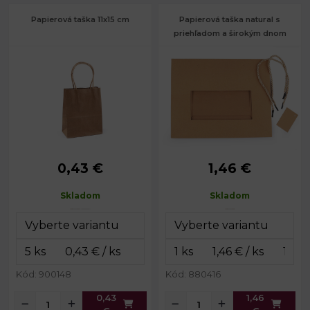
Papierová taška 11x15 cm
Papierová taška natural s
priehľadom a širokým dnom
0,43 €
1,46 €
Rozmery:
11 x 15 x 6 cm
Rozmery:
22 x 28 x 12 cm
Dĺžka ucha:
22 cm
Dĺžka ucha:
30 cm
Skladom
Skladom
Gramáž:
150 g/m²
Kód: 900148
Kód: 880416
0,43
1,46