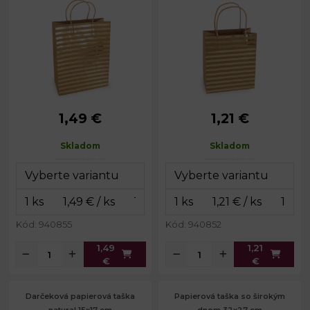
1,49 €
1,21 €
Rozmery:
24 x 31 x 12 cm
Rozmery:
18 x 21 x 10 cm
Dĺžka ucha:
23 cm
Dĺžka ucha:
24 cm
Skladom
Skladom
Kód: 940855
Kód: 940852
1,49
1,21
€
€
Darčeková papierová taška
Papierová taška so širokým