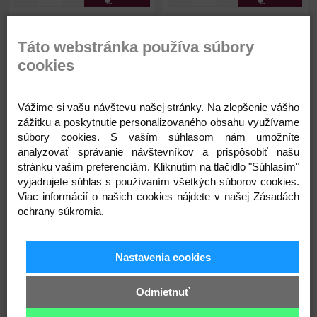
€
€
Papierová taška natural s
Papierová taška natural s
Táto webstránka používa súbory
priehľadom a širokým dnom
priehľadom a širokým dnom
cookies
Vážime si vašu návštevu našej stránky. Na zlepšenie vášho
zážitku a poskytnutie personalizovaného obsahu využívame
súbory cookies. S vaším súhlasom nám umožníte
analyzovať správanie návštevníkov a prispôsobiť našu
stránku vašim preferenciám. Kliknutím na tlačidlo "Súhlasím"
vyjadrujete súhlas s používaním všetkých súborov cookies.
1,29 €
1,53 €
Rozmery:
21 x 16 x 10 cm
30 x 24 x 13
Rozmery:
Viac informácií o našich cookies nájdete v našej Zásadách
cm
Dĺžka ucha:
29 cm
ochrany súkromia.
Skladom
Skladom
Dĺžka
32 cm
ucha:
Nastavenia cookies
Odmietnuť
Kód: 840415
Kód: 880414