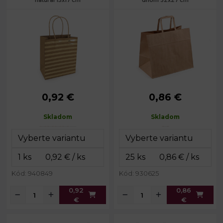
natural 15x17 cm
dnom 32x27 cm
0,92 €
0,86 €
Rozmery:
15 x 17 x 8 cm
32 x 27 x 20
Rozmery:
cm
Dĺžka ucha:
21 cm
Skladom
Skladom
Dĺžka
27 cm
ucha:
Gramáž:
130 g/m²
Kód: 940849
Kód: 930625
0,92
0,86
€
€