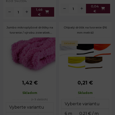
Kód: 940594
0,04
1,46
€
€
Jumbo mikroplyšové drôtiky na
Chlpatý drôtik na tvorenie Ø6
tvorenie / výrobu zvieratiek
mm metráž
Ø20 mm dĺžka 100 cm
Skladom
1,42 €
0,21 €
Priemer:
20 mm
Priemer:
6 mm
Dĺžka:
100 cm
Skladom
Skladom
(+ 9 ďalších)