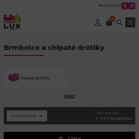
Blog
Kontakt
0
Úvod
Tvorenie a aranžovanie
Brmbolce a chlpaté drôtiky
Brmbolce a chlpaté drôtiky
chlpaté drôtiky
VIAC
Zobrazených:
1 - 9 z 9 produktov
Filtre