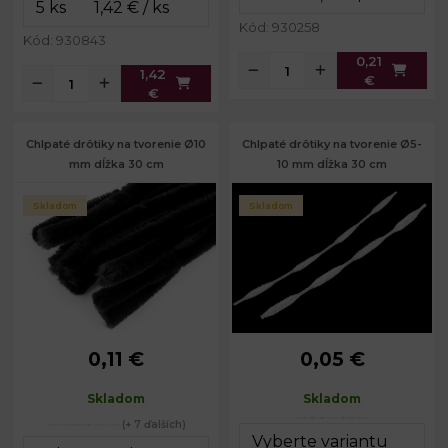
Kód: 930258
Kód: 930843
0,21
1,42
€
€
Chlpaté drôtiky na tvorenie Ø10
Chlpaté drôtiky na tvorenie Ø5-
mm dĺžka 30 cm
10 mm dĺžka 30 cm
Skladom
Skladom
0,11 €
0,05 €
Priemer:
10 mm
Priemer:
5 - 10 mm
Dĺžka:
30 cm
Dĺžka:
30 cm
Skladom
Skladom
(+ 7 ďalších)