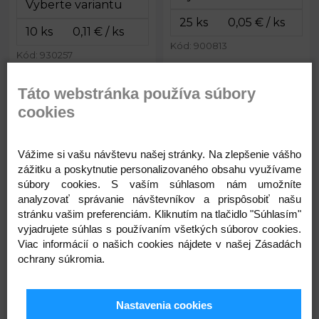
Kód: 900813
Kód: 930257
0,05
0,11
€
Táto webstránka používa súbory
€
cookies
Chlpaté drôtiky na tvorenie Ø15
Chlpaté drôtiky na tvorenie
mm dĺžka 30 cm
lurexové Ø6 mm dĺžka 30 cm
Vážime si vašu návštevu našej stránky. Na zlepšenie vášho
zážitku a poskytnutie personalizovaného obsahu využívame
Skladom
Skladom
súbory cookies. S vaším súhlasom nám umožníte
analyzovať správanie návštevníkov a prispôsobiť našu
stránku vašim preferenciám. Kliknutím na tlačidlo "Súhlasím"
vyjadrujete súhlas s používaním všetkých súborov cookies.
Viac informácií o našich cookies nájdete v našej Zásadách
ochrany súkromia.
0,09 €
0,05 €
Priemer:
15 mm
Priemer:
6 mm
Dĺžka:
cca 30 cm
Dĺžka:
cca 30 cm
Nastavenia cookies
Skladom
Skladom