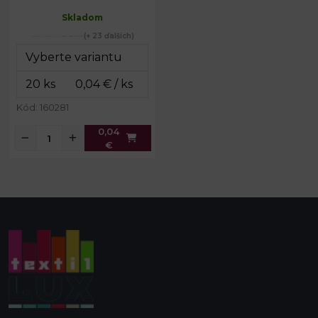
Dĺžka:
cca 30 cm
Skladom
35
farieb
(+ 23 ďalších)
Kód: 160281
0,04
€