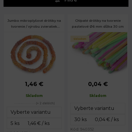
Jumbo mikroplyšové drôtiky na
Chlpaté drôtiky na tvorenie
tvorenie / výrobu zvieratiek
pastelové Ø6 mm dĺžka 30 cm
melír Ø20 mm dĺžka 100 cm
Skladom
1,46 €
0,04 €
Priemer:
20 mm
Priemer:
6 mm
Dĺžka:
100 cm
Dĺžka:
30 cm
Skladom
Skladom
(+ 2 ďalších)
Kód: 940352