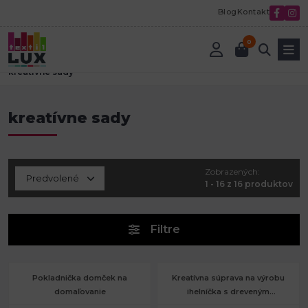
Blog
Kontakt
0
Úvod
Tvorenie a aranžovanie
Kreatívne sady a hranie s deťmi
kreatívne sady
kreatívne sady
Zobrazených:
1 - 16 z 16 produktov
Filtre
Pokladnička domček na
Kreatívna súprava na výrobu
domaľovanie
ihelníčka s dreveným
podstavcom