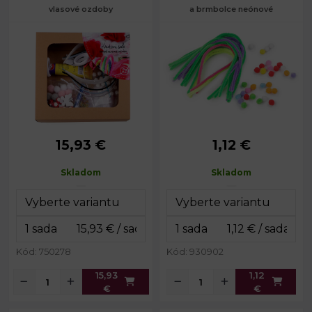
vlasové ozdoby
a brmbolce neónové
15,93 €
1,12 €
Rozmery
21 x 23 x 4,5
Priemer
10 mm
balenia:
cm
bambulky:
Skladom
Skladom
Priemer drôtu:
6 mm
Dĺžka drôtika:
30 cm
Sada:
45 ks
14 x 22
Rozmery sady:
cm
Kód: 750278
Kód: 930902
15,93
1,12
€
€