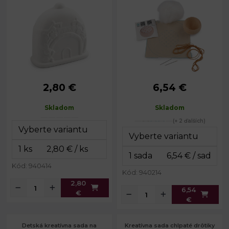
2,80 €
6,54 €
cca 12 x 11,5 x
Priemer:
5,5 cm
Rozmery:
6 cm
Výška:
cca 6 cm
Skladom
Skladom
Rozmery
12,5 x 13 x 7
balenia:
cm
(+ 2 ďalších)
Kód: 940414
Kód: 940214
2,80
6,54
€
€
Detská kreatívna sada na
Kreatívna sada chlpaté drôtiky