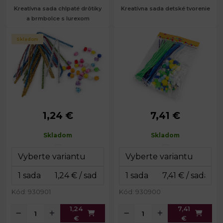
Kreatívna sada chlpaté drôtiky
Kreatívna sada detské tvorenie
a brmbolce s lurexom
Skladom
1,24 €
7,41 €
Priemer
Priemer
10 - 30
10 mm
bambulky:
bambulky:
mm
Skladom
Skladom
Priemer drôtu:
6 mm
Priemer drôtu:
6 mm
Dĺžka drôtika:
30 cm
10; 15
Priemer oka:
mm
Sada:
45 ks
Sada:
300 ks
14 x 22
Rozmery sady:
cm
26 x 36
Kód: 930901
Kód: 930900
Rozmery sady:
cm
1,24
7,41
€
€