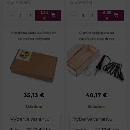
Kód: 930864
Kód: 890731
1,24
6,85
€
€
Kreatívna sada obliečka na
Gravírovacie pero na
vankúš na vyšívanie
vypaľovanie do dreva
35,13 €
40,17 €
cca 44 x 44
Rozmery
10,5 x 22,5 x
Rozmery:
cm
krabičky:
5 cm
Skladom
Skladom
Rozmery
22 x 36 x 7
balenia:
cm