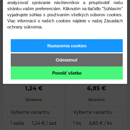
analyzovať správanie návštevníkov a prispôsobiť našu
1,12
1,24
stránku vašim preferenciám. Kliknutím na tlačidlo "Súhlasím"
€
€
vyjadrujete súhlas s používaním všetkých súborov cookies.
Viac informácií o našich cookies nájdete v našej Zásadách
Kreatívna sada chlpaté drôtiky
Kreatívna súprava na výrobu
ochrany súkromia.
a brmbolce neónové
peňaženky
Nastavenia cookies
Odmietnuť
Povoliť všetko
1,24 €
6,85 €
Priemer
cca 9,5 x 11
20 mm
Rozmery:
bambulky:
cm
Skladom
Skladom
Priemer drôtu:
6 mm
Rozmery
15 x 24 cm
balenia:
Dĺžka drôtika:
30 cm
Sada:
40 ks
14 x 22
Rozmery sady:
cm