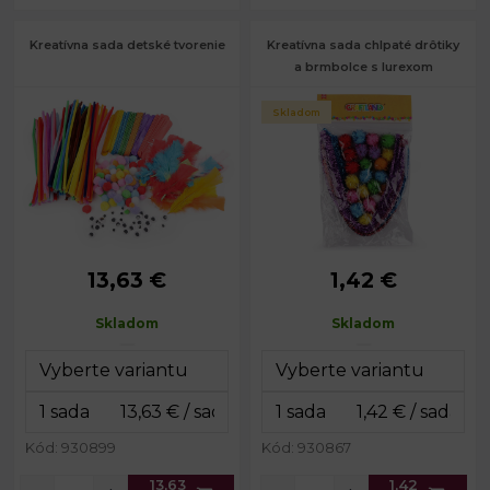
Kreatívna sada detské tvorenie
Kreatívna sada chlpaté drôtiky
a brmbolce s lurexom
Skladom
13,63 €
1,42 €
Priemer
cca 10; 18
Priemer
cca 20
bambulky:
mm
bambulky:
mm
Skladom
Skladom
Priemer
Priemer drôtu:
6 mm
6 mm
drôtu:
Dĺžka drôtika:
30 cm
Priemer oka:
10; 15 mm
Sada:
45 ks
Sada:
550 ks
14 x 22
Rozmery sady:
Rozmery sady:
26 x 36 cm
cm
Kód: 930899
Kód: 930867
13,63
1,42