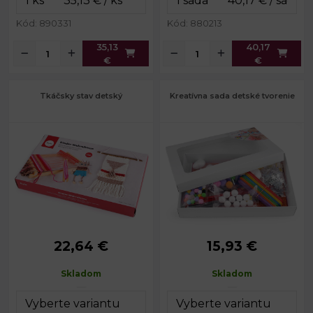
Kód: 890331
Kód: 880213
35,13
40,17
€
€
Tkáčsky stav detský
Kreatívna sada detské tvorenie
22,64 €
15,93 €
18,5 x 29 x
Rozmery
22 x 34 x 5
Rozmery:
3,5 cm
balenia:
cm
Skladom
Skladom
Rozmery
19 x 32 x 4
balenia:
cm