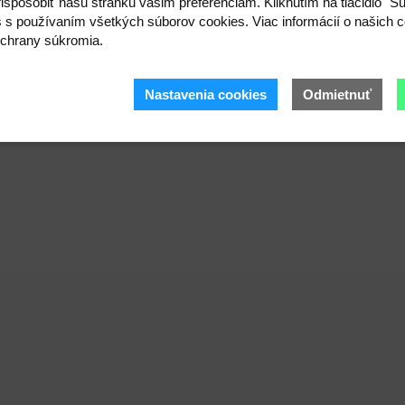
ispôsobiť našu stránku vašim preferenciám. Kliknutím na tlačidlo "S
s s používaním všetkých súborov cookies. Viac informácií o našich c
chrany súkromia.
Nastavenia cookies
Odmietnuť