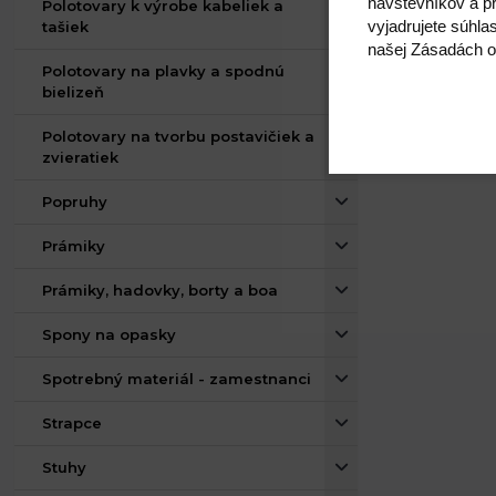
návštevníkov a pr
Polotovary k výrobe kabeliek a
vyjadrujete súhla
tašiek
našej Zásadách o
Polotovary na plavky a spodnú
bielizeň
Polotovary na tvorbu postavičiek a
zvieratiek
Popruhy
Prámiky
Prámiky, hadovky, borty a boa
Spony na opasky
Spotrebný materiál - zamestnanci
Strapce
Stuhy