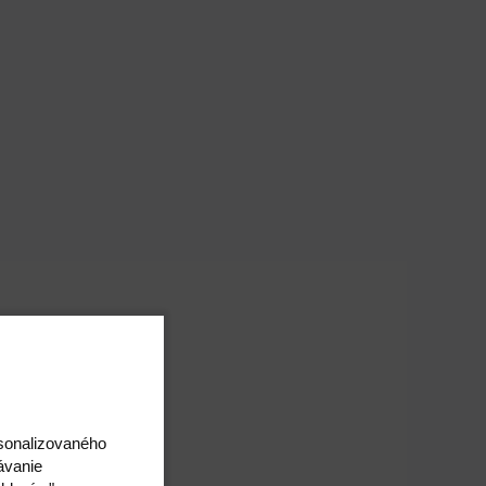
rsonalizovaného
ávanie