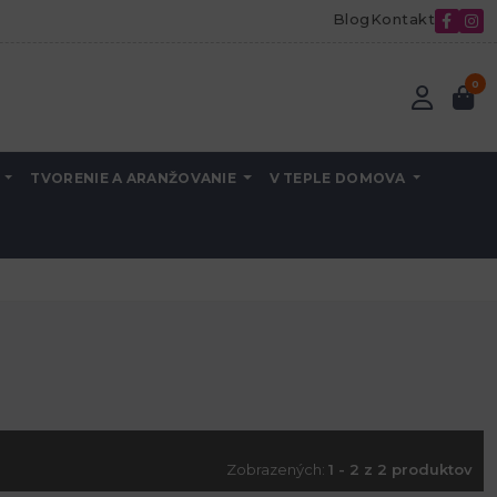
Blog
Kontakt
0
A
TVORENIE A ARANŽOVANIE
V TEPLE DOMOVA
Zobrazených:
1 - 2 z 2 produktov