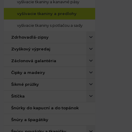
vyšívacie tkaniny a kanavné pásy
vyšívacie tkaniny a predlohy
vyšívacie tkaniny s potlačou a sady
Zdrhovadlá-zipsy
Zvyškový výpredaj
Záclonová galantéria
Čipky a madeiry
Šikmé prúžky
Šitíčka
Šnúrky do kapucní a do topánok
Šnúry a špagátiky
Šnúry, povrázky a tkaničky