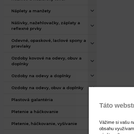
Náplety a manžety
Nášivky, nažehlovačky, záplaty a
reflexné prvky
Odevné, opaskové, laclové spony a
prievlaky
Ozdoby kovové na odevy, obuv a
doplnky
Ozdoby na odevy a doplnky
Ozdoby na odevy, obuv a doplnky
Plastová galantéria
Táto webst
Pletenie a háčkovanie
Vážime si vašu n
Pletenie, háčkovanie, vyšívanie
obsahu využívam