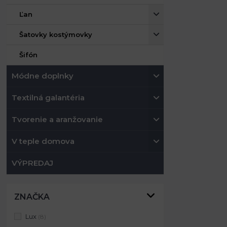
Ľan
Šatovky kostýmovky
Šifón
Módne doplnky
Textilná galantéria
Tvorenie a aranžovanie
V teple domova
VÝPREDAJ
ZNAČKA
Lux
(8)