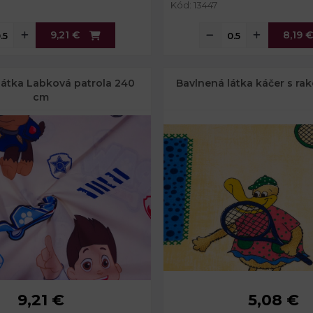
Kód: 13447
9,21 €
8,19 €
látka Labková patrola 240
Bavlnená látka káčer s ra
cm
9,21 €
5,08 €