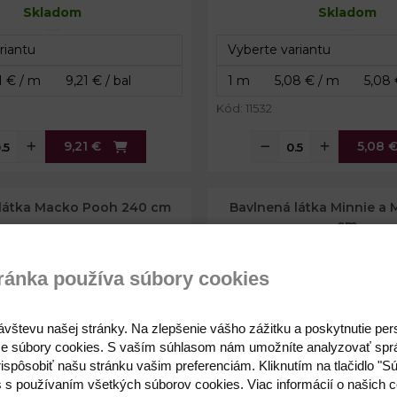
Skladom
Skladom
Kód: 11532
9,21 €
5,08 
 látka Macko Pooh 240 cm
Bavlnená látka Minnie a 
cm
ránka používa súbory cookies
ávštevu našej stránky. Na zlepšenie vášho zážitku a poskytnutie pe
e súbory cookies. S vaším súhlasom nám umožníte analyzovať spr
ispôsobiť našu stránku vašim preferenciám. Kliknutím na tlačidlo "S
s s používaním všetkých súborov cookies. Viac informácií o našich c