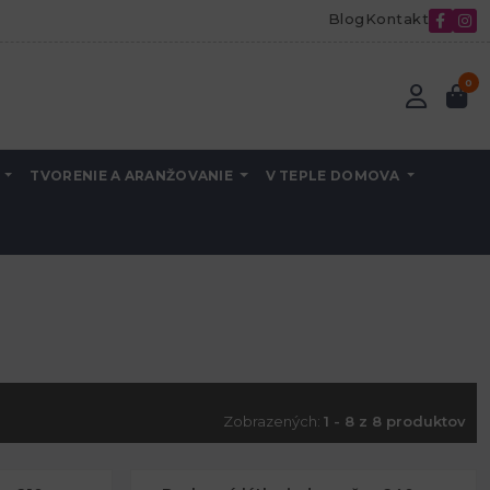
Blog
Kontakt
0
A
TVORENIE A ARANŽOVANIE
V TEPLE DOMOVA
Zobrazených:
1 - 8 z 8 produktov