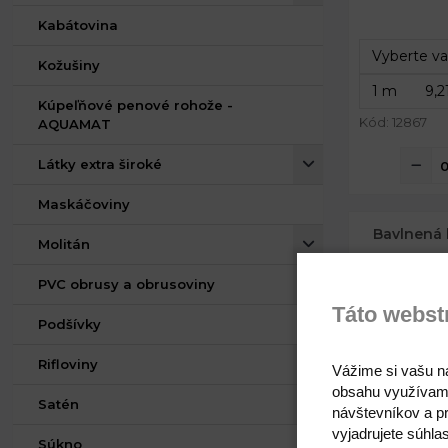
Kabátovina
Kožušiny
Kúpeľňové penové rohože -
Kód: 12867
AQUAMAT
Látky extra široké
Maskáčoviny
Bavlnená
Molitán
PVC obrusy a obrusoviny
Táto webst
Podšívky
Rifloviny
Vážime si vašu n
obsahu využívam
Satén
návštevníkov a pr
vyjadrujete súhla
Súkno