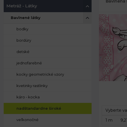
Bavlnená 
Metráž - Látky
Bavlnené látky
bodky
bordúry
detské
jednofarebné
kocky geometrické vzory
kvetinky rastlinky
káro - kocka
nadštandardne široké
veľkonočné