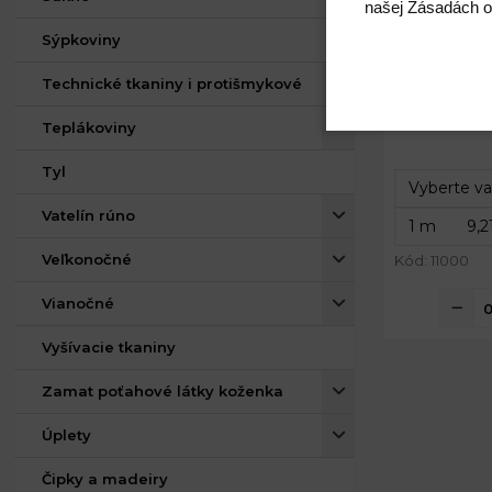
našej Zásadách o
Sýpkoviny
Technické tkaniny i protišmykové
Teplákoviny
Tyl
Vatelín rúno
Veľkonočné
Kód: 11000
Vianočné
Vyšívacie tkaniny
Zamat poťahové látky koženka
Úplety
Čipky a madeiry