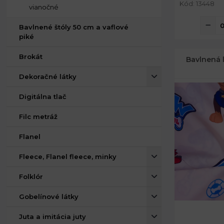
Kód: 13448
vianočné
Bavlnené štóly 50 cm a vaflové
piké
Brokát
Bavlnená 
Dekoračné látky
Digitálna tlač
Filc metráž
Flanel
Fleece, Flanel fleece, minky
Folklór
Gobelínové látky
Juta a imitácia juty