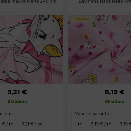
látka mačka Marie 240 cm
Bavlnená látka Hello Kit
Skladom
9,21 €
8,19 €
Skladom
Skladom