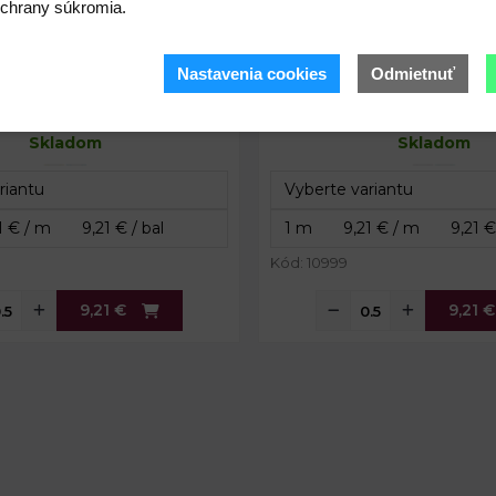
chrany súkromia.
Nastavenia cookies
Odmietnuť
9,21 €
9,21 €
Skladom
Skladom
Kód: 10999
9,21 €
9,21 €