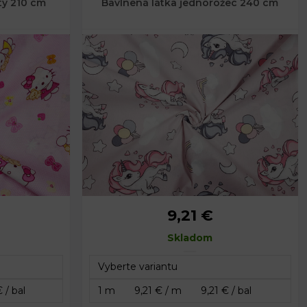
ty 210 cm
Bavlnená látka jednorožec 240 cm
9,21 €
Skladom