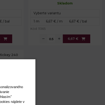
Skladom
Kód: 11365
€
6,67 €
Mickey 240
rsonalizovaného
ávanie
úhlasím"
ookies nájdete v