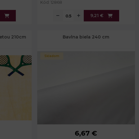
Kód: 12868
9,21 €
ketou 210cm
Bavlna biela 240 cm
Skladom
6,67 €