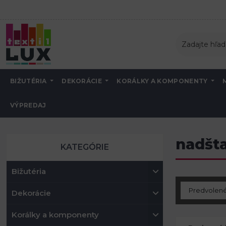
BIŽUTÉRIA
DEKORÁCIE
KORÁLKY A KOMPONENTY
VÝPREDAJ
Úvod
Metráž - Látky
Bavlnené látky
nadštandardne široké
nadšt
KATEGÓRIE
Bižutéria
Dekorácie
Korálky a komponenty