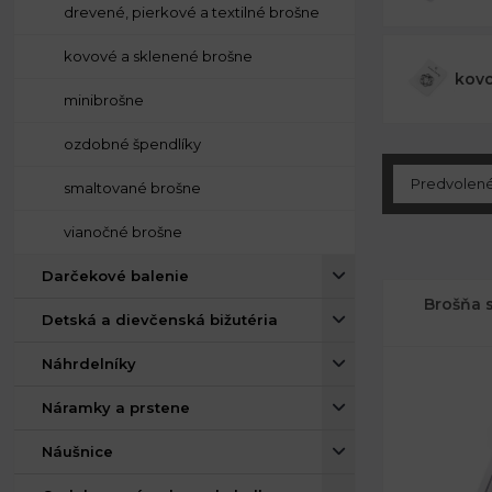
drevené, pierkové a textilné brošne
kovové a sklenené brošne
kovo
minibrošne
ozdobné špendlíky
smaltované brošne
vianočné brošne
Darčekové balenie
Brošňa 
Detská a dievčenská bižutéria
Náhrdelníky
Náramky a prstene
Náušnice