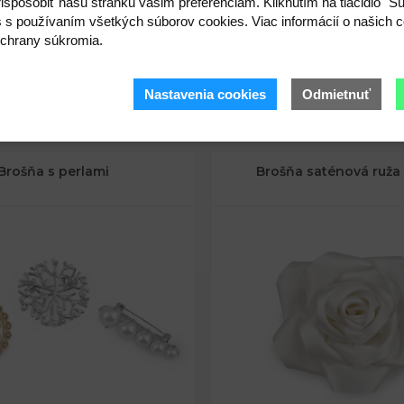
ispôsobiť našu stránku vašim preferenciám. Kliknutím na tlačidlo "S
s s používaním všetkých súborov cookies. Viac informácií o našich c
íka:
č. 2: 2 cm
chrany súkromia.
Kód: 370803
Nastavenia cookies
Odmietnuť
2,43 €
3,06 
Brošňa s perlami
Brošňa saténová ruža