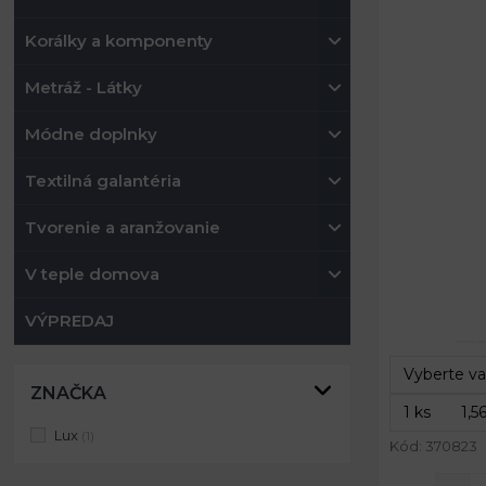
Korálky a komponenty
Metráž - Látky
Módne doplnky
Textilná galantéria
Tvorenie a aranžovanie
V teple domova
Šírka:
Dĺžka:
VÝPREDAJ
ZNAČKA
Lux
(1)
Kód: 370823