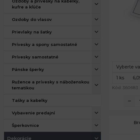
Ozdoby a prívesky na kabelky,
kufre a kľúče
Ozdoby do vlasov
Prievlaky na šatky
Prívesky a spony samostatné
Rozmery:
Dĺžka špendl
Prívesky samostatné
Pánske šperky
Ružence a prívesky s náboženskou
Kód: 360683
tematikou
Tašky a kabelky
Vybavenie predajní
Br
Šperkovnice
Dekorácie