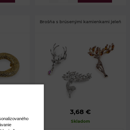
Brošňa s brúsenými kamienkami jeleň
3,68 €
x 5,6 cm
Rozmery:
č. 1: 3 x 5,5 cm
rsonalizovaného
,5 cm
Rozmery:
Skladom
č. 2: 4,7 x 4,7 cm
ávanie
Rozmery:
č. 3: 4,7 x 5,5 cm