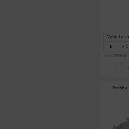
Rozmery:
Rozmery:
Rozmery:
Dĺžka špendl
Kód: 370802
Brošňa