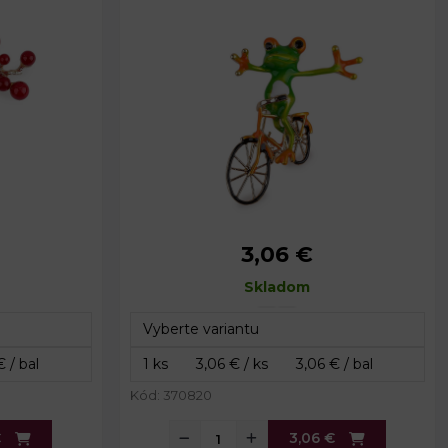
3,06 €
x 4,5 cm
Rozmery:
č. 1: 3,5 x 4,5 cm
5 x 4,5 cm
Rozmery:
Skladom
č. 2: 2 x 4,2 cm
,9 cm
Dĺžka špendlíka:
2,5 cm
Kód: 370820
€
3,06 €