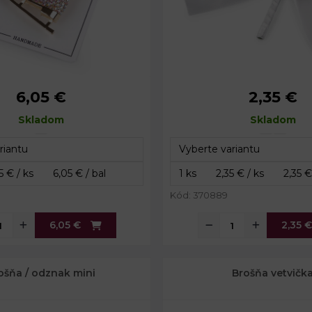
6,05 €
2,35 €
3,5 x 4 cm
Rozmery:
8
íka:
Skladom
2,5 cm
Dĺžka špendlíka:
Skladom
2
Rozmery srdiečka:
1
Kód: 370889
6,05 €
2,35 
ošňa / odznak mini
Brošňa vetvičk