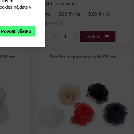
úhlasím"
ookies nájdete v
Dĺžka špendlíka:
2,5 - 3,5 cm
Kód: 370640
Povoliť všetko
€
3,68 €
 Ø11 cm
Brošňa organzový kvet Ø9 cm