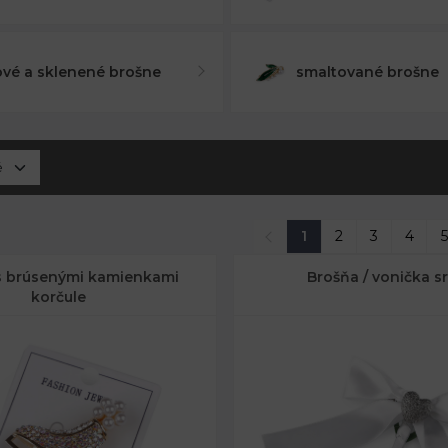
vé a sklenené brošne
smaltované brošne
1
2
3
4
5
s brúsenými kamienkami
Brošňa / vonička s
korčule