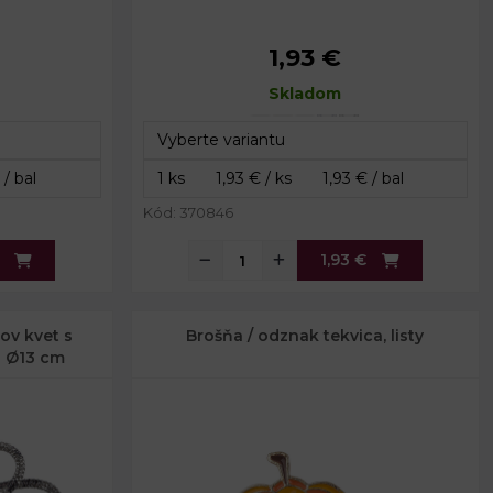
1,93 €
11 cm
Priemer:
9 cm
2,5 cm
Dĺžka špendlíka:
Skladom
2 cm
Kód: 370846
1,93 €
ov kvet s
Brošňa / odznak tekvica, listy
 Ø13 cm