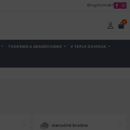
Blog
Kontakt
0
A
TVORENIE A ARANŽOVANIE
V TEPLE DOMOVA
vianočné brošne