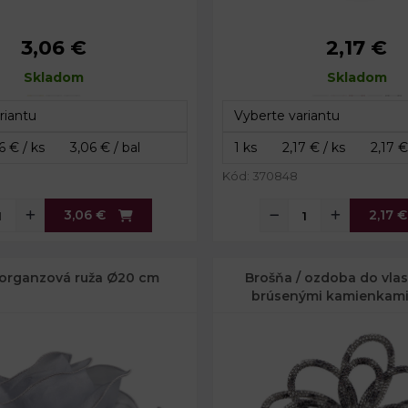
3,06 €
2,17 €
č. 1: 3,2 x 3,2 cm
Priemer:
Skladom
č. 2: 3,4 x 3,4 cm
Dĺžka špendlíka:
Skladom
č. 3: 1,3 x 4,2 cm
íka:
2,3 - 2,8 cm
Kód: 370848
3,06 €
2,17 €
 organzová ruža Ø20 cm
Brošňa / ozdoba do vlas
brúsenými kamienkami