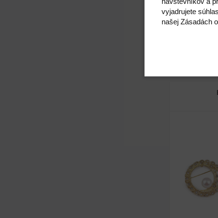
návštevníkov a pr
vyjadrujete súhla
Dĺžka špendl
našej Zásadách o
Kód: 370805