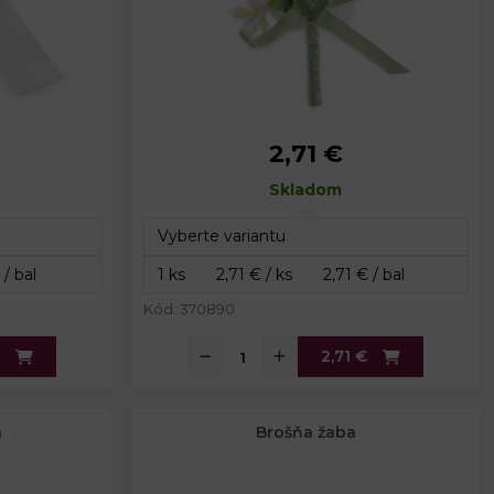
2,71 €
 x 10 cm
Rozmery:
7 x 11 cm
,5 cm
Dĺžka špendlíka:
Skladom
2 cm
,7 x 1,7 cm
Rozmery kvetu:
5 x 5 cm
Kód: 370890
€
2,71 €
a
Brošňa žaba