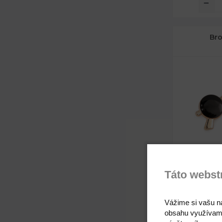
Bro
Táto webst
Rozmery:
Vážime si vašu n
Dĺžka špendl
obsahu využívam
Rozmery: