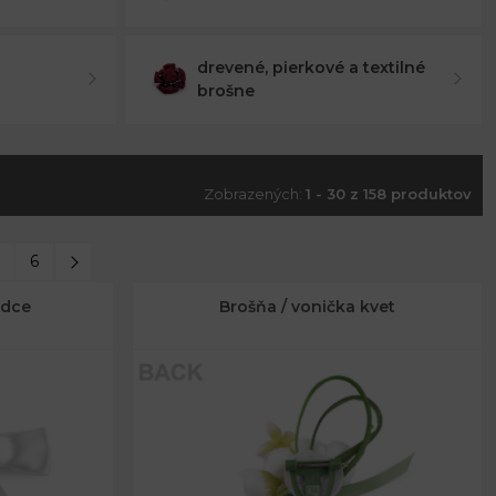
drevené, pierkové a textilné
brošne
Zobrazených:
1 - 30 z 158 produktov
6
rdce
Brošňa / vonička kvet