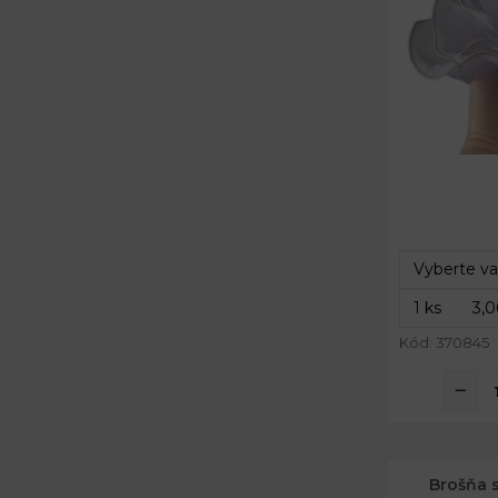
Priemer:
Dĺžka špendl
Kód: 370845
Brošňa 