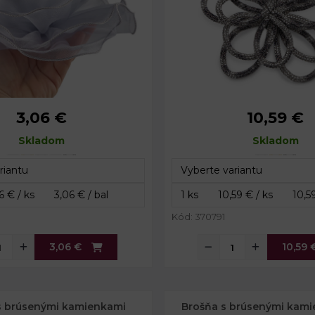
3,06 €
10,59 €
20 cm
Priemer kvetu:
íka:
Skladom
2,5 cm
Dĺžka klipsu:
Skladom
Dĺžka špendlíka:
Kód: 370791
3,06 €
10,59 
s brúsenými kamienkami
Brošňa s brúsenými kamie