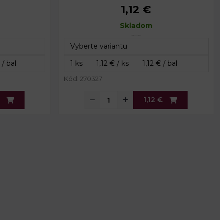
1,12 €
3 cm
Celková šírka zipsu:
3 cm
85 cm
Dĺžka:
Skladom
50 cm
Kód: 270327
1,12 €