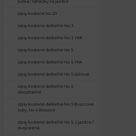
pútka / ťaháčiky na jazdce
zipsy kostené No 20
zipsy kostené deliteľné No 3
zipsy kostené deliteľné No 3 YKK
zipsy kostené deliteľné No 5
zipsy kostené deliteľné No 5 YKK
zipsy kostené deliteľné No 5 dúhové
zipsy kostené deliteľné No 5
obojstranné
zipsy kostené deliteľné No 5 štvorcové
zuby, No 4 štrasové
zipsy kostené deliteľné No 5; 2 jazdce /
dvojcestné