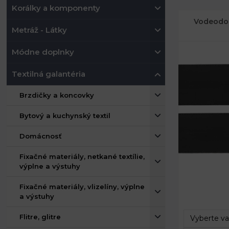
Korálky a komponenty
Vodeodol
Metráž - Látky
Módne doplnky
Textilná galantéria
Brzdičky a koncovky
Bytový a kuchynský textil
Domácnosť
Fixačné materiály, netkané textílie,
výplne a výstuhy
Celková šírk
Fixačné materiály, vlizelíny, výplne
a výstuhy
Dĺžka:
Flitre, glitre