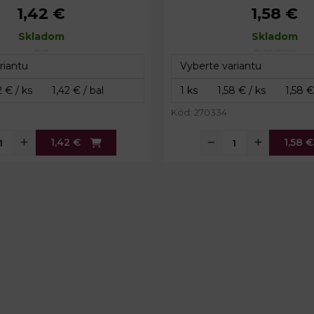
1,42 €
1,58 €
a zipsu:
3 cm
Celková šírka zipsu:
Skladom
70 cm
Dĺžka:
Skladom
Kód: 270334
1,42 €
1,58 €