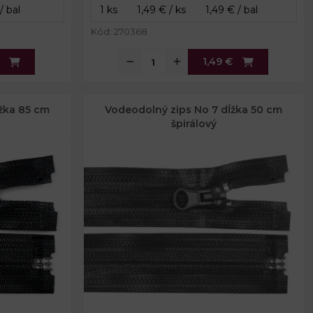
Kód: 270368
1,49 €
žka 85 cm
Vodeodolný zips No 7 dĺžka 50 cm
špirálový