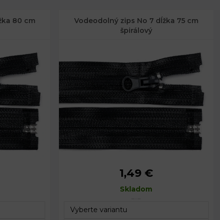
žka 80 cm
Vodeodolný zips No 7 dĺžka 75 cm
špirálový
1,49 €
3 cm
Celková šírka zipsu:
3 cm
80 cm
Dĺžka:
Skladom
75 cm