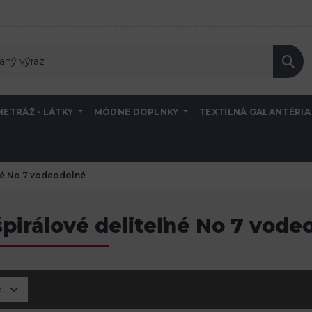
METRÁŽ - LÁTKY
MÓDNE DOPLNKY
TEXTILNÁ GALANTÉRI
ľné No 7 vodeodolné
špirálové deliteľné No 7 vode