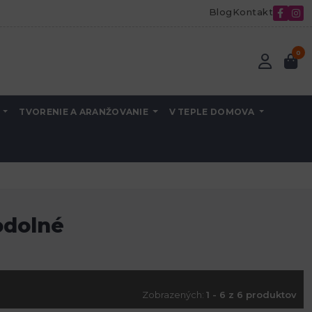
Blog
Kontakt
0
A
TVORENIE A ARANŽOVANIE
V TEPLE DOMOVA
odolné
Zobrazených:
1 - 6 z 6 produktov