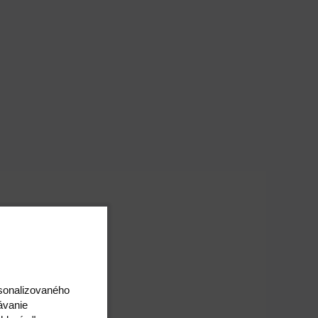
rsonalizovaného
ávanie