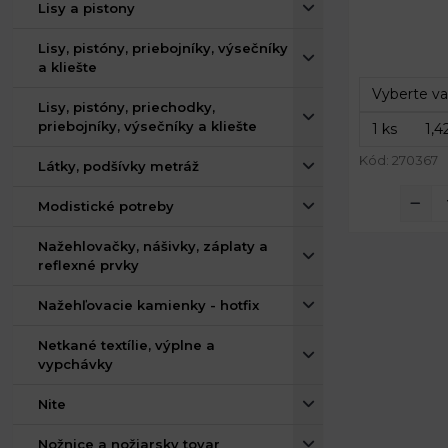
Lisy a pistony
Celková šírk
Lisy, pistóny, priebojníky, výsečníky
Dĺžka:
a kliešte
Lisy, pistóny, priechodky,
priebojníky, výsečníky a kliešte
Kód: 270367
Látky, podšívky metráž
Modistické potreby
Nažehlovačky, nášivky, záplaty a
reflexné prvky
Nažehľovacie kamienky - hotfix
Netkané textílie, výplne a
vypchávky
Nite
Nožnice a nožiarsky tovar