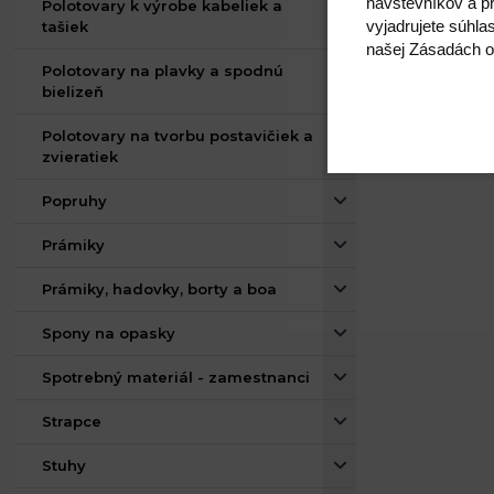
návštevníkov a pr
Polotovary k výrobe kabeliek a
vyjadrujete súhla
tašiek
našej Zásadách o
Polotovary na plavky a spodnú
bielizeň
Polotovary na tvorbu postavičiek a
zvieratiek
Popruhy
Prámiky
Prámiky, hadovky, borty a boa
Spony na opasky
Spotrebný materiál - zamestnanci
Strapce
Stuhy