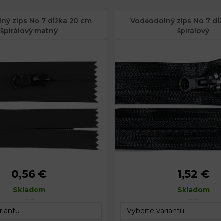
ný zips No 7 dĺžka 20 cm
Vodeodolný zips No 7 dĺ
špirálový matný
špirálový
0,56 €
1,52 €
a zipsu:
3 cm
Celková šírka zipsu:
Skladom
20 cm
Dĺžka:
Skladom