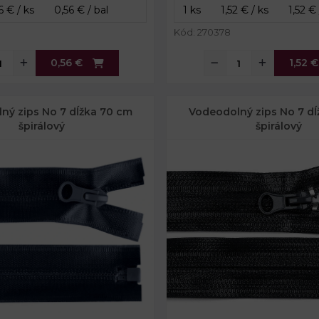
Kód: 270378
0,56 €
1,52 €
ný zips No 7 dĺžka 70 cm
Vodeodolný zips No 7 dĺ
špirálový
špirálový