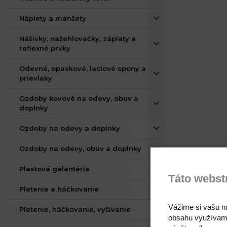
Náplety a manžety
Nášivky, nažehlovačky, záplaty a
reflexné prvky
Odevné, opaskové, laclové spony a
prievlaky
Ozdoby kovové na odevy, obuv a
doplnky
Ozdoby na odevy a doplnky
Ozdoby na odevy, obuv a doplnky
Plastová galantéria
Táto webst
Pletenie a háčkovanie
Vážime si vašu n
Pletenie, háčkovanie, vyšívanie
obsahu využívam