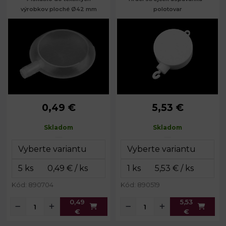
výrobkov ploché Ø42 mm
polotovar
0,49 €
5,53 €
Priemer:
42 mm
Rozmery:
7 x 10,7 x 3,7 cm
Hrúbka:
10 mm
Prievlak:
0,5 cm
Skladom
Skladom
Kód: 890704
Kód: 890519
0,49
5,53
€
€