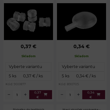
0,37 €
0,34 €
Priemer:
24 mm
Priemer:
č. 1: 30 mm
Dĺžka:
28 mm
Priemer:
č. 2: 33 mm
Skladom
Skladom
Hrúbka:
13 mm
Kód: 900877
Kód: 890705
0,37
0,34
€
€
Pískatko do textilných
Hrací strojček uspávanka -