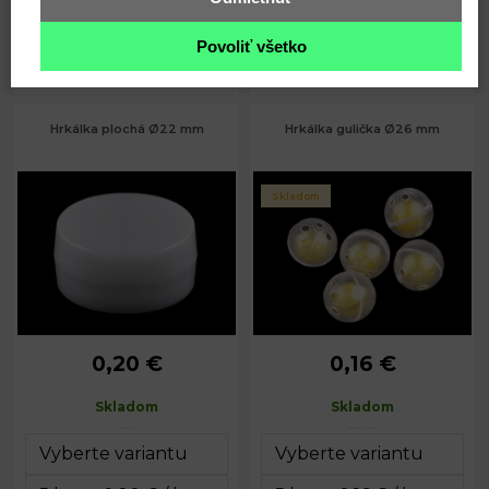
Kód: 790492
Kód: 780825
Povoliť všetko
3,38
0,25
€
€
Hrkálka plochá Ø22 mm
Hrkálka gulička Ø26 mm
Skladom
0,20 €
0,16 €
Priemer:
22 mm
Priemer:
26 mm
Výška:
1,1 cm
Skladom
Skladom