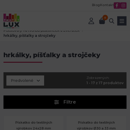
Blog
Kontakt
0
Úvod
Textilná galantéria
Polotovary na tvorbu postavičiek a zvieratiek
hrkálky, píšťalky a strojčeky
hrkálky, píšťalky a strojčeky
Zobrazených:
1 - 17 z 17 produktov
Filtre
Pískatko do textilných
Pískatko do textilných
výrobkov 24x28 mm
výrobkov Ø30 a 33 mm