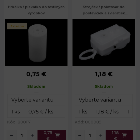
Hrkálka / pískatko do textilných
Strojček / polotovar do
výrobkov
postavičiek a zvieratiek
vibrujúci 18x54 mm
Skladom
0,75 €
1,18 €
Dĺžka:
4,2 cm
1,8 x 3,6 x 1,8
Rozmery:
cm
Priemer:
2,1 cm
Skladom
Skladom
Dĺžka
17 cm
motúzika:
Kód: 800117
Kód: 800089
0,75
1,18
€
€