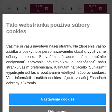
0,28
0,23
€
€
Táto webstránka používa súbory
Hrací strojček uspávanka -
Pískatko do textilných
polotovar
výrobkov Ø25 mm
cookies
Vážime si vašu návštevu našej stránky. Na zlepšenie vášho
zážitku a poskytnutie personalizovaného obsahu využívame
súbory cookies. S vaším súhlasom nám umožníte
analyzovať správanie návštevníkov a prispôsobiť našu
stránku vašim preferenciám. Kliknutím na tlačidlo "Súhlasím"
vyjadrujete súhlas s používaním všetkých súborov cookies.
3,38 €
0,25 €
5,3 x 4,6 x 3,2
Priemer:
25 mm
Viac informácií o našich cookies nájdete v našej Zásadách
Rozmery:
cm
ochrany súkromia.
Hrúbka:
18 mm
Skladom
Skladom
Prievlak:
0,5 cm
Dĺžka
18 cm
Nastavenia cookies
motúzika:
Odmietnuť