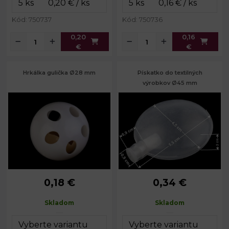
Kód: 750737
Kód: 750736
0,20
0,16
€
€
Hrkálka gulička Ø28 mm
Pískatko do textilných
výrobkov Ø45 mm
0,18 €
0,34 €
Priemer:
28 mm
Priemer:
45 mm
Hrúbka:
20 mm
Skladom
Skladom