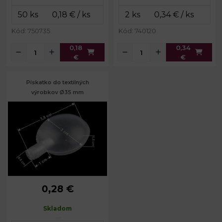
Kód: 750735
Kód: 740120
0,18
0,34
€
€
Pískatko do textilných
výrobkov Ø35 mm
0,28 €
Priemer:
35 mm
Hrúbka:
15 mm
Skladom