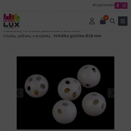
Blog
Kontakt
0
Úvod
Textilná galantéria
Polotovary na tvorbu postavičiek a zvieratiek
hrkálky, píšťalky a strojčeky
Hrkálka gulička Ø28 mm