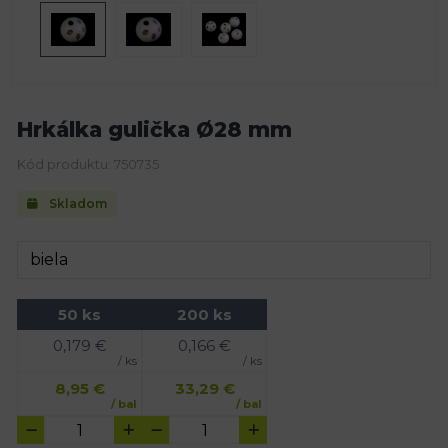
Hrkálka gulička Ø28 mm
Kód produktu: 750735
Skladom
50 ks
200 ks
0,179
€
0,166
€
/ ks
/ ks
8,95
€
33,29
€
/ bal
/ bal