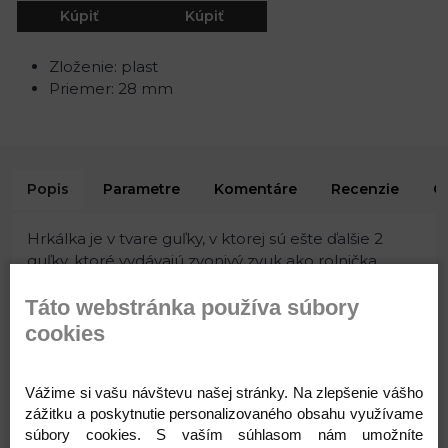
Kúpiť
Kúpiť
Zloženie: plast
Priemer: 28 mm
Popis
Parametre
Komentáre
Recenzie
O
Hrkálka je v tvare guľky, v ktorej sú ešte ďalšie 2
guľky, ktoré vydávajú zvonivý zvuk ako rolnička.
Používa sa do šitých, pletených i háčkovaných
Táto webstránka používa súbory
výrobkov. Výrobok neslúži ako hračka. Nie je vhodná
pre deti do 3 rokov. Pre nebezpečie vdýchnutia
cookies
malých častí.
Zloženie: plast
Priemer: 28 mm
Vážime si vašu návštevu našej stránky. Na zlepšenie vášho
zážitku a poskytnutie personalizovaného obsahu využívame
Varianty
súbory cookies. S vaším súhlasom nám umožníte