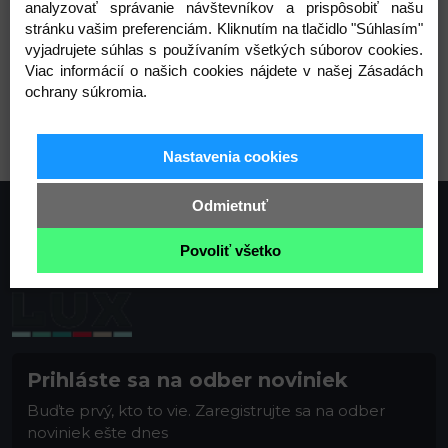
analyzovať správanie návštevníkov a prispôsobiť našu
stránku vašim preferenciám. Kliknutím na tlačidlo "Súhlasím"
vyjadrujete súhlas s používaním všetkých súborov cookies.
Viac informácií o našich cookies nájdete v našej Zásadách
ochrany súkromia.
biela
Nastavenia cookies
Odmietnuť
Povoliť všetko
Prihláste sa na odber noviniek
Buďte prvý, kto to vie. Zaregistrujte sa na odber
noviniek ešte dnes