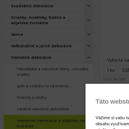
Svadobná dekorácia
Sviečky, svietniky, bodce a
anjelské zvonenie
Vence
Priemer:
Veľkonočné a jarné dekorácie
Výška:
Vianočné dekorácie
Mikulášske a vianočné čižmy, vrecúška
a tašky
Kód: 940187
gule a ozdoby na zavesenie
hviezdy a vločky
Táto webst
ostatné vianočné dekorácie
Vianočné 
Vážime si vašu n
vianočné dekorácie a doplnky na
obsahu využívam
tvorenie