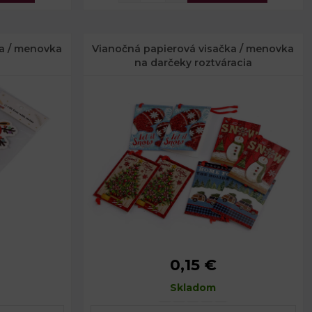
ka / menovka
Vianočná papierová visačka / menovka
na darčeky roztváracia
0,15 €
5 - 8 cm
Rozmery:
5,5 x 8 cm
5 - 10 cm
Skladom
 x 30 cm