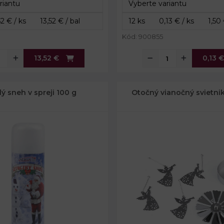
Balenie:
12
Kód: 900855
13,52 €
0,13 €
ý sneh v spreji 100 g
Otočný vianočný svietnik