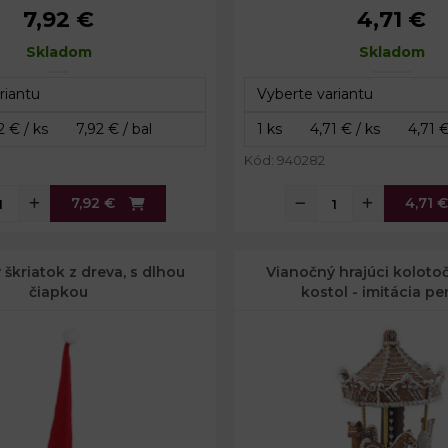
7,92 €
4,71 €
8 x 5,5 cm
Rozmery:
č. 1: 4,5 x 4,5 x
Skladom
9,5 cm
Rozmery:
Skladom
č. 2: 6 x 6 x 1,3
Kód: 940282
7,92 €
4,71 €
škriatok z dreva, s dlhou
Vianočný hrajúci kolotoč,
čiapkou
kostol - imitácia pe