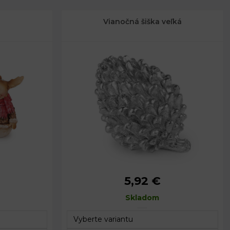
Vianočná šiška veľká
5,92 €
m
Rozmery:
11 x 9 x 8 cm
5 cm
Skladom