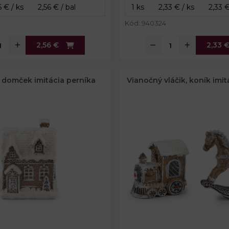
Kód: 940324
2,56 €
2,33 
 domček imitácia perníka
Vianočný vláčik, koník imit