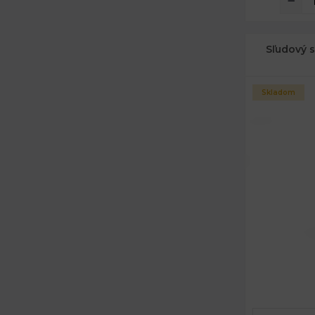
Sľudový s
Skladom
Rozmery:
Objem: