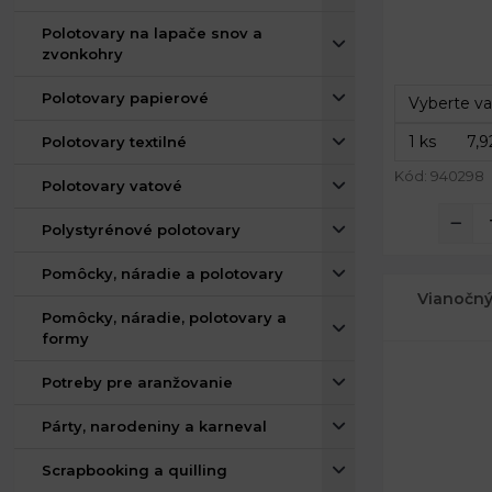
Rozmery:
Polotovary na lapače snov a
zvonkohry
Výška:
Polotovary papierové
Polotovary textilné
Kód: 940298
Polotovary vatové
Polystyrénové polotovary
Pomôcky, náradie a polotovary
Vianočný 
Pomôcky, náradie, polotovary a
formy
Potreby pre aranžovanie
Párty, narodeniny a karneval
Scrapbooking a quilling