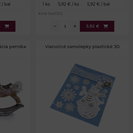
Kód: 940323
€
5,92 €
ácia perníka
Vianočné samolepky plastické 3D