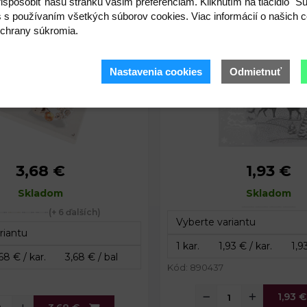
ispôsobiť našu stránku vašim preferenciám. Kliknutím na tlačidlo "S
s s používaním všetkých súborov cookies. Viac informácií o našich c
chrany súkromia.
Nastavenia cookies
Odmietnuť
3,68 €
1,93 €
enia:
30,5 x 38 cm
Rozmery balenia:
24
Skladom
Skladom
(+ 6 ďalších)
Kód: 890437
1,93 €