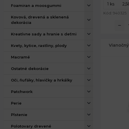
Foamiran a moosgummi
Kód: 940325
Kovová, drevená a sklenená
dekorácia
Kreatívne sady a hranie s deťmi
Vianočný
Kvety, kytice, rastliny, plody
Macramé
Ostatné dekorácie
Oči, ňufáky, hlavičky a hrkálky
Patchwork
Perie
Plstenie
Polotovary drevené