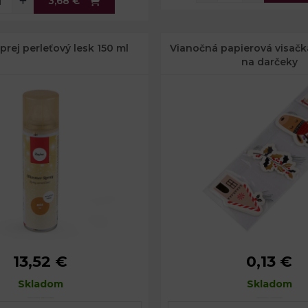
3,68 €
prej perleťový lesk 150 ml
Vianočná papierová visač
na darčeky
13,52 €
0,13 €
4,5 x 17,5 cm
Šírka:
5,
Skladom
150 ml
Dĺžka:
Skladom
8,
Rozmery balenia:
11