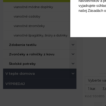
návštevníkov a pr
vyjadrujete súhla
vianočné módne doplnky
našej Zásadách o
vianočné ozdoby
vianočné stromčeky
vianočné špagátiky, šnúry a dutinky
Zdobenie textilu
Zvončeky a rolničky z kovu
Rozmery bal
Školské potreby
V teple domova
VÝPREDAJ
Kód: 930895