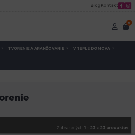
Blog
Kontakt
0
A
TVORENIE A ARANŽOVANIE
V TEPLE DOMOVA
orenie
Zobrazených:
1 - 23 z 23 produktov