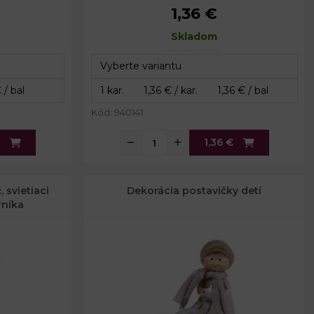
1,36 €
 3 cm
Rozmery balenia:
18 x 23,5 cm
 cm
Skladom
Kód: 940141
1,36 €
 svietiaci
Dekorácia postavičky detí
rníka