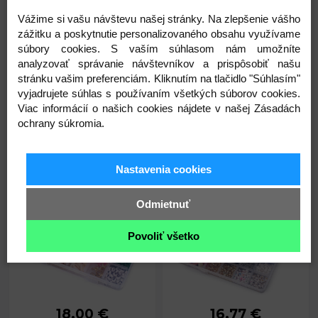
Hmotnosť
Prievlak:
1,2 - 2 mm
cca 30 g
obsahu:
(+ 1 ďalších)
(+ 1 ďalších)
Vážime si vašu návštevu našej stránky. Na zlepšenie vášho
Rozmery
10 x 10 x 1,8
zážitku a poskytnutie personalizovaného obsahu využívame
boxu:
cm
súbory cookies. S vaším súhlasom nám umožníte
Hmotnosť
cca 28 g
analyzovať správanie návštevníkov a prispôsobiť našu
obsahu:
stránku vašim preferenciám. Kliknutím na tlačidlo "Súhlasím"
Kód: 340501
Kód: 340500
vyjadrujete súhlas s používaním všetkých súborov cookies.
Viac informácií o našich cookies nájdete v našej Zásadách
3,83
3,68
ochrany súkromia.
€
€
Set na korálkovanie v boxe
Set na korálkovanie v boxe s
Nastavenia cookies
náradím
Odmietnuť
Povoliť všetko
18,00 €
16,77 €
Priemer:
6 mm
Priemer:
6 mm