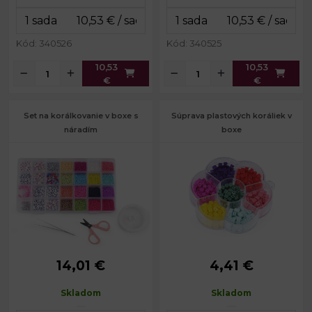
Kód: 340526
Kód: 340525
10,53
10,53
€
€
Set na korálkovanie v boxe s
Súprava plastových koráliek v
náradím
boxe
14,01 €
4,41 €
Rozmery
13 x 22 x 2
Priemer:
5 - 10 mm
boxu:
cm
Prievlak:
1 mm
Skladom
Skladom
8 x 8 x 1,7
Rozmery boxu: