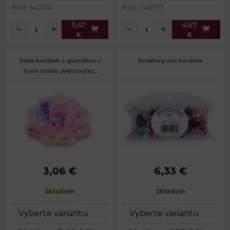
Kód: 340574
Kód: 340573
5,47
4,67
€
€
Sada koráliek s gumičkou v
Kreatívny mix koráliek
boxe mušle, jednorožec,
medvedík
3,06 €
6,33 €
Rozmery
č. 1 a 6: 12,5 x
Rozmery
8 x 15 x 3
boxu:
12,8 x 2 cm
krabičky:
cm
Skladom
Skladom
Rozmery
č. 2 a 3: 10 x 15 x
Hmotnosť
80 g
boxu:
2 cm
obsahu:
Rozmery
č. 4 a 5: 15 x 19 x
boxu:
2 cm