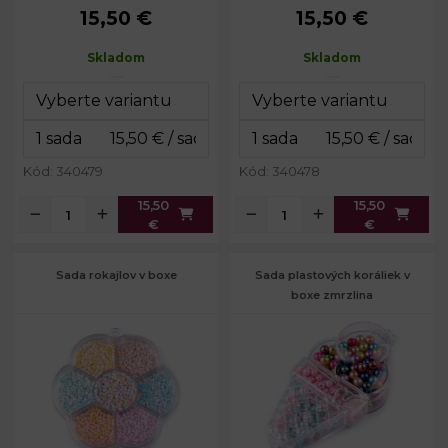
15,50 €
15,50 €
Priemer:
8 - 20 mm
Priemer:
6 - 20 mm
Prievlak:
2 - 4 mm
Prievlak:
1,5 - 4,5 mm
Skladom
Skladom
Balenie:
cca 288 ks
Balenie:
cca 1100 ks
Rozmery
13 x 20 x 4
Rozmery
12 x 16 x 6
boxu:
cm
boxu:
cm
Kód: 340479
Kód: 340478
15,50
15,50
€
€
Sada rokajlov v boxe
Sada plastových koráliek v
boxe zmrzlina