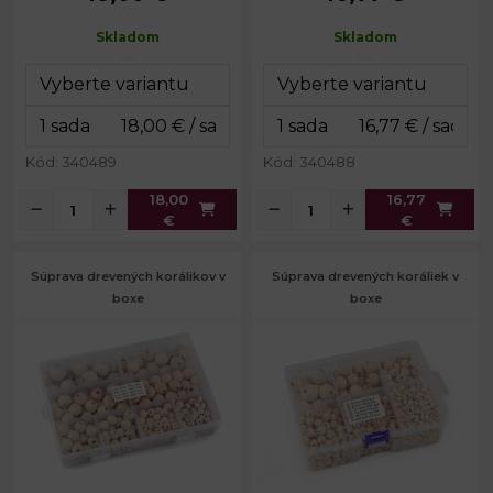
Prievlak:
1,2 mm
Prievlak:
1,2 mm
Skladom
Skladom
Dĺžka gumy:
4,6 m
Dĺžka gumy:
cca 10 m
Rozmery
13 x 19 x 2
Rozmery
19 x 20 x 2
boxu:
cm
boxu:
cm
Kód: 340489
Kód: 340488
18,00
16,77
€
€
Súprava drevených korálikov v
Súprava drevených koráliek v
boxe
boxe