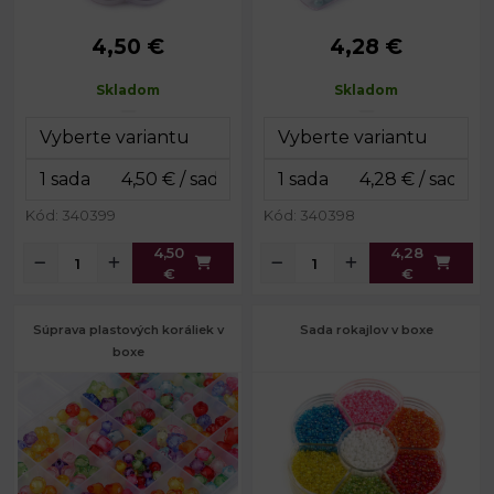
4,50 €
4,28 €
Priemer:
2,3 mm
Priemer:
6; 8 mm
Prievlak:
0,8 mm
Prievlak:
1,8 mm
Skladom
Skladom
8 x 8 x 1,5
Rozmery
7 x 14 x 3
Rozmery boxu:
cm
boxu:
cm
Hmotnosť
cca 50 g
obsahu:
Kód: 340399
Kód: 340398
4,50
4,28
€
€
Súprava plastových koráliek v
Sada rokajlov v boxe
boxe