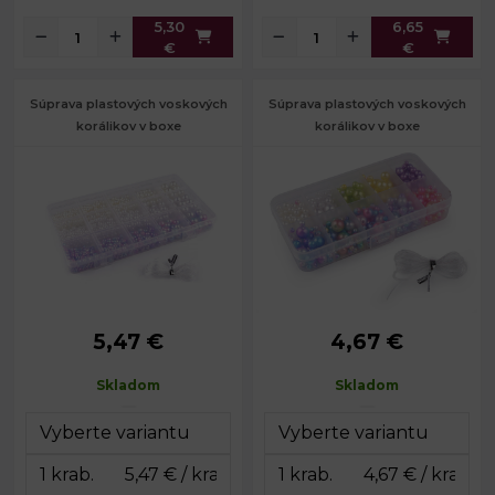
5,30
6,65
€
€
Súprava plastových voskových
Súprava plastových voskových
korálikov v boxe
korálikov v boxe
5,47 €
4,67 €
4; 5; 6; 8; 10
Priemer:
4 - 10 mm
Priemer:
mm
Prievlak:
1,2 - 2 mm
Skladom
Skladom
Prievlak:
1,2 - 2 mm
Dĺžka gumy:
1,8 m
Dĺžka gumy:
1,8 m
Rozmery
6,5 x 13 x 2
Rozmery
boxu:
cm
10 x 17 x 2 cm
boxu: