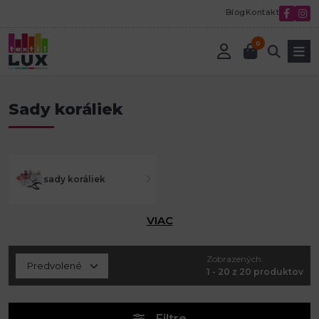
Blog
Kontakt
0
Úvod
Korálky a komponenty
Sady koráliek
Sady koráliek
sady koráliek
VIAC
Zobrazených:
1 - 20 z 20 produktov
Filtre