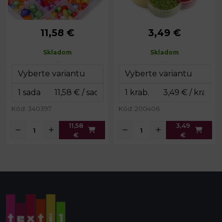
11,58 €
3,49 €
cca 8 - 15
2,1 - 2,7
Priemer:
Priemer:
mm
mm
Skladom
Skladom
Prievlak:
1,2 mm
Prievlak:
0,5 mm
Balenie:
cca 220 ks
Rozmery
10 x 10 x 1,8
boxu:
cm
Rozmery
13 x 19 x 1,8
boxu:
cm
Hmotnosť
cca 100 g
obsahu:
Kód: 340397
Kód: 200406
11,58
3,49
€
€